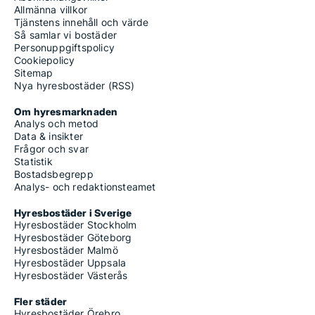
Allmänna villkor
Tjänstens innehåll och värde
Så samlar vi bostäder
Personuppgiftspolicy
Cookiepolicy
Sitemap
Nya hyresbostäder (RSS)
Om hyresmarknaden
Analys och metod
Data & insikter
Frågor och svar
Statistik
Bostadsbegrepp
Analys- och redaktionsteamet
Hyresbostäder i Sverige
Hyresbostäder Stockholm
Hyresbostäder Göteborg
Hyresbostäder Malmö
Hyresbostäder Uppsala
Hyresbostäder Västerås
Fler städer
Hyresbostäder Örebro