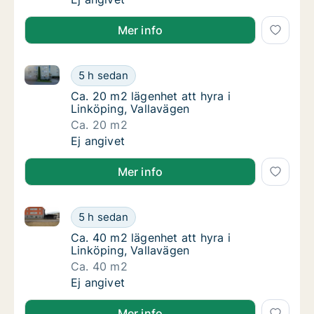
Mer info
Ca. 20 m2 lägenhet att hyra i Linköping, Vallavägen
Ca. 20 m2 lägenhet att hyra i Linköping, Val
5 h sedan
Ca. 20 m2 lägenhet att hyra i Linköping, Val
Ca. 20 m2 lägenhet att hyra i
Linköping, Vallavägen
Ca. 20 m2
Ca. 20 m2 lägenhet att hyra i Linköping, Val
Ej angivet
Mer info
Ca. 40 m2 lägenhet att hyra i Linköping, Vallavägen
Ca. 40 m2 lägenhet att hyra i Linköping, Val
5 h sedan
Ca. 40 m2 lägenhet att hyra i Linköping, Val
Ca. 40 m2 lägenhet att hyra i
Linköping, Vallavägen
Ca. 40 m2
Ca. 40 m2 lägenhet att hyra i Linköping, Val
Ej angivet
Mer info