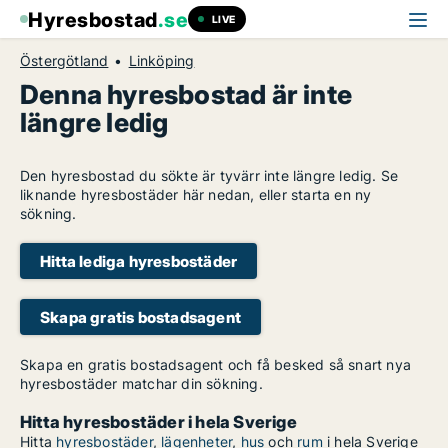
Hyresbostad
.se
LIVE
Östergötland
Linköping
Denna hyresbostad är inte
längre ledig
Den hyresbostad du sökte är tyvärr inte längre ledig. Se
liknande hyresbostäder här nedan, eller starta en ny
sökning.
Hitta lediga hyresbostäder
Skapa gratis bostadsagent
Skapa en gratis bostadsagent och få besked så snart nya
hyresbostäder matchar din sökning.
Hitta hyresbostäder i hela Sverige
Hitta
hyresbostäder
,
lägenheter
,
hus
och
rum
i hela Sverige