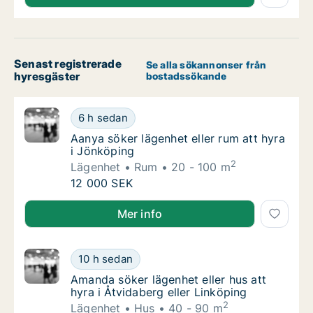
Senast registrerade
Se alla sökannonser från
hyresgäster
bostadssökande
Aanya söker lägenhet eller rum att hyra i J
6 h sedan
Aanya söker lägenhet eller rum att hyra i J
Aanya söker lägenhet eller rum att hyra
i Jönköping
2
Lägenhet
Rum
20 - 100 m
Aanya söker lägenhet eller rum att hyra i J
12 000 SEK
Aanya söker lägenhet eller rum att hyra i Jönköping
Mer info
Amanda söker lägenhet eller hus att hyra i Å
10 h sedan
Amanda söker lägenhet eller hus att hyra i Å
Amanda söker lägenhet eller hus att
hyra i Åtvidaberg eller Linköping
2
Lägenhet
Hus
40 - 90 m