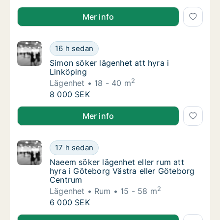
Désirée söker lägenhet eller rum att hyra i Lundby, G
Mer info
Simon söker lägenhet att hyra i Linköping
16 h sedan
Simon söker lägenhet att hyra i Linköping
Simon söker lägenhet att hyra i
Linköping
2
Lägenhet
18 - 40 m
Simon söker lägenhet att hyra i Linköping
8 000 SEK
Simon söker lägenhet att hyra i Linköping
Mer info
Naeem söker lägenhet eller rum att hyra i 
17 h sedan
Naeem söker lägenhet eller rum att hyra i G
Naeem söker lägenhet eller rum att
hyra i Göteborg Västra eller Göteborg
Centrum
2
Lägenhet
Rum
15 - 58 m
Naeem söker lägenhet eller rum att hyra i 
6 000 SEK
Naeem söker lägenhet eller rum att hyra i Göteborg 