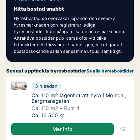
Hitta bostad snabbt
Hyresbostad.se övervakar löpande den svenska
hyresmarknaden och registrerar lediga
hyresbostäder från många olika delar av marknaden.
Attraktiva bostäder publiceras ofta vid olika
tidpunkter och försvinner snabbt igen, vilket gör att
bostadssökande sällan ser samma utbud samtidigt.
Senast upptäckta hyresbostäder
Se alla hyresbostäder
Ca. 110 m2 lägenhet att hyra i Mölndal, Bergmansgat
Ca. 110 m2 lägenhet att hyra i Mölndal, Be
3 h sedan
Ca. 110 m2 lägenhet att hyra i Mölndal, Be
Ca. 110 m2 lägenhet att hyra i Mölndal,
Bergmansgatan
Ca. 110 m2
Rum 4
Ca. 110 m2 lägenhet att hyra i Mölndal, Be
Ca. 16 500 kr.
Mer info