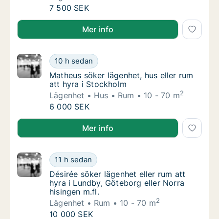
Amanda söker lägenhet eller hus att hyra i Å
7 500 SEK
Amanda söker lägenhet eller hus att hyra i Åtvidaber
Mer info
Matheus söker lägenhet, hus eller rum att h
10 h sedan
Matheus söker lägenhet, hus eller rum att h
Matheus söker lägenhet, hus eller rum
att hyra i Stockholm
2
Lägenhet
Hus
Rum
10 - 70 m
Matheus söker lägenhet, hus eller rum att h
6 000 SEK
Matheus söker lägenhet, hus eller rum att hyra i Sto
Mer info
Désirée söker lägenhet eller rum att hyra i L
11 h sedan
Désirée söker lägenhet eller rum att hyra i L
Désirée söker lägenhet eller rum att
hyra i Lundby, Göteborg eller Norra
hisingen m.fl.
2
Lägenhet
Rum
10 - 70 m
Désirée söker lägenhet eller rum att hyra i L
10 000 SEK