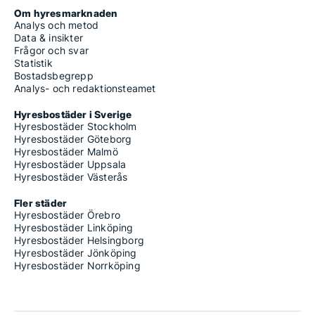
Om hyresmarknaden
Analys och metod
Data & insikter
Frågor och svar
Statistik
Bostadsbegrepp
Analys- och redaktionsteamet
Hyresbostäder i Sverige
Hyresbostäder Stockholm
Hyresbostäder Göteborg
Hyresbostäder Malmö
Hyresbostäder Uppsala
Hyresbostäder Västerås
Fler städer
Hyresbostäder Örebro
Hyresbostäder Linköping
Hyresbostäder Helsingborg
Hyresbostäder Jönköping
Hyresbostäder Norrköping