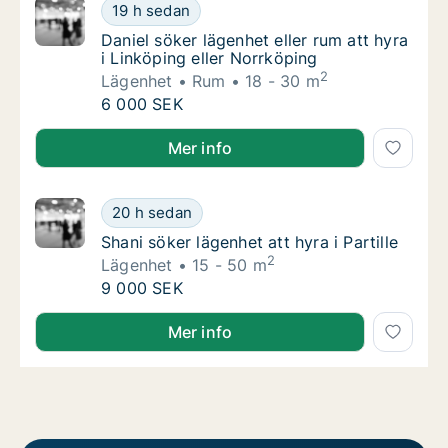
Daniel söker lägenhet eller rum att hyra i Li
19 h sedan
Daniel söker lägenhet eller rum att hyra i Li
Daniel söker lägenhet eller rum att hyra
i Linköping eller Norrköping
2
Lägenhet
Rum
18 - 30 m
Daniel söker lägenhet eller rum att hyra i Li
6 000 SEK
Daniel söker lägenhet eller rum att hyra i Linköping 
Mer info
Shani söker lägenhet att hyra i Partille
20 h sedan
Shani söker lägenhet att hyra i Partille
Shani söker lägenhet att hyra i Partille
2
Lägenhet
15 - 50 m
Shani söker lägenhet att hyra i Partille
9 000 SEK
Shani söker lägenhet att hyra i Partille
Mer info