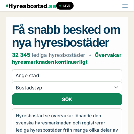
Hyresbostad
.se
LIVE
Få snabb besked om
nya hyresbostäder
32 345
lediga hyresbostäder
•
Övervakar
hyresmarknaden kontinuerligt
Ange stad
Bostadstyp
Hyresbostad.se övervakar löpande den
svenska hyresmarknaden och registrerar
lediga hyresbostäder från många olika delar av