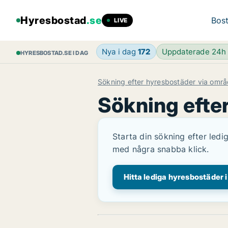
Hyresbostad
.se
Bost
LIVE
Nya i dag
172
Uppdaterade 24
HYRESBOSTAD.SE I DAG
Sökning efter hyresbostäder via omr
Sökning efte
Starta din sökning efter ledi
med några snabba klick.
Hitta lediga hyresbostäder 