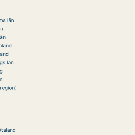
ms län
lm
län
nland
land
gs län
rg
än
region)
ötaland