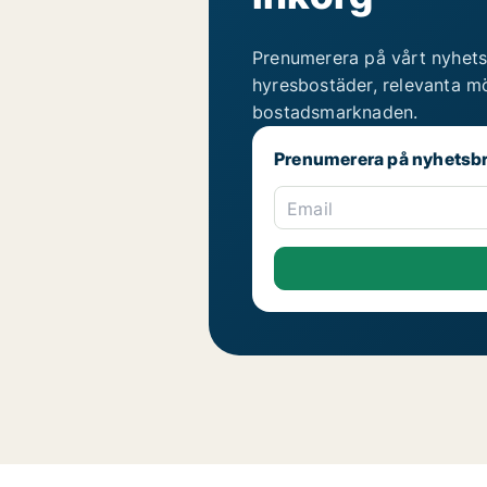
Prenumerera på vårt nyhets
hyresbostäder, relevanta mö
bostadsmarknaden.
Prenumerera på nyhetsb
Email