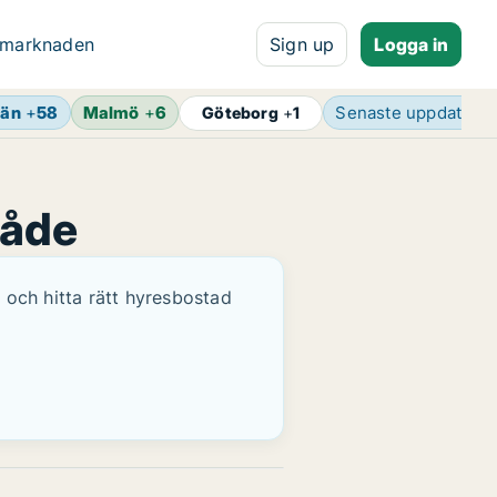
 marknaden
Sign up
Logga in
län
+
58
Malmö
+
6
Senaste uppdateri
Göteborg
+
1
råde
 och hitta rätt hyresbostad