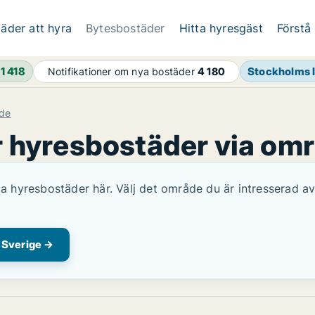
äder att hyra
Bytesbostäder
Hitta hyresgäst
Förstå
h
1 418
Stockholms 
Notifikationer om nya bostäder
4 180
åde
r hyresbostäder via om
ga hyresbostäder här. Välj det område du är intresserad av
i Sverige →