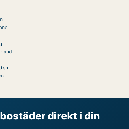
g
d
än
land
rg
rrland
tten
en
bostäder direkt i din