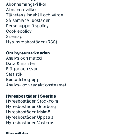
Abonnemangsvillkor
Allmänna villkor
Tjänstens innehåll och värde
Så samlar vi bostäder
Personuppgiftspolicy
Cookiepolicy
Sitemap
Nya hyresbostäder (RSS)
Om hyresmarknaden
Analys och metod
Data & insikter
Frågor och svar
Statistik
Bostadsbegrepp
Analys- och redaktionsteamet
Hyresbostäder i Sverige
Hyresbostäder Stockholm
Hyresbostäder Göteborg
Hyresbostäder Malmö
Hyresbostäder Uppsala
Hyresbostäder Västerås
Fler städer