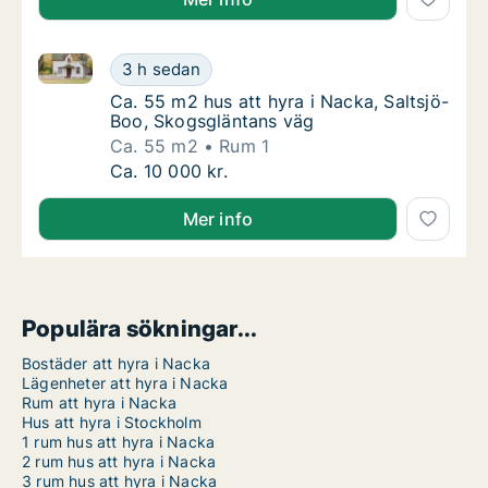
Ca. 55 m2 hus att hyra i Nacka, Saltsjö-Boo, Skogsg
Ca. 55 m2 hus att hyra i Nacka, Saltsjö-Boo
3 h sedan
Ca. 55 m2 hus att hyra i Nacka, Saltsjö-Bo
Ca. 55 m2 hus att hyra i Nacka, Saltsjö-
Boo, Skogsgläntans väg
Ca. 55 m2
Rum 1
Ca. 55 m2 hus att hyra i Nacka, Saltsjö-Boo
Ca. 10 000 kr.
Mer info
Populära sökningar...
Bostäder att hyra i Nacka
Lägenheter att hyra i Nacka
Rum att hyra i Nacka
Hus att hyra i Stockholm
1 rum hus att hyra i Nacka
2 rum hus att hyra i Nacka
3 rum hus att hyra i Nacka