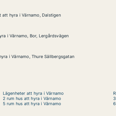
 att hyra i Värnamo, Dalstigen
 att hyra i Värnamo, Dalstigen
i Värnamo, Dalstigen
en
yra i Värnamo, Bor, Lergårdsvägen
yra i Värnamo, Bor, Lergårdsvägen
amo, Bor, Lergårdsvägen
vägen
hyra i Värnamo, Thure Sällbergsgatan
hyra i Värnamo, Thure Sällbergsgatan
namo, Thure Sällbergsgatan
gsgatan
Lägenheter att hyra i Värnamo
R
2 rum hus att hyra i Värnamo
3
5 rum hus att hyra i Värnamo
6