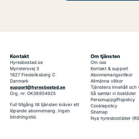
Kontakt
Om tjänsten
Hyresbostad.se
Om oss
Mynstersvej 3
Kontakt & support
1827 Frederiksberg C
Abonnemangsvillkor
Danmark
Allmänna villkor
support@hyresbostad.se
Tjänstens innehåll och
Org. nr: DK38854925
Så samlar vi bostäder
Personuppgiftspolicy
Full tillgång till tjänsten kräver ett
Cookiepolicy
löpande abonnemang. Ingen
Sitemap
bindningstid.
Nya hyresbostäder (R