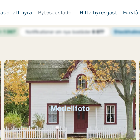
äder att hyra
Bytesbostäder
Hitta hyresgäst
Förstå
4h
1 367
Stockholms
Notifikationer om nya bostäder
8 877
Modellfoto