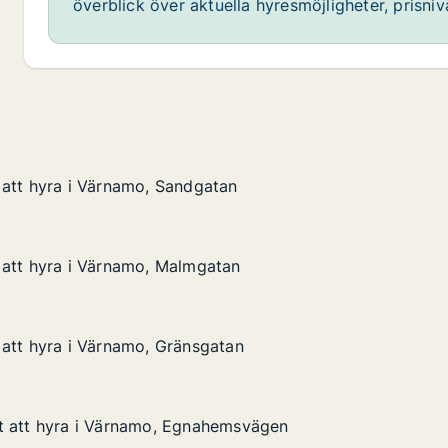
överblick över aktuella hyresmöjligheter, prisni
att hyra i Värnamo, Sandgatan
att hyra i Värnamo, Sandgatan
i Värnamo, Sandgatan
an
 att hyra i Värnamo, Malmgatan
 att hyra i Värnamo, Malmgatan
i Värnamo, Malmgatan
an
att hyra i Värnamo, Gränsgatan
att hyra i Värnamo, Gränsgatan
i Värnamo, Gränsgatan
an
t att hyra i Värnamo, Egnahemsvägen
t att hyra i Värnamo, Egnahemsvägen
 i Värnamo, Egnahemsvägen
emsvägen