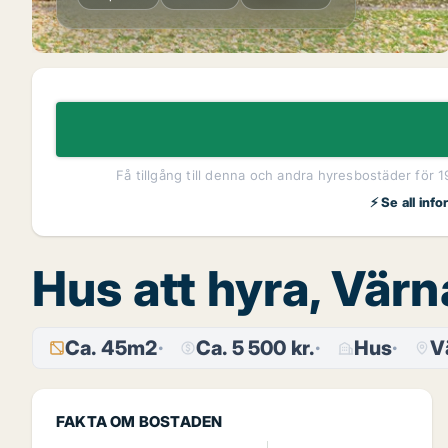
Få tillgång till denna och andra hyresbostäder för 
⚡ Se all inf
Hus att hyra, Vär
Ca. 45m2
Ca. 5 500 kr.
Hus
V
FAKTA OM BOSTADEN