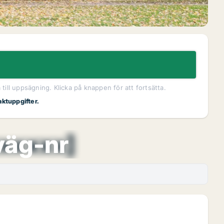
ill uppsägning. Klicka på knappen för att fortsätta.
aktuppgifter.
xxxxx]
väg-nr