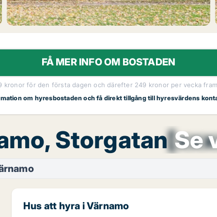
FÅ MER INFO OM BOSTADEN
19 kronor för den första dagen och därefter 249 kronor per vecka fram t
ormation om hyresbostaden och få direkt tillgång till hyresvärdens kont
namo, Storgatan
[xxx
Se 
ärnamo
Hus att hyra i Värnamo