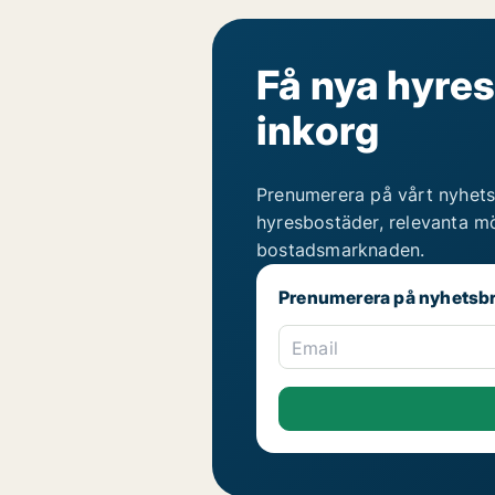
Få nya hyres
inkorg
Prenumerera på vårt nyhets
hyresbostäder, relevanta mö
bostadsmarknaden.
Prenumerera på nyhetsb
Email