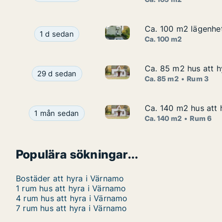
Ca. 100 m2 lägenhet
Ca. 100 m2 lägenhet
Ca. 100 m2 lägenhet att hyra 
Ca. 100 m2 lägenhet att hyra i Värnamo, Dalstig
1 d sedan
Ca. 100 m2
Ca. 85 m2 hus att h
Ca. 85 m2 hus att h
Ca. 85 m2 hus att hyra i Värn
Ca. 85 m2 hus att hyra i Värnamo, Bor, Lergårds
29 d sedan
Ca. 85 m2
Rum 3
Ca. 140 m2 hus att 
Ca. 140 m2 hus att 
Ca. 140 m2 hus att hyra i Vär
Ca. 140 m2 hus att hyra i Värnamo, Thure Sällber
1 mån sedan
Ca. 140 m2
Rum 6
Populära sökningar...
Bostäder att hyra i Värnamo
1 rum hus att hyra i Värnamo
4 rum hus att hyra i Värnamo
7 rum hus att hyra i Värnamo