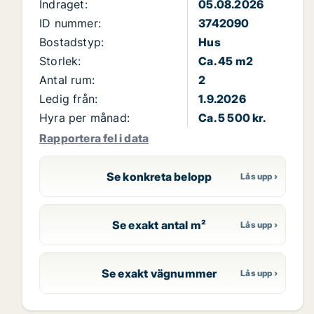
Indraget:
05.08.2026
ID nummer:
3742090
Bostadstyp:
Hus
Storlek:
Ca. 45 m2
Antal rum:
2
Ledig från:
1.9.2026
Hyra per månad:
Ca. 5 500 kr.
Rapportera fel i data
Se konkreta belopp
Se exakt antal m²
Se exakt vägnummer