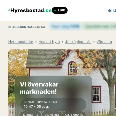
Hyresbostad
.se
Bost
LIVE
Nya i dag
1 214
Uppdaterade 2
HYRESBOSTAD.SE I DAG
Hyra bostäder
Hus att hyra
Jönköpings län
Värnamo
Vi övervakar
marknaden!
SENAST UPPDATERAD
10:47 • 05 aug.
Skapad 1 d
Ca. 45 m2
Ca. 5 500 kr.