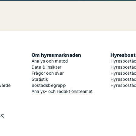
Om hyresmarknaden
Hyresbostä
Analys och metod
Hyresbostäd
Data & insikter
Hyresbostäd
Frågor och svar
Hyresbostä
Statistik
Hyresbostäd
 värde
Bostadsbegrepp
Hyresbostäd
Analys- och redaktionsteamet
SS)