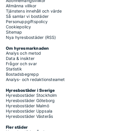
Abonnemangsvillkor
Allmänna villkor
Tjänstens innehåll och värde
Så samlar vi bostäder
Personuppgiftspolicy
Cookiepolicy
Sitemap
Nya hyresbostäder (RSS)
Om hyresmarknaden
Analys och metod
Data & insikter
Frågor och svar
Statistik
Bostadsbegrepp
Analys- och redaktionsteamet
Hyresbostäder i Sverige
Hyresbostäder Stockholm
Hyresbostäder Göteborg
Hyresbostäder Malmö
Hyresbostäder Uppsala
Hyresbostäder Västerås
Fler städer