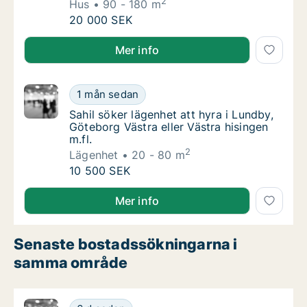
2
Hus
90 - 180 m
Carl söker hus att hyra i Svalöv, Staffanstorp
20 000 SEK
Carl söker hus att hyra i Svalöv, Staffanstorp eller Bu
Mer info
Sahil söker lägenhet att hyra i Lundby, Göteb
1 mån sedan
Sahil söker lägenhet att hyra i Lundby, Göteb
Sahil söker lägenhet att hyra i Lundby,
Göteborg Västra eller Västra hisingen
m.fl.
2
Lägenhet
20 - 80 m
Sahil söker lägenhet att hyra i Lundby, Göteb
10 500 SEK
Sahil söker lägenhet att hyra i Lundby, Göteborg Västr
Mer info
Senaste bostadssökningarna i
samma område
Jag söker lägenhet eller hus att hyra i Uppsa