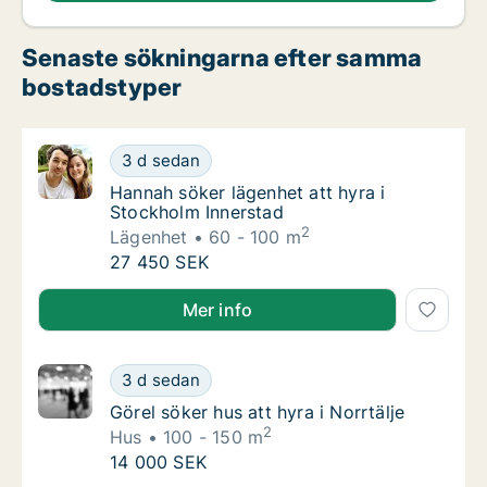
Senaste sökningarna efter samma
bostadstyper
Hannah söker lägenhet att hyra i Stockholm 
3 d sedan
Hannah söker lägenhet att hyra i Stockholm
Hannah söker lägenhet att hyra i
Stockholm Innerstad
2
Lägenhet
60 - 100 m
Hannah söker lägenhet att hyra i Stockholm 
27 450 SEK
Hannah söker lägenhet att hyra i Stockholm Innersta
Mer info
Görel söker hus att hyra i Norrtälje
3 d sedan
Görel söker hus att hyra i Norrtälje
Görel söker hus att hyra i Norrtälje
2
Hus
100 - 150 m
Görel söker hus att hyra i Norrtälje
14 000 SEK