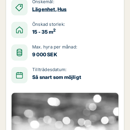
Önskemål:
Lägenhet
,
Hus
Önskad storlek:
2
15 - 35 m
Max. hyra per månad:
9 000 SEK
Tillträdesdatum:
Så snart som möjligt