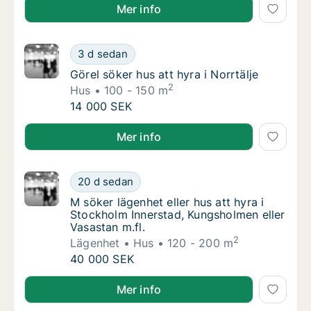
Carina söker lägenhet, hus eller rum att hyra i Göt
Mer info
Görel söker hus att hyra i Norrtälje
3 d sedan
Görel söker hus att hyra i Norrtälje
Görel söker hus att hyra i Norrtälje
2
Hus
100 - 150 m
Görel söker hus att hyra i Norrtälje
14 000 SEK
Görel söker hus att hyra i Norrtälje
Mer info
M söker lägenhet eller hus att hyra i Stockh
20 d sedan
M söker lägenhet eller hus att hyra i Stockh
M söker lägenhet eller hus att hyra i
Stockholm Innerstad, Kungsholmen eller
Vasastan m.fl.
2
Lägenhet
Hus
120 - 200 m
M söker lägenhet eller hus att hyra i Stockh
40 000 SEK
M söker lägenhet eller hus att hyra i Stockholm Inner
Mer info