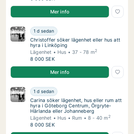
Matheus söker lägenhet, hus eller rum att hyra i Sto
Mer info
Christoffer söker lägenhet eller hus att hyra
1 d sedan
Christoffer söker lägenhet eller hus att hyra
Christoffer söker lägenhet eller hus att
hyra i Linköping
2
Lägenhet
Hus
37 - 78 m
Christoffer söker lägenhet eller hus att hyra
8 000 SEK
Christoffer söker lägenhet eller hus att hyra i Linköp
Mer info
Carina söker lägenhet, hus eller rum att hy
1 d sedan
Carina söker lägenhet, hus eller rum att hy
Carina söker lägenhet, hus eller rum att
hyra i Göteborg Centrum, Örgryte-
Härlanda eller Johanneberg
2
Lägenhet
Hus
Rum
8 - 40 m
Carina söker lägenhet, hus eller rum att hy
8 000 SEK