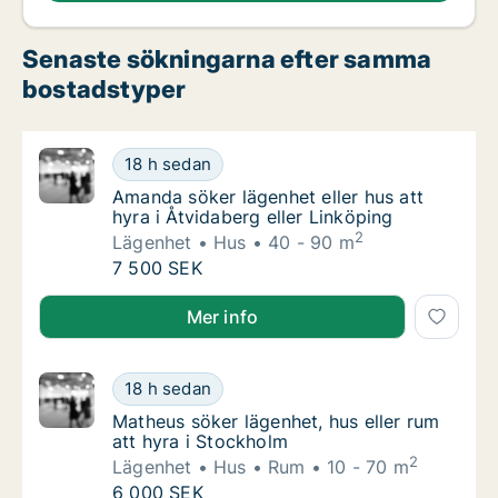
Senaste sökningarna efter samma
bostadstyper
Amanda söker lägenhet eller hus att hyra i Å
18 h sedan
Amanda söker lägenhet eller hus att hyra i Å
Amanda söker lägenhet eller hus att
hyra i Åtvidaberg eller Linköping
2
Lägenhet
Hus
40 - 90 m
Amanda söker lägenhet eller hus att hyra i Å
7 500 SEK
Amanda söker lägenhet eller hus att hyra i Åtvidaber
Mer info
Matheus söker lägenhet, hus eller rum att h
18 h sedan
Matheus söker lägenhet, hus eller rum att h
Matheus söker lägenhet, hus eller rum
att hyra i Stockholm
2
Lägenhet
Hus
Rum
10 - 70 m
Matheus söker lägenhet, hus eller rum att h
6 000 SEK