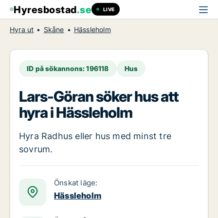
Hyresbostad
.se
LIVE
Hyra ut
Skåne
Hässleholm
ID på sökannons: 196118
Hus
Lars-Göran söker hus att
hyra i Hässleholm
Hyra Radhus eller hus med minst tre
sovrum.
Önskat läge:
Hässleholm