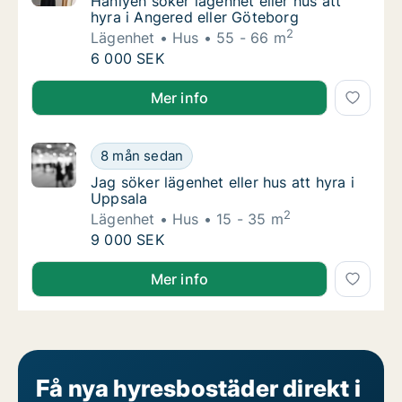
Haniyeh söker lägenhet eller hus att hyra i 
Haniyeh söker lägenhet eller hus att
hyra i Angered eller Göteborg
2
Lägenhet
Hus
55 - 66 m
Haniyeh söker lägenhet eller hus att hyra i 
6 000 SEK
Haniyeh söker lägenhet eller hus att hyra i Angered 
Mer info
Jag söker lägenhet eller hus att hyra i Uppsa
8 mån sedan
Jag söker lägenhet eller hus att hyra i Uppsa
Jag söker lägenhet eller hus att hyra i
Uppsala
2
Lägenhet
Hus
15 - 35 m
Jag söker lägenhet eller hus att hyra i Uppsa
9 000 SEK
Jag söker lägenhet eller hus att hyra i Uppsala
Mer info
Få nya hyresbostäder direkt i