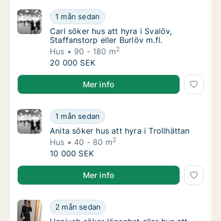
Carl söker hus att hyra i Svalöv, Staffanstorp
1 mån sedan
Carl söker hus att hyra i Svalöv, Staffanstorp
Carl söker hus att hyra i Svalöv,
Staffanstorp eller Burlöv m.fl.
2
Hus
90 - 180 m
Carl söker hus att hyra i Svalöv, Staffanstorp
20 000 SEK
Carl söker hus att hyra i Svalöv, Staffanstorp eller Bu
Mer info
Anita söker hus att hyra i Trollhättan
1 mån sedan
Anita söker hus att hyra i Trollhättan
Anita söker hus att hyra i Trollhättan
2
Hus
40 - 80 m
Anita söker hus att hyra i Trollhättan
10 000 SEK
Anita söker hus att hyra i Trollhättan
Mer info
Haniyeh söker lägenhet eller hus att hyra i 
2 mån sedan