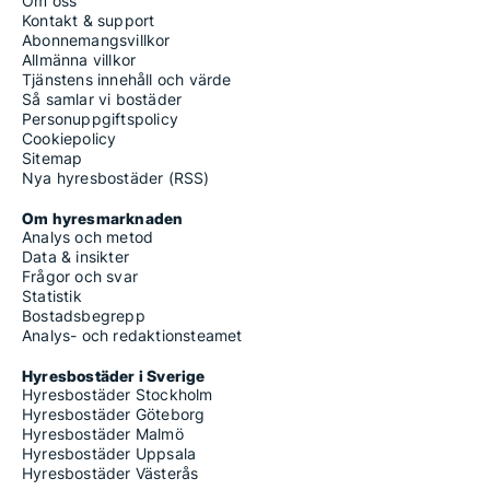
Om oss
Kontakt & support
Abonnemangsvillkor
Allmänna villkor
Tjänstens innehåll och värde
Så samlar vi bostäder
Personuppgiftspolicy
Cookiepolicy
Sitemap
Nya hyresbostäder (RSS)
Om hyresmarknaden
Analys och metod
Data & insikter
Frågor och svar
Statistik
Bostadsbegrepp
Analys- och redaktionsteamet
Hyresbostäder i Sverige
Hyresbostäder Stockholm
Hyresbostäder Göteborg
Hyresbostäder Malmö
Hyresbostäder Uppsala
Hyresbostäder Västerås