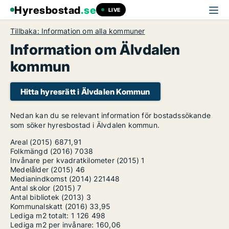
Hyresbostad
.se
LIVE
Tillbaka: Information om alla kommuner
Information om Älvdalen
kommun
Hitta hyresrätt i Älvdalen Kommun
Nedan kan du se relevant information för bostadssökande
som söker hyresbostad i Älvdalen kommun.
Areal (2015)
6871,91
Folkmängd (2016)
7038
Invånare per kvadratkilometer (2015)
1
Medelålder (2015)
46
Medianindkomst (2014)
221448
Antal skolor (2015)
7
Antal bibliotek (2013)
3
Kommunalskatt (2016)
33,95
Lediga m2 totalt:
1 126 498
Lediga m2 per invånare:
160,06