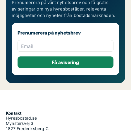
Prenumerera på vårt nyhetsbrev och få gratis
aviseringar om nya hyresbostäder, relevanta
möjligheter och nyheter från bostadsmarknaden.
Prenumerera på nyhetsbrev
Email
Kontakt
Hyresbostad.se
Mynstersvej 3
1827 Frederiksberg C