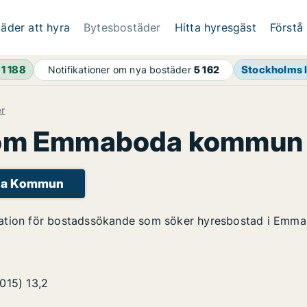
äder att hyra
Bytesbostäder
Hitta hyresgäst
Förstå
h
1 188
Stockholms 
Notifikationer om nya bostäder
5 162
er
 om Emmaboda kommun
oda Kommun
mation för bostadssökande som söker hyresbostad i Em
2015)
13,2