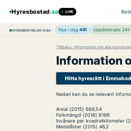
Hyresbostad
.se
Bost
LIVE
Nya i dag
441
Uppdaterade 24
HYRESBOSTAD.SE I DAG
Tillbaka: Information om alla kommun
Information
Hitta hyresrätt i Emmab
Nedan kan du se relevant infor
Areal (2015)
689,54
Folkmängd (2016)
9186
Invånare per kvadratkilometer (
Medelålder (2015)
46,2