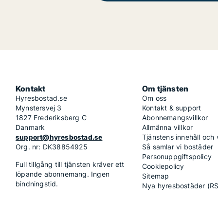
Kontakt
Om tjänsten
Hyresbostad.se
Om oss
Mynstersvej 3
Kontakt & support
1827 Frederiksberg C
Abonnemangsvillkor
Danmark
Allmänna villkor
support@hyresbostad.se
Tjänstens innehåll och
Org. nr: DK38854925
Så samlar vi bostäder
Personuppgiftspolicy
Full tillgång till tjänsten kräver ett
Cookiepolicy
löpande abonnemang. Ingen
Sitemap
bindningstid.
Nya hyresbostäder (R