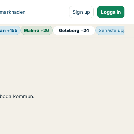
 marknaden
Sign up
Logga in
län
+
155
Malmö
+
26
Senaste uppdat
Göteborg
+
24
maboda kommun.