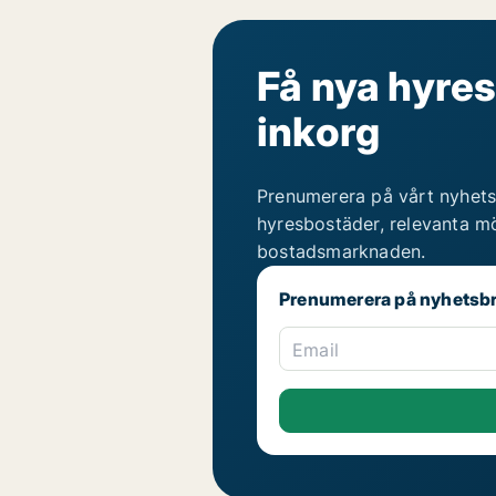
Få nya hyres
inkorg
Prenumerera på vårt nyhets
hyresbostäder, relevanta mö
bostadsmarknaden.
Prenumerera på nyhetsb
Email