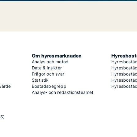
Om hyresmarknaden
Hyresbostä
Analys och metod
Hyresbostäd
Data & insikter
Hyresbostäd
Frågor och svar
Hyresbostä
Statistik
Hyresbostäd
 värde
Bostadsbegrepp
Hyresbostäd
Analys- och redaktionsteamet
SS)