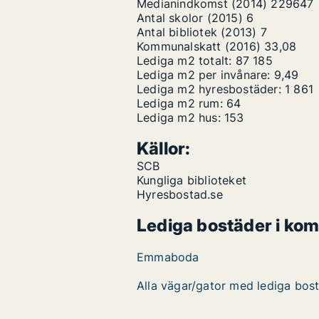
Medianindkomst (2014)
229647
Antal skolor (2015)
6
Antal bibliotek (2013)
7
Kommunalskatt (2016)
33,08
Lediga m2 totalt:
87 185
Lediga m2 per invånare:
9,49
Lediga m2 hyresbostäder:
1 861
Lediga m2 rum:
64
Lediga m2 hus:
153
Källor:
SCB
Kungliga biblioteket
Hyresbostad.se
Lediga bostäder i ko
Emmaboda
Alla vägar/gator med lediga bos