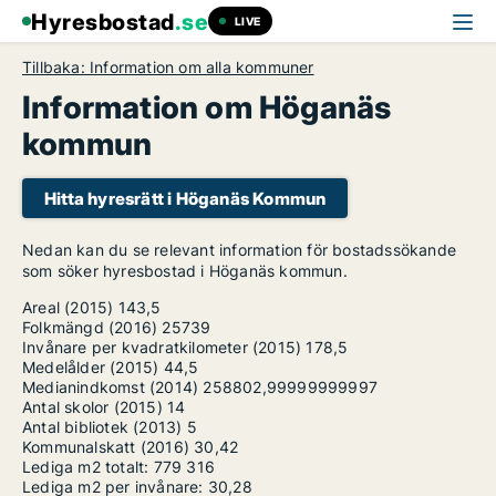
Hyresbostad
.se
LIVE
Tillbaka: Information om alla kommuner
Information om Höganäs
kommun
Hitta hyresrätt i Höganäs Kommun
Nedan kan du se relevant information för bostadssökande
som söker hyresbostad i Höganäs kommun.
Areal (2015)
143,5
Folkmängd (2016)
25739
Invånare per kvadratkilometer (2015)
178,5
Medelålder (2015)
44,5
Medianindkomst (2014)
258802,99999999997
Antal skolor (2015)
14
Antal bibliotek (2013)
5
Kommunalskatt (2016)
30,42
Lediga m2 totalt:
779 316
Lediga m2 per invånare:
30,28