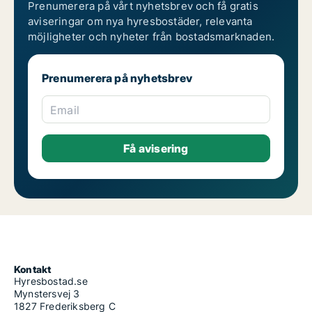
Prenumerera på vårt nyhetsbrev och få gratis
aviseringar om nya hyresbostäder, relevanta
möjligheter och nyheter från bostadsmarknaden.
Prenumerera på nyhetsbrev
Email
Kontakt
Hyresbostad.se
Mynstersvej 3
1827 Frederiksberg C