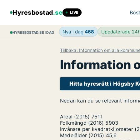
Hyresbostad
.se
Bost
LIVE
Nya i dag
468
Uppdaterade 24
HYRESBOSTAD.SE I DAG
Tillbaka: Information om alla kommun
Information
Hitta hyresrätt i Högsby
Nedan kan du se relevant infor
Areal (2015)
751,1
Folkmängd (2016)
5903
Invånare per kvadratkilometer (
Medelålder (2015)
45,6