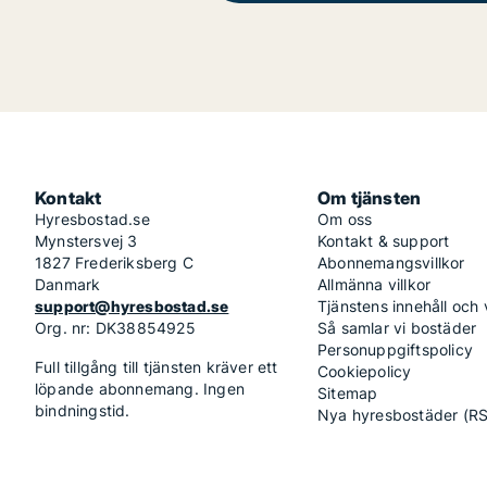
Kontakt
Om tjänsten
Hyresbostad.se
Om oss
Mynstersvej 3
Kontakt & support
1827 Frederiksberg C
Abonnemangsvillkor
Danmark
Allmänna villkor
support@hyresbostad.se
Tjänstens innehåll och
Org. nr: DK38854925
Så samlar vi bostäder
Personuppgiftspolicy
Full tillgång till tjänsten kräver ett
Cookiepolicy
löpande abonnemang. Ingen
Sitemap
bindningstid.
Nya hyresbostäder (R