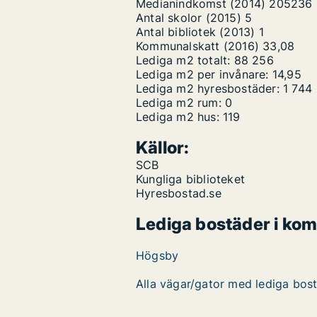
Medianindkomst (2014)
205236
Antal skolor (2015)
5
Antal bibliotek (2013)
1
Kommunalskatt (2016)
33,08
Lediga m2 totalt:
88 256
Lediga m2 per invånare:
14,95
Lediga m2 hyresbostäder:
1 744
Lediga m2 rum:
0
Lediga m2 hus:
119
Källor:
SCB
Kungliga biblioteket
Hyresbostad.se
Lediga bostäder i ko
Högsby
Alla vägar/gator med lediga bos