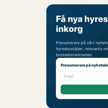
Få nya hyres
inkorg
Prenumerera på vårt nyhets
hyresbostäder, relevanta mö
bostadsmarknaden.
Prenumerera på nyhetsb
Email