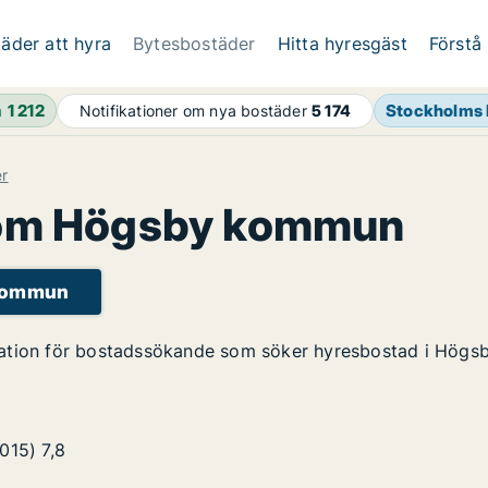
äder att hyra
Bytesbostäder
Hitta hyresgäst
Förstå
h
1 212
Stockholms 
Notifikationer om nya bostäder
5 174
er
 om Högsby kommun
 Kommun
mation för bostadssökande som söker hyresbostad i Hög
2015)
7,8