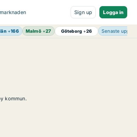
 marknaden
Sign up
Logga in
län
+
166
Malmö
+
27
Senaste uppdat
Göteborg
+
26
sby kommun.