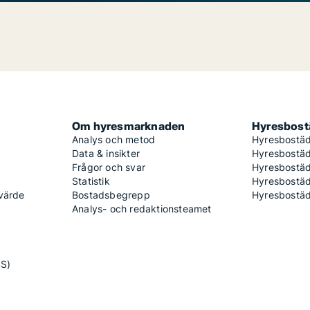
Om hyresmarknaden
Hyresbostä
Analys och metod
Hyresbostäd
Data & insikter
Hyresbostäd
Frågor och svar
Hyresbostä
Statistik
Hyresbostäd
 värde
Bostadsbegrepp
Hyresbostäd
Analys- och redaktionsteamet
SS)