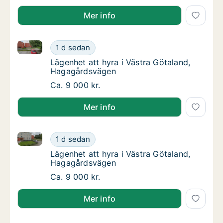
Mer info
Lägenhet att hyra i Västra Götaland, Hagagårdsväge
Lägenhet att hyra i Västra Götaland, Hagag
1 d sedan
Lägenhet att hyra i Västra Götaland, Hagag
Lägenhet att hyra i Västra Götaland,
Hagagårdsvägen
Lägenhet att hyra i Västra Götaland, Hagag
Ca. 9 000 kr.
Mer info
Lägenhet att hyra i Västra Götaland, Hagagårdsväge
Lägenhet att hyra i Västra Götaland, Hagag
1 d sedan
Lägenhet att hyra i Västra Götaland, Hagag
Lägenhet att hyra i Västra Götaland,
Hagagårdsvägen
Lägenhet att hyra i Västra Götaland, Hagag
Ca. 9 000 kr.
Mer info