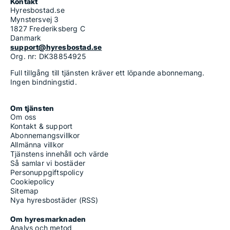
Kontakt
Hyresbostad.se
Mynstersvej 3
1827 Frederiksberg C
Danmark
support@hyresbostad.se
Org. nr: DK38854925
Full tillgång till tjänsten kräver ett löpande abonnemang.
Ingen bindningstid.
Om tjänsten
Om oss
Kontakt & support
Abonnemangsvillkor
Allmänna villkor
Tjänstens innehåll och värde
Så samlar vi bostäder
Personuppgiftspolicy
Cookiepolicy
Sitemap
Nya hyresbostäder (RSS)
Om hyresmarknaden
Analys och metod