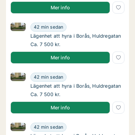
Mer info
Lägenhet att hyra i Borås, Huldregatan
Lägenhet att hyra i Borås, Huldregatan
42 min sedan
Lägenhet att hyra i Borås, Huldregatan
Lägenhet att hyra i Borås, Huldregatan
Lägenhet att hyra i Borås, Huldregatan
Ca. 7 500 kr.
Mer info
Lägenhet att hyra i Borås, Huldregatan
Lägenhet att hyra i Borås, Huldregatan
42 min sedan
Lägenhet att hyra i Borås, Huldregatan
Lägenhet att hyra i Borås, Huldregatan
Lägenhet att hyra i Borås, Huldregatan
Ca. 7 500 kr.
Mer info
Lägenhet att hyra i Borås, Huldregatan
Lägenhet att hyra i Borås, Huldregatan
42 min sedan