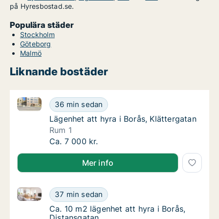
på Hyresbostad.se.
Populära städer
Stockholm
Göteborg
Malmö
Liknande bostäder
Lägenhet att hyra i Borås, Klättergatan
Lägenhet att hyra i Borås, Klättergatan
36 min sedan
Lägenhet att hyra i Borås, Klättergatan
Lägenhet att hyra i Borås, Klättergatan
Rum 1
Lägenhet att hyra i Borås, Klättergatan
Ca. 7 000 kr.
Mer info
Ca. 10 m2 lägenhet att hyra i Borås, Distansgatan
Ca. 10 m2 lägenhet att hyra i Borås, Distans
37 min sedan
Ca. 10 m2 lägenhet att hyra i Borås, Distan
Ca. 10 m2 lägenhet att hyra i Borås,
Distansgatan