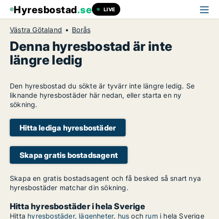
Hyresbostad
.se
LIVE
Västra Götaland
Borås
Denna hyresbostad är inte
längre ledig
Den hyresbostad du sökte är tyvärr inte längre ledig. Se
liknande hyresbostäder här nedan, eller starta en ny
sökning.
Hitta lediga hyresbostäder
Skapa gratis bostadsagent
Skapa en gratis bostadsagent och få besked så snart nya
hyresbostäder matchar din sökning.
Hitta hyresbostäder i hela Sverige
Hitta
hyresbostäder
,
lägenheter
,
hus
och
rum
i hela Sverige