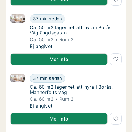
Ca. 50 m2 lägenhet att hyra i Borås, Våglängdsgatan
Ca. 50 m2 lägenhet att hyra i Borås, Våglän
37 min sedan
Ca. 50 m2 lägenhet att hyra i Borås, Våglä
Ca. 50 m2 lägenhet att hyra i Borås,
Våglängdsgatan
Ca. 50 m2
Rum 2
Ca. 50 m2 lägenhet att hyra i Borås, Våglän
Ej angivet
Mer info
Ca. 60 m2 lägenhet att hyra i Borås, Mannerfelts väg
Ca. 60 m2 lägenhet att hyra i Borås, Manner
37 min sedan
Ca. 60 m2 lägenhet att hyra i Borås, Manner
Ca. 60 m2 lägenhet att hyra i Borås,
Mannerfelts väg
Ca. 60 m2
Rum 2
Ca. 60 m2 lägenhet att hyra i Borås, Manner
Ej angivet
Mer info