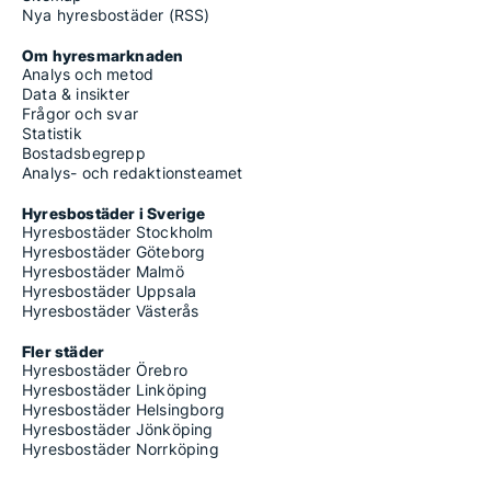
Nya hyresbostäder (RSS)
Om hyresmarknaden
Analys och metod
Data & insikter
Frågor och svar
Statistik
Bostadsbegrepp
Analys- och redaktionsteamet
Hyresbostäder i Sverige
Hyresbostäder Stockholm
Hyresbostäder Göteborg
Hyresbostäder Malmö
Hyresbostäder Uppsala
Hyresbostäder Västerås
Fler städer
Hyresbostäder Örebro
Hyresbostäder Linköping
Hyresbostäder Helsingborg
Hyresbostäder Jönköping
Hyresbostäder Norrköping