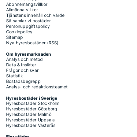
Abonnemangsvillkor
Allmänna villkor
Tjänstens innehåll och värde
Så samlar vi bostäder
Personuppgiftspolicy
Cookiepolicy
Sitemap
Nya hyresbostäder (RSS)
Om hyresmarknaden
Analys och metod
Data & insikter
Frågor och svar
Statistik
Bostadsbegrepp
Analys- och redaktionsteamet
Hyresbostäder i Sverige
Hyresbostäder Stockholm
Hyresbostäder Göteborg
Hyresbostäder Malmö
Hyresbostäder Uppsala
Hyresbostäder Västerås
Fler städer