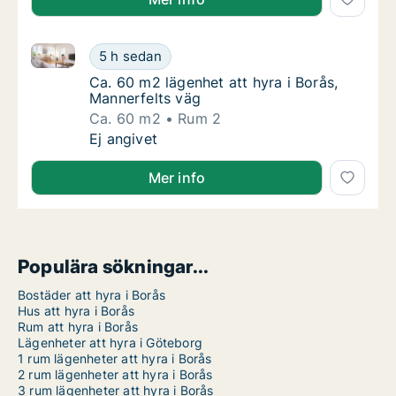
Ca. 60 m2 lägenhet att hyra i Borås, Mannerfelts väg
Ca. 60 m2 lägenhet att hyra i Borås, Manner
5 h sedan
Ca. 60 m2 lägenhet att hyra i Borås, Manner
Ca. 60 m2 lägenhet att hyra i Borås,
Mannerfelts väg
Ca. 60 m2
Rum 2
Ca. 60 m2 lägenhet att hyra i Borås, Manner
Ej angivet
Mer info
Populära sökningar...
Bostäder att hyra i Borås
Hus att hyra i Borås
Rum att hyra i Borås
Lägenheter att hyra i Göteborg
1 rum lägenheter att hyra i Borås
2 rum lägenheter att hyra i Borås
3 rum lägenheter att hyra i Borås