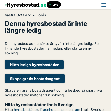
Hyresbostad
.se
LIVE
Västra Götaland
Borås
Denna hyresbostad är inte
längre ledig
Den hyresbostad du sökte är tyvärr inte längre ledig. Se
liknande hyresbostäder här nedan, eller starta en ny
sökning.
Hitta lediga hyresbostäder
Skapa gratis bostadsagent
Skapa en gratis bostadsagent och få besked så snart nya
hyresbostäder matchar din sökning.
Hitta hyresbostäder i hela Sverige
Hitta
hyresbostäder
,
lägenheter
,
hus
och
rum
i hela Sverige