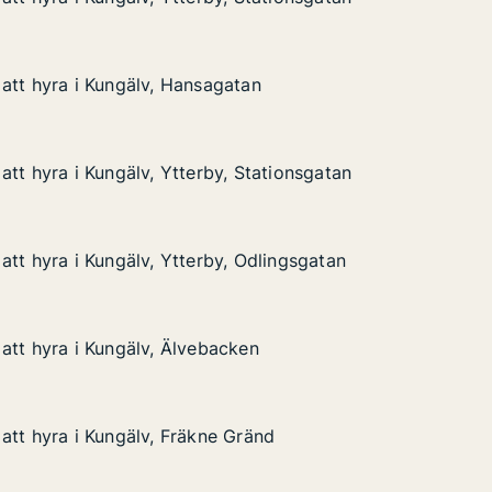
Kungälv, Ytterby, Stationsgatan
tationsgatan
att hyra i Kungälv, Hansagatan
att hyra i Kungälv, Hansagatan
 Kungälv, Hansagatan
an
att hyra i Kungälv, Ytterby, Stationsgatan
att hyra i Kungälv, Ytterby, Stationsgatan
Kungälv, Ytterby, Stationsgatan
Stationsgatan
att hyra i Kungälv, Ytterby, Odlingsgatan
att hyra i Kungälv, Ytterby, Odlingsgatan
Kungälv, Ytterby, Odlingsgatan
Odlingsgatan
att hyra i Kungälv, Älvebacken
att hyra i Kungälv, Älvebacken
 Kungälv, Älvebacken
en
att hyra i Kungälv, Fräkne Gränd
att hyra i Kungälv, Fräkne Gränd
 Kungälv, Fräkne Gränd
ränd