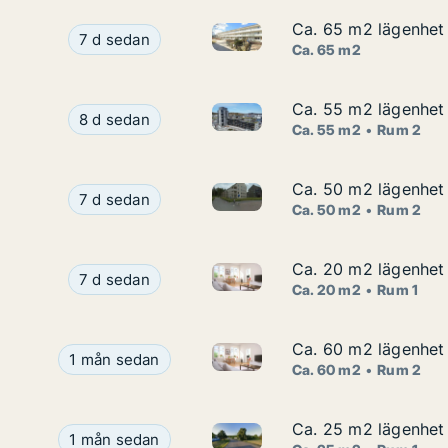
Ca. 65 m2 lägenhet 
Ca. 65 m2 lägenhet 
Ca. 65 m2 lägenhet att hyra i
Ca. 65 m2 lägenhet att hyra i Kungälv, Ytterby, 
7 d sedan
Ca. 65 m2
Ca. 55 m2 lägenhet 
Ca. 55 m2 lägenhet 
Ca. 55 m2 lägenhet att hyra i
Ca. 55 m2 lägenhet att hyra i Kungälv, Fräkne G
8 d sedan
Ca. 55 m2
Rum 2
Ca. 50 m2 lägenhet a
Ca. 50 m2 lägenhet a
Ca. 50 m2 lägenhet att hyra i 
Ca. 50 m2 lägenhet att hyra i Kungälv, Olles gata
7 d sedan
Ca. 50 m2
Rum 2
Ca. 20 m2 lägenhet
Ca. 20 m2 lägenhet
Ca. 20 m2 lägenhet att hyra 
Ca. 20 m2 lägenhet att hyra i Kungälv, Romelan
7 d sedan
Ca. 20 m2
Rum 1
Ca. 60 m2 lägenhet 
Ca. 60 m2 lägenhet 
Ca. 60 m2 lägenhet att hyra i
Ca. 60 m2 lägenhet att hyra i Kungälv, Kärna, Ma
1 mån sedan
Ca. 60 m2
Rum 2
Ca. 25 m2 lägenhet 
Ca. 25 m2 lägenhet 
Ca. 25 m2 lägenhet att hyra i
Ca. 25 m2 lägenhet att hyra i Kungälv, Truckgatan
1 mån sedan