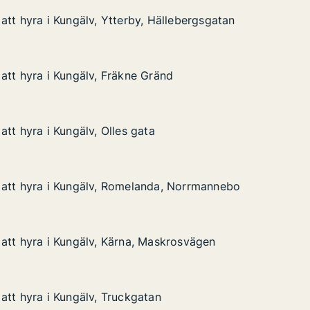
att hyra i Kungälv, Ytterby, Hällebergsgatan
att hyra i Kungälv, Ytterby, Hällebergsgatan
 Kungälv, Ytterby, Hällebergsgatan
Hällebergsgatan
att hyra i Kungälv, Fräkne Gränd
att hyra i Kungälv, Fräkne Gränd
 Kungälv, Fräkne Gränd
ränd
tt hyra i Kungälv, Olles gata
tt hyra i Kungälv, Olles gata
Kungälv, Olles gata
 att hyra i Kungälv, Romelanda, Norrmannebo
 att hyra i Kungälv, Romelanda, Norrmannebo
i Kungälv, Romelanda, Norrmannebo
da, Norrmannebo
att hyra i Kungälv, Kärna, Maskrosvägen
att hyra i Kungälv, Kärna, Maskrosvägen
 Kungälv, Kärna, Maskrosvägen
skrosvägen
att hyra i Kungälv, Truckgatan
att hyra i Kungälv, Truckgatan
 Kungälv, Truckgatan