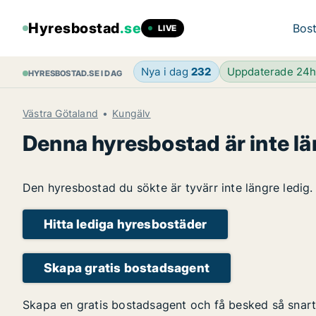
Hyresbostad
.se
Bost
LIVE
Nya i dag
232
Uppdaterade 24
HYRESBOSTAD.SE I DAG
Västra Götaland
Kungälv
Denna hyresbostad är inte lä
Den hyresbostad du sökte är tyvärr inte längre ledig.
Hitta lediga hyresbostäder
Skapa gratis bostadsagent
Skapa en gratis bostadsagent och få besked så snart