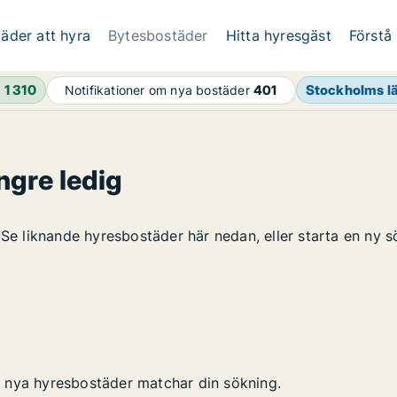
äder att hyra
Bytesbostäder
Hitta hyresgäst
Förstå
h
1 310
Stockholms l
Notifikationer om nya bostäder
401
ngre ledig
 Se liknande hyresbostäder här nedan, eller starta en ny s
 nya hyresbostäder matchar din sökning.