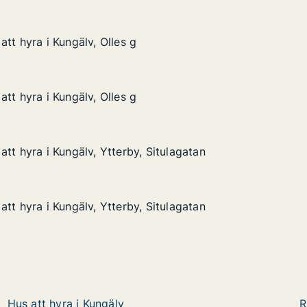
tt hyra i Kungälv, Olles g
tt hyra i Kungälv, Olles g
Kungälv, Olles g
tt hyra i Kungälv, Olles g
tt hyra i Kungälv, Olles g
Kungälv, Olles g
tt hyra i Kungälv, Ytterby, Situlagatan
tt hyra i Kungälv, Ytterby, Situlagatan
Kungälv, Ytterby, Situlagatan
itulagatan
tt hyra i Kungälv, Ytterby, Situlagatan
tt hyra i Kungälv, Ytterby, Situlagatan
Kungälv, Ytterby, Situlagatan
itulagatan
Hus att hyra i Kungälv
R