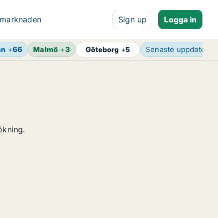
 marknaden
Sign up
Logga in
än
+
66
Malmö
+
3
Senaste uppdaterin
Göteborg
+
5
ökning.