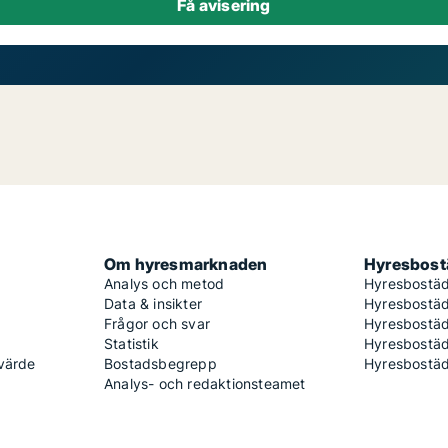
Om hyresmarknaden
Hyresbostä
Analys och metod
Hyresbostäd
Data & insikter
Hyresbostäd
Frågor och svar
Hyresbostä
Statistik
Hyresbostäd
 värde
Bostadsbegrepp
Hyresbostäd
Analys- och redaktionsteamet