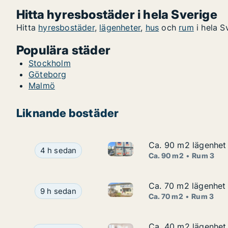
Hitta hyresbostäder i hela Sverige
Hitta
hyresbostäder
,
lägenheter
,
hus
och
rum
i hela S
Populära städer
Stockholm
Göteborg
Malmö
Liknande bostäder
Ca. 90 m2 lägenhet 
Ca. 90 m2 lägenhet 
Ca. 90 m2 lägenhet att hyra i
Ca. 90 m2 lägenhet att hyra i Kungälv, Hansagat
4 h sedan
Ca. 90 m2
Rum 3
Ca. 70 m2 lägenhet 
Ca. 70 m2 lägenhet 
Ca. 70 m2 lägenhet att hyra i 
Ca. 70 m2 lägenhet att hyra i Kungälv, Ytterby, 
9 h sedan
Ca. 70 m2
Rum 3
Ca. 40 m2 lägenhet 
Ca. 40 m2 lägenhet 