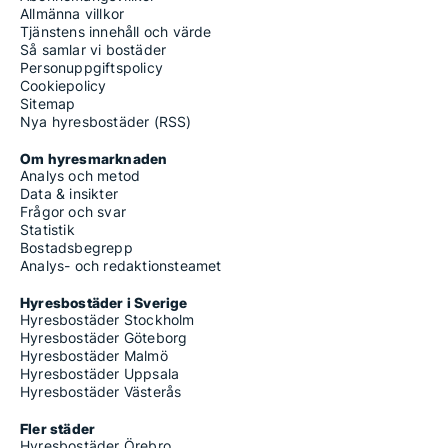
Allmänna villkor
Tjänstens innehåll och värde
Så samlar vi bostäder
Personuppgiftspolicy
Cookiepolicy
Sitemap
Nya hyresbostäder (RSS)
Om hyresmarknaden
Analys och metod
Data & insikter
Frågor och svar
Statistik
Bostadsbegrepp
Analys- och redaktionsteamet
Hyresbostäder i Sverige
Hyresbostäder Stockholm
Hyresbostäder Göteborg
Hyresbostäder Malmö
Hyresbostäder Uppsala
Hyresbostäder Västerås
Fler städer
Hyresbostäder Örebro