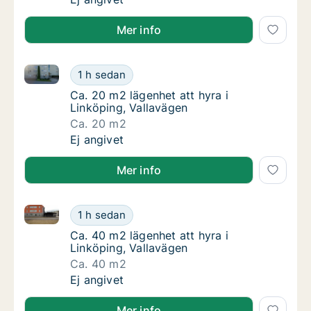
Mer info
Ca. 20 m2 lägenhet att hyra i Linköping, Vallavägen
Ca. 20 m2 lägenhet att hyra i Linköping, Val
1 h sedan
Ca. 20 m2 lägenhet att hyra i Linköping, Val
Ca. 20 m2 lägenhet att hyra i
Linköping, Vallavägen
Ca. 20 m2
Ca. 20 m2 lägenhet att hyra i Linköping, Val
Ej angivet
Mer info
Ca. 40 m2 lägenhet att hyra i Linköping, Vallavägen
Ca. 40 m2 lägenhet att hyra i Linköping, Val
1 h sedan
Ca. 40 m2 lägenhet att hyra i Linköping, Val
Ca. 40 m2 lägenhet att hyra i
Linköping, Vallavägen
Ca. 40 m2
Ca. 40 m2 lägenhet att hyra i Linköping, Val
Ej angivet
Mer info