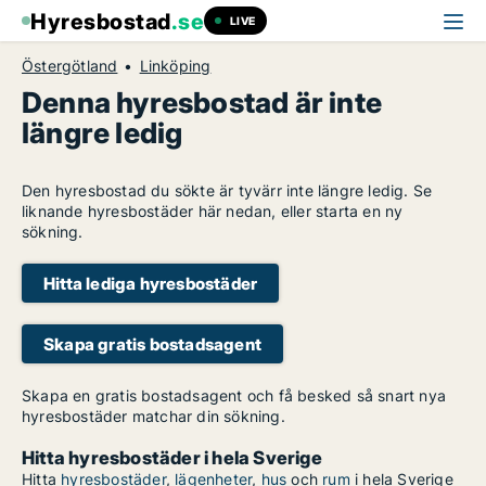
Hyresbostad
.se
LIVE
Östergötland
Linköping
Denna hyresbostad är inte
längre ledig
Den hyresbostad du sökte är tyvärr inte längre ledig. Se
liknande hyresbostäder här nedan, eller starta en ny
sökning.
Hitta lediga hyresbostäder
Skapa gratis bostadsagent
Skapa en gratis bostadsagent och få besked så snart nya
hyresbostäder matchar din sökning.
Hitta hyresbostäder i hela Sverige
Hitta
hyresbostäder
,
lägenheter
,
hus
och
rum
i hela Sverige