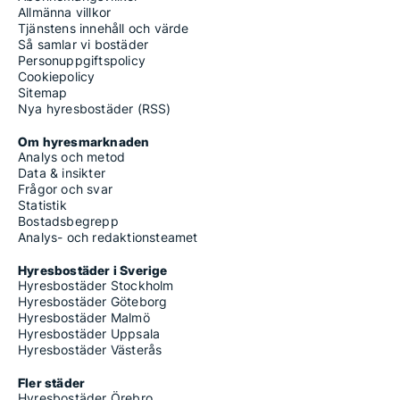
Allmänna villkor
Tjänstens innehåll och värde
Så samlar vi bostäder
Personuppgiftspolicy
Cookiepolicy
Sitemap
Nya hyresbostäder (RSS)
Om hyresmarknaden
Analys och metod
Data & insikter
Frågor och svar
Statistik
Bostadsbegrepp
Analys- och redaktionsteamet
Hyresbostäder i Sverige
Hyresbostäder Stockholm
Hyresbostäder Göteborg
Hyresbostäder Malmö
Hyresbostäder Uppsala
Hyresbostäder Västerås
Fler städer
Hyresbostäder Örebro