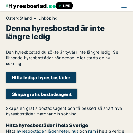
Hyresbostad
.se
LIVE
Östergötland
Linköping
Denna hyresbostad är inte
längre ledig
Den hyresbostad du sökte är tyvärr inte längre ledig. Se
liknande hyresbostäder här nedan, eller starta en ny
sökning.
Hitta lediga hyresbostäder
Skapa gratis bostadsagent
Skapa en gratis bostadsagent och få besked så snart nya
hyresbostäder matchar din sökning.
Hitta hyresbostäder i hela Sverige
Hitta
hyresbostäder
,
lägenheter
,
hus
och
rum
i hela Sverige