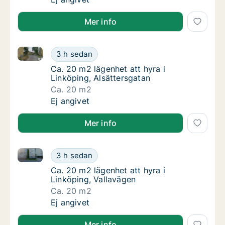
Mer info
Ca. 20 m2 lägenhet att hyra i Linköping, Alsättersga
Ca. 20 m2 lägenhet att hyra i Linköping, Als
3 h sedan
Ca. 20 m2 lägenhet att hyra i Linköping, Als
Ca. 20 m2 lägenhet att hyra i
Linköping, Alsättersgatan
Ca. 20 m2
Ca. 20 m2 lägenhet att hyra i Linköping, Als
Ej angivet
Mer info
Ca. 20 m2 lägenhet att hyra i Linköping, Vallavägen
Ca. 20 m2 lägenhet att hyra i Linköping, Val
3 h sedan
Ca. 20 m2 lägenhet att hyra i Linköping, Val
Ca. 20 m2 lägenhet att hyra i
Linköping, Vallavägen
Ca. 20 m2
Ca. 20 m2 lägenhet att hyra i Linköping, Val
Ej angivet
Mer info