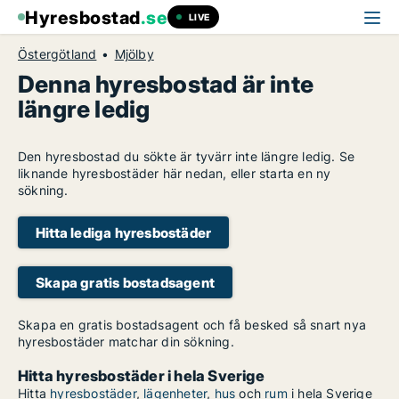
Hyresbostad
.se
LIVE
Östergötland
Mjölby
Denna hyresbostad är inte
längre ledig
Den hyresbostad du sökte är tyvärr inte längre ledig. Se
liknande hyresbostäder här nedan, eller starta en ny
sökning.
Hitta lediga hyresbostäder
Skapa gratis bostadsagent
Skapa en gratis bostadsagent och få besked så snart nya
hyresbostäder matchar din sökning.
Hitta hyresbostäder i hela Sverige
Hitta
hyresbostäder
,
lägenheter
,
hus
och
rum
i hela Sverige