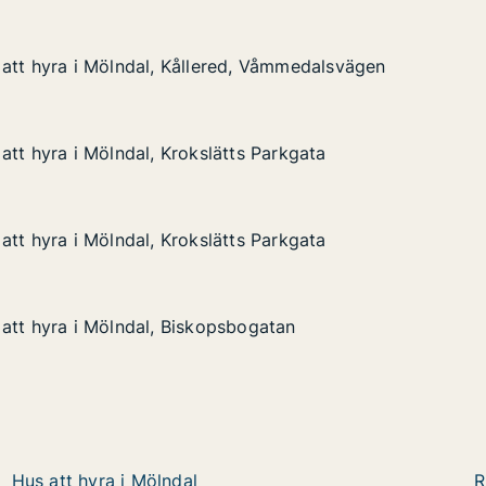
att hyra i Mölndal, Kållered, Våmmedalsvägen
att hyra i Mölndal, Kållered, Våmmedalsvägen
 Mölndal, Kållered, Våmmedalsvägen
, Våmmedalsvägen
att hyra i Mölndal, Krokslätts Parkgata
att hyra i Mölndal, Krokslätts Parkgata
 Mölndal, Krokslätts Parkgata
s Parkgata
att hyra i Mölndal, Krokslätts Parkgata
att hyra i Mölndal, Krokslätts Parkgata
 Mölndal, Krokslätts Parkgata
s Parkgata
att hyra i Mölndal, Biskopsbogatan
att hyra i Mölndal, Biskopsbogatan
 Mölndal, Biskopsbogatan
ogatan
Hus att hyra i Mölndal
R