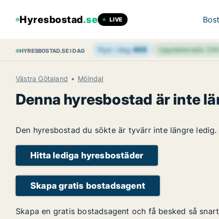
Hyresbostad
.se
Bost
LIVE
Nya i dag
468
Uppdaterade 24
HYRESBOSTAD.SE I DAG
Västra Götaland
Mölndal
Denna hyresbostad är inte lä
Den hyresbostad du sökte är tyvärr inte längre ledig.
Hitta lediga hyresbostäder
Skapa gratis bostadsagent
Skapa en gratis bostadsagent och få besked så snart