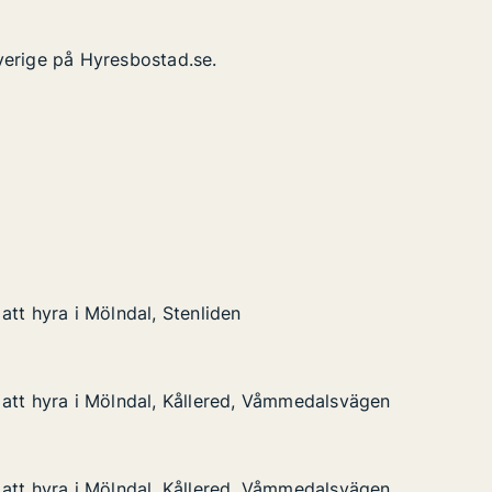
verige på Hyresbostad.se.
att hyra i Mölndal, Stenliden
att hyra i Mölndal, Stenliden
Mölndal, Stenliden
att hyra i Mölndal, Kållered, Våmmedalsvägen
att hyra i Mölndal, Kållered, Våmmedalsvägen
 Mölndal, Kållered, Våmmedalsvägen
d, Våmmedalsvägen
att hyra i Mölndal, Kållered, Våmmedalsvägen
att hyra i Mölndal, Kållered, Våmmedalsvägen