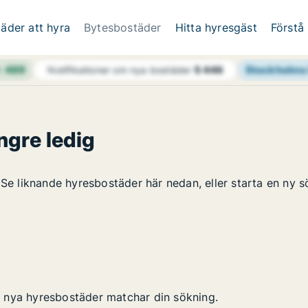
äder att hyra
Bytesbostäder
Hitta hyresgäst
Förstå
h
489
Stockholms 
Notifikationer om nya bostäder
5 446
ngre ledig
 Se liknande hyresbostäder här nedan, eller starta en ny s
 nya hyresbostäder matchar din sökning.