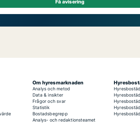
Om hyresmarknaden
Hyresbostä
Analys och metod
Hyresbostäd
Data & insikter
Hyresbostäd
Frågor och svar
Hyresbostä
Statistik
Hyresbostäd
 värde
Bostadsbegrepp
Hyresbostäd
Analys- och redaktionsteamet