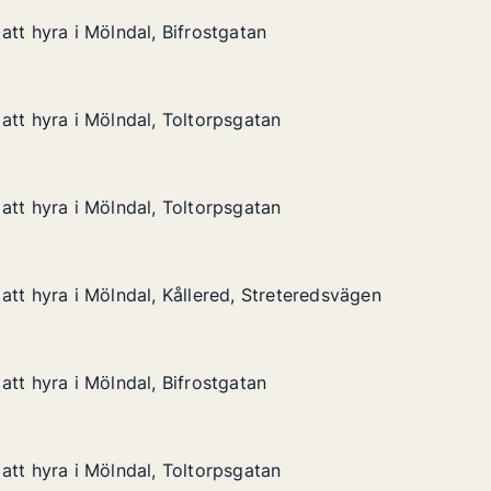
att hyra i Mölndal, Bifrostgatan
att hyra i Mölndal, Bifrostgatan
Mölndal, Bifrostgatan
an
att hyra i Mölndal, Toltorpsgatan
att hyra i Mölndal, Toltorpsgatan
 Mölndal, Toltorpsgatan
gatan
att hyra i Mölndal, Toltorpsgatan
att hyra i Mölndal, Toltorpsgatan
 Mölndal, Toltorpsgatan
gatan
att hyra i Mölndal, Kållered, Streteredsvägen
att hyra i Mölndal, Kållered, Streteredsvägen
 Mölndal, Kållered, Streteredsvägen
 Streteredsvägen
att hyra i Mölndal, Bifrostgatan
att hyra i Mölndal, Bifrostgatan
Mölndal, Bifrostgatan
an
att hyra i Mölndal, Toltorpsgatan
att hyra i Mölndal, Toltorpsgatan
 Mölndal, Toltorpsgatan
atan