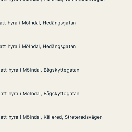
 Mölndal, Kållered, Våmmedalsvägen
, Våmmedalsvägen
att hyra i Mölndal, Hedängsgatan
att hyra i Mölndal, Hedängsgatan
 Mölndal, Hedängsgatan
gatan
att hyra i Mölndal, Hedängsgatan
att hyra i Mölndal, Hedängsgatan
 Mölndal, Hedängsgatan
gatan
att hyra i Mölndal, Bågskyttegatan
att hyra i Mölndal, Bågskyttegatan
 Mölndal, Bågskyttegatan
egatan
att hyra i Mölndal, Bågskyttegatan
att hyra i Mölndal, Bågskyttegatan
 Mölndal, Bågskyttegatan
egatan
att hyra i Mölndal, Kållered, Streteredsvägen
att hyra i Mölndal, Kållered, Streteredsvägen
 Mölndal, Kållered, Streteredsvägen
 Streteredsvägen