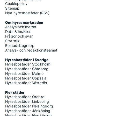
Cookiepolicy
Sitemap
Nya hyresbostäder (RSS)
Om hyresmarknaden
Analys och metod
Data & insikter
Frågor och svar
Statistik
Bostadsbegrepp
Analys- och redaktionsteamet
Hyresbostäder i Sverige
Hyresbostäder Stockholm
Hyresbostäder Göteborg
Hyresbostäder Malmö
Hyresbostäder Uppsala
Hyresbostäder Västerås
Fler städer
Hyresbostäder Örebro
Hyresbostäder Linköping
Hyresbostäder Helsingborg
Hyresbostäder Jönköping
Hyresbostäder Norrköping