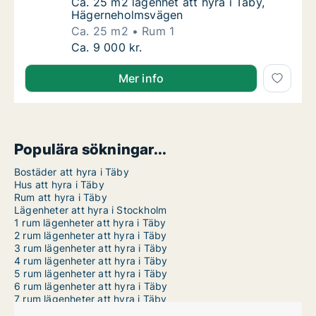
Ca. 25 m2 lägenhet att hyra i Täby, Häger
Ca. 25 m2 lägenhet att hyra i Täby,
Hägerneholmsvägen
Ca. 25 m2
Rum 1
Ca. 25 m2 lägenhet att hyra i Täby, Hägern
Ca. 9 000 kr.
Mer info
Populära sökningar...
Bostäder att hyra i Täby
Hus att hyra i Täby
Rum att hyra i Täby
Lägenheter att hyra i Stockholm
1 rum lägenheter att hyra i Täby
2 rum lägenheter att hyra i Täby
3 rum lägenheter att hyra i Täby
4 rum lägenheter att hyra i Täby
5 rum lägenheter att hyra i Täby
6 rum lägenheter att hyra i Täby
7 rum lägenheter att hyra i Täby