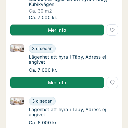
Kubikvägen
Ca. 30 m2
Ca. 30 m2 lägenhet att hyra i Täby, Kubikvä
Ca. 7 000 kr.
Mer info
Lägenhet att hyra i Täby, Adress ej angivet
Lägenhet att hyra i Täby, Adress ej angivet
3 d sedan
Lägenhet att hyra i Täby, Adress ej angivet
Lägenhet att hyra i Täby, Adress ej
angivet
Lägenhet att hyra i Täby, Adress ej angivet
Ca. 7 000 kr.
Mer info
Lägenhet att hyra i Täby, Adress ej angivet
Lägenhet att hyra i Täby, Adress ej angivet
3 d sedan
Lägenhet att hyra i Täby, Adress ej angivet
Lägenhet att hyra i Täby, Adress ej
angivet
Lägenhet att hyra i Täby, Adress ej angivet
Ca. 6 000 kr.