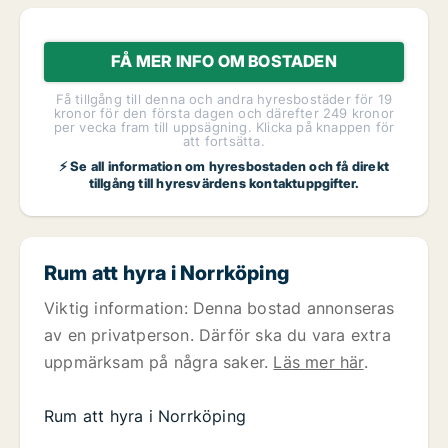
FÅ MER INFO OM BOSTADEN
Få tillgång till denna och andra hyresbostäder för 19
kronor för den första dagen och därefter 249 kronor
per vecka fram till uppsägning. Klicka på knappen för
att fortsätta.
⚡ Se all information om hyresbostaden och få direkt
tillgång till hyresvärdens kontaktuppgifter.
Rum att hyra i Norrköping
Viktig information: Denna bostad annonseras
av en privatperson. Därför ska du vara extra
uppmärksam på några saker.
Läs mer här
.
Rum att hyra i Norrköping