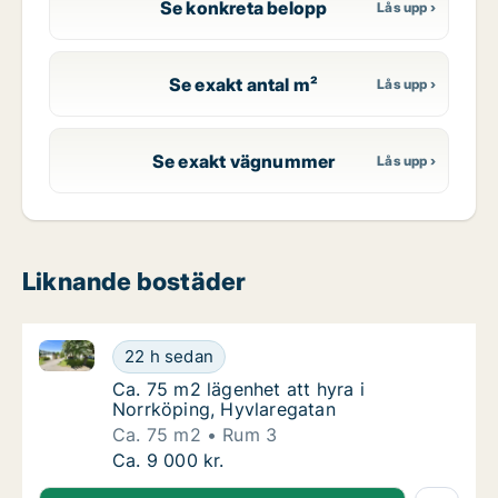
Se konkreta belopp
Se exakt antal m²
Se exakt vägnummer
Liknande bostäder
Ca. 75 m2 lägenhet att hyra i Norrköping, Hyvlarega
Ca. 75 m2 lägenhet att hyra i Norrköping, H
22 h sedan
Ca. 75 m2 lägenhet att hyra i Norrköping, H
Ca. 75 m2 lägenhet att hyra i
Norrköping, Hyvlaregatan
Ca. 75 m2
Rum 3
Ca. 75 m2 lägenhet att hyra i Norrköping, H
Ca. 9 000 kr.