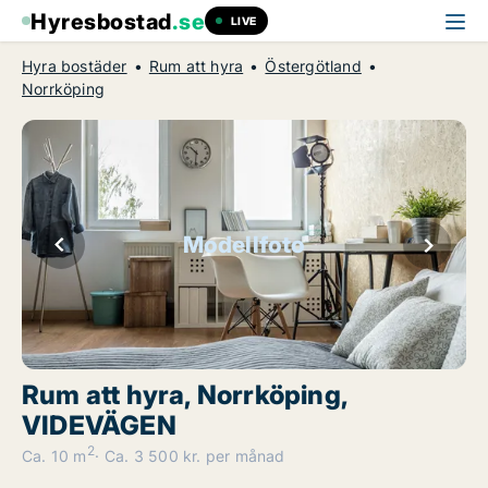
Hyresbostad
.se
LIVE
Hyra bostäder
Rum att hyra
Östergötland
Norrköping
Modellfoto
Rum att hyra, Norrköping,
VIDEVÄGEN
2
Ca. 10 m
Ca. 3 500 kr. per månad