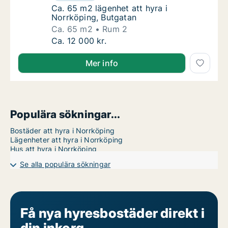
Ca. 65 m2 lägenhet att hyra i Norrköping, B
Ca. 65 m2 lägenhet att hyra i
Norrköping, Butgatan
Ca. 65 m2
Rum 2
Ca. 65 m2 lägenhet att hyra i Norrköping, B
Ca. 12 000 kr.
Mer info
Populära sökningar...
Bostäder att hyra i Norrköping
Lägenheter att hyra i Norrköping
Hus att hyra i Norrköping
Se alla populära sökningar
Få nya hyresbostäder direkt i
din inkorg