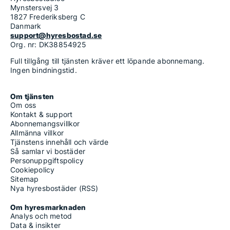
Mynstersvej 3
1827 Frederiksberg C
Danmark
support@hyresbostad.se
Org. nr: DK38854925
Full tillgång till tjänsten kräver ett löpande abonnemang.
Ingen bindningstid.
Om tjänsten
Om oss
Kontakt & support
Abonnemangsvillkor
Allmänna villkor
Tjänstens innehåll och värde
Så samlar vi bostäder
Personuppgiftspolicy
Cookiepolicy
Sitemap
Nya hyresbostäder (RSS)
Om hyresmarknaden
Analys och metod
Data & insikter