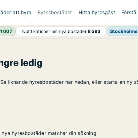
äder att hyra
Bytesbostäder
Hitta hyresgäst
Förstå
h
1 007
Stockholms 
Notifikationer om nya bostäder
8 593
ngre ledig
 Se liknande hyresbostäder här nedan, eller starta en ny s
 nya hyresbostäder matchar din sökning.