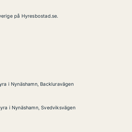
verige på Hyresbostad.se.
hyra i Nynäshamn, Backluravägen
hyra i Nynäshamn, Backluravägen
äshamn, Backluravägen
en
hyra i Nynäshamn, Svedviksvägen
hyra i Nynäshamn, Svedviksvägen
äshamn, Svedviksvägen
gen