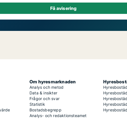
Om hyresmarknaden
Hyresbostä
Analys och metod
Hyresbostäd
Data & insikter
Hyresbostäd
Frågor och svar
Hyresbostä
Statistik
Hyresbostäd
 värde
Bostadsbegrepp
Hyresbostäd
Analys- och redaktionsteamet