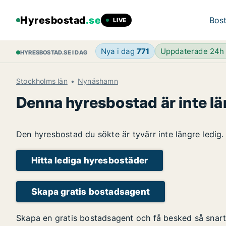
Hyresbostad
.se
Bost
LIVE
Nya i dag
771
Uppdaterade 24
HYRESBOSTAD.SE I DAG
Stockholms län
Nynäshamn
Denna hyresbostad är inte lä
Den hyresbostad du sökte är tyvärr inte längre ledig.
Hitta lediga hyresbostäder
Skapa gratis bostadsagent
Skapa en gratis bostadsagent och få besked så snart