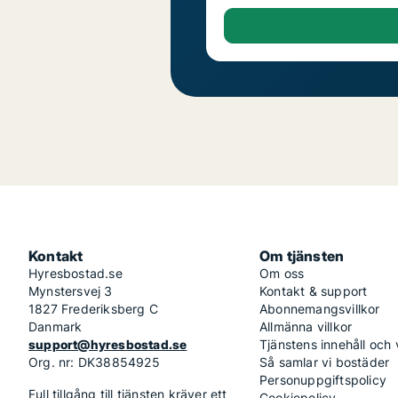
Kontakt
Om tjänsten
Hyresbostad.se
Om oss
Mynstersvej 3
Kontakt & support
1827 Frederiksberg C
Abonnemangsvillkor
Danmark
Allmänna villkor
support@hyresbostad.se
Tjänstens innehåll och
Org. nr: DK38854925
Så samlar vi bostäder
Personuppgiftspolicy
Full tillgång till tjänsten kräver ett
Cookiepolicy