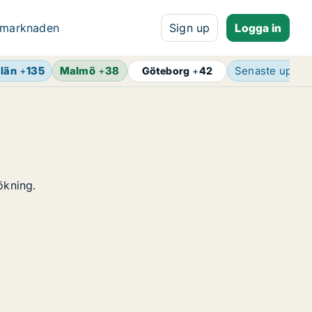
 marknaden
Sign up
Logga in
län
+
135
Malmö
+
38
Senaste uppda
Göteborg
+
42
ökning.