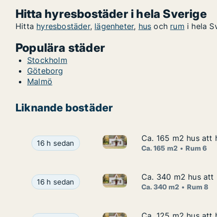
Hitta hyresbostäder i hela Sverige
Hitta
hyresbostäder
,
lägenheter
,
hus
och
rum
i hela S
Populära städer
Stockholm
Göteborg
Malmö
Liknande bostäder
Ca. 165 m2 hus att 
Ca. 165 m2 hus att 
Ca. 165 m2 hus att hyra i Dan
Ca. 165 m2 hus att hyra i Danderyd, Stocksund, A
16 h sedan
Ca. 165 m2
Rum 6
Ca. 340 m2 hus att 
Ca. 340 m2 hus att 
Ca. 340 m2 hus att hyra i Dan
Ca. 340 m2 hus att hyra i Danderyd, Enebyberg, 
16 h sedan
Ca. 340 m2
Rum 8
Ca. 125 m2 hus att 
Ca. 125 m2 hus att 