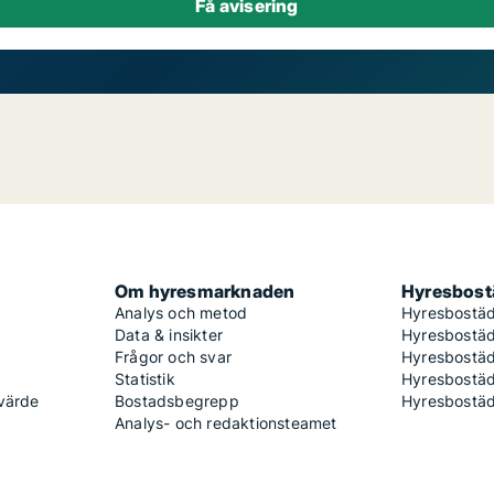
Om hyresmarknaden
Hyresbostä
Analys och metod
Hyresbostäd
Data & insikter
Hyresbostäd
Frågor och svar
Hyresbostä
Statistik
Hyresbostäd
 värde
Bostadsbegrepp
Hyresbostäd
Analys- och redaktionsteamet