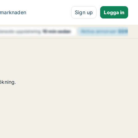
 marknaden
Sign up
Logga in
Aktiva annonser
32 656
enaste uppdatering
10 min sedan
ökning.