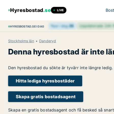
Hyresbostad
.se
Bost
LIVE
Nya i dag
26
Uppdaterade 24h
HYRESBOSTAD.SE I DAG
Stockholms län
Danderyd
Denna hyresbostad är inte lä
Den hyresbostad du sökte är tyvärr inte längre ledig.
Hitta lediga hyresbostäder
Skapa gratis bostadsagent
Skapa en gratis bostadsagent och få besked så snart