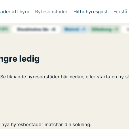
äder att hyra
Bytesbostäder
Hitta hyresgäst
Förstå
1 171
Malmö
+
1
Göteborg
+
1
Stockholms län
+
6
S
ngre ledig
 Se liknande hyresbostäder här nedan, eller starta en ny s
 nya hyresbostäder matchar din sökning.