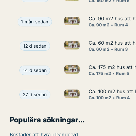
Ca. 150 m2
Rum 5
Ca. 90 m2 hus att h
Ca. 90 m2 hus att h
Ca. 90 m2 hus att hyra i Dand
Ca. 90 m2 hus att hyra i Danderyd, Stocksund, In
1 mån sedan
Ca. 90 m2
Rum 4
Ca. 60 m2 hus att h
Ca. 60 m2 hus att h
Ca. 60 m2 hus att hyra i Dand
Ca. 60 m2 hus att hyra i Danderyd, Djursholm, F
12 d sedan
Ca. 60 m2
Rum 3
Ca. 175 m2 hus att 
Ca. 175 m2 hus att 
Ca. 175 m2 hus att hyra i Dan
Ca. 175 m2 hus att hyra i Danderyd, Djursholm, A
14 d sedan
Ca. 175 m2
Rum 5
Ca. 100 m2 hus att 
Ca. 100 m2 hus att 
Ca. 100 m2 hus att hyra i Dan
Ca. 100 m2 hus att hyra i Danderyd, Skärviksväg
27 d sedan
Ca. 100 m2
Rum 4
Populära sökningar...
Bostäder att hyra i Danderyd