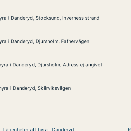
yra i Danderyd, Stocksund, Inverness strand
yra i Danderyd, Stocksund, Inverness strand
eryd, Stocksund, Inverness strand
verness strand
yra i Danderyd, Djursholm, Fafnervägen
yra i Danderyd, Djursholm, Fafnervägen
eryd, Djursholm, Fafnervägen
afnervägen
hyra i Danderyd, Djursholm, Adress ej angivet
hyra i Danderyd, Djursholm, Adress ej angivet
deryd, Djursholm, Adress ej angivet
dress ej angivet
hyra i Danderyd, Skärviksvägen
hyra i Danderyd, Skärviksvägen
deryd, Skärviksvägen
en
Lägenheter att hyra i Danderyd
R