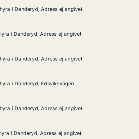
hyra i Danderyd, Adress ej angivet
hyra i Danderyd, Adress ej angivet
deryd, Adress ej angivet
ngivet
hyra i Danderyd, Adress ej angivet
hyra i Danderyd, Adress ej angivet
deryd, Adress ej angivet
ngivet
hyra i Danderyd, Adress ej angivet
hyra i Danderyd, Adress ej angivet
deryd, Adress ej angivet
ngivet
 hyra i Danderyd, Edsviksvägen
 hyra i Danderyd, Edsviksvägen
nderyd, Edsviksvägen
n
hyra i Danderyd, Adress ej angivet
hyra i Danderyd, Adress ej angivet
deryd, Adress ej angivet
ngivet
hyra i Danderyd, Adress ej angivet
hyra i Danderyd, Adress ej angivet
deryd, Adress ej angivet
ngivet