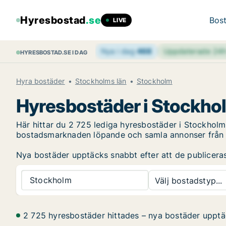
Hyresbostad
.se
Bost
LIVE
Nya i dag
468
Uppdaterade 24
HYRESBOSTAD.SE I DAG
Hyra bostäder
Stockholms län
Stockholm
Hyresbostäder i Stockho
Här hittar du 2 725 lediga hyresbostäder i Stockholm
bostadsmarknaden löpande och samla annonser från fl
Nya bostäder upptäcks snabbt efter att de publiceras, 
Stockholm
Välj bostadstyp...
2 725 hyresbostäder hittades – nya bostäder uppt