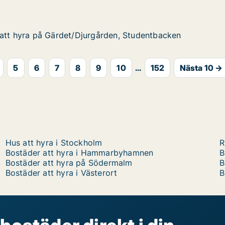
n, Studentbacken
att hyra på Gärdet/Djurgården, Studentbacken
att hyra på Gärdet/Djurgården, Studentbacken
på Gärdet/Djurgården, Studentbacken
, Studentbacken
5
6
7
8
9
10
...
152
Nästa 10 →
Hus att hyra i Stockholm
R
Bostäder att hyra i Hammarbyhamnen
B
Bostäder att hyra på Södermalm
B
Bostäder att hyra i Västerort
B