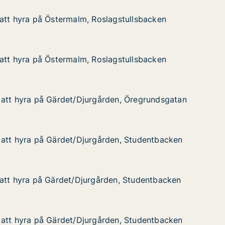
att hyra på Östermalm, Roslagstullsbacken
att hyra på Östermalm, Roslagstullsbacken
å Östermalm, Roslagstullsbacken
stullsbacken
att hyra på Östermalm, Roslagstullsbacken
att hyra på Östermalm, Roslagstullsbacken
å Östermalm, Roslagstullsbacken
stullsbacken
 att hyra på Gärdet/Djurgården, Öregrundsgatan
 att hyra på Gärdet/Djurgården, Öregrundsgatan
på Gärdet/Djurgården, Öregrundsgatan
n, Öregrundsgatan
 att hyra på Gärdet/Djurgården, Studentbacken
 att hyra på Gärdet/Djurgården, Studentbacken
på Gärdet/Djurgården, Studentbacken
n, Studentbacken
att hyra på Gärdet/Djurgården, Studentbacken
att hyra på Gärdet/Djurgården, Studentbacken
på Gärdet/Djurgården, Studentbacken
, Studentbacken
 att hyra på Gärdet/Djurgården, Studentbacken
 att hyra på Gärdet/Djurgården, Studentbacken
på Gärdet/Djurgården, Studentbacken