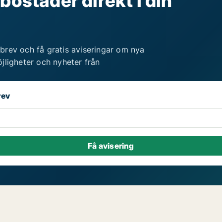
bostäder direkt i din
brev och få gratis aviseringar om nya
jligheter och nyheter från
rev