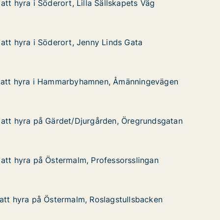
tt hyra i Söderort, Lilla Sällskapets Väg
tt hyra i Söderort, Lilla Sällskapets Väg
Söderort, Lilla Sällskapets Väg
skapets Väg
att hyra i Söderort, Jenny Linds Gata
att hyra i Söderort, Jenny Linds Gata
 Söderort, Jenny Linds Gata
ds Gata
 att hyra i Hammarbyhamnen, Åmänningevägen
 att hyra i Hammarbyhamnen, Åmänningevägen
 i Hammarbyhamnen, Åmänningevägen
 Åmänningevägen
 att hyra på Gärdet/Djurgården, Öregrundsgatan
 att hyra på Gärdet/Djurgården, Öregrundsgatan
på Gärdet/Djurgården, Öregrundsgatan
n, Öregrundsgatan
att hyra på Östermalm, Professorsslingan
att hyra på Östermalm, Professorsslingan
å Östermalm, Professorsslingan
sorsslingan
att hyra på Östermalm, Roslagstullsbacken
att hyra på Östermalm, Roslagstullsbacken
å Östermalm, Roslagstullsbacken
stullsbacken