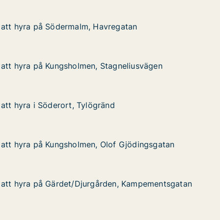
 att hyra på Södermalm, Havregatan
 att hyra på Södermalm, Havregatan
på Södermalm, Havregatan
gatan
 att hyra på Kungsholmen, Stagneliusvägen
 att hyra på Kungsholmen, Stagneliusvägen
på Kungsholmen, Stagneliusvägen
gneliusvägen
att hyra i Söderort, Tylögränd
att hyra i Söderort, Tylögränd
 Söderort, Tylögränd
 att hyra på Kungsholmen, Olof Gjödingsgatan
 att hyra på Kungsholmen, Olof Gjödingsgatan
på Kungsholmen, Olof Gjödingsgatan
f Gjödingsgatan
 att hyra på Gärdet/Djurgården, Kampementsgatan
 att hyra på Gärdet/Djurgården, Kampementsgatan
på Gärdet/Djurgården, Kampementsgatan
en, Kampementsgatan