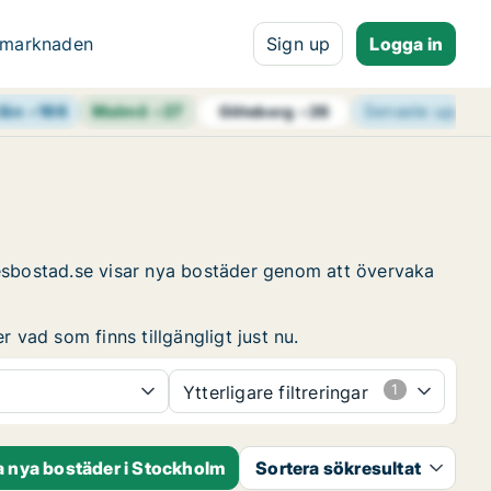
 marknaden
Sign up
Logga in
län
+
166
Malmö
+
27
Senaste uppdat
Göteborg
+
26
resbostad.se visar nya bostäder genom att övervaka
 vad som finns tillgängligt just nu.
Ytterligare filtreringar
 nya bostäder i Stockholm
Sortera sökresultat