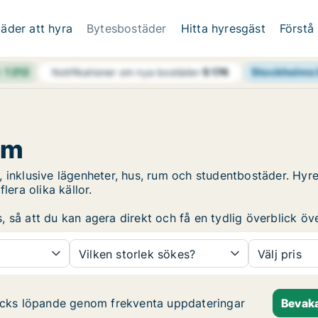
äder att hyra
Bytesbostäder
Hitta hyresgäst
Förstå
h
1 212
Stockholms 
Notifikationer om nya bostäder
5 174
lm
, inklusive lägenheter, hus, rum och studentbostäder. Hy
era olika källor.
så att du kan agera direkt och få en tydlig överblick över
Vilken storlek sökes?
Välj pris
äcks löpande genom frekventa uppdateringar
Bevaka