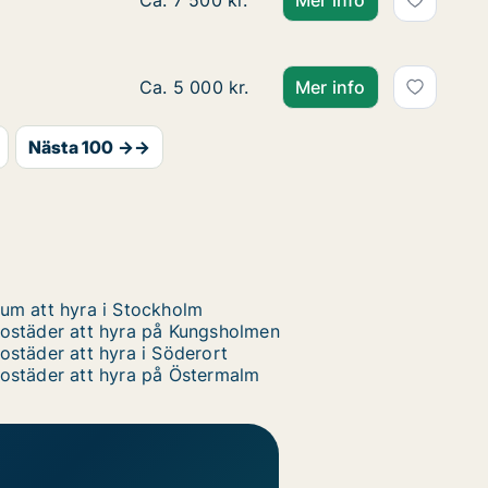
Ca. 40 m2 lägenhet att hyra på Gärdet/
Ca. 7 500 kr.
Mer info
Ca. 15 m2 lägenhet att hyra på Gärdet/D
Ca. 5 000 kr.
Mer info
Nästa 100 →→
um att hyra i Stockholm
ostäder att hyra på Kungsholmen
ostäder att hyra i Söderort
ostäder att hyra på Östermalm