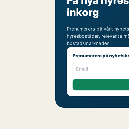
Få nya hyres
inkorg
Prenumerera på vårt nyhets
hyresbostäder, relevanta mö
bostadsmarknaden.
Prenumerera på nyhetsb
Email