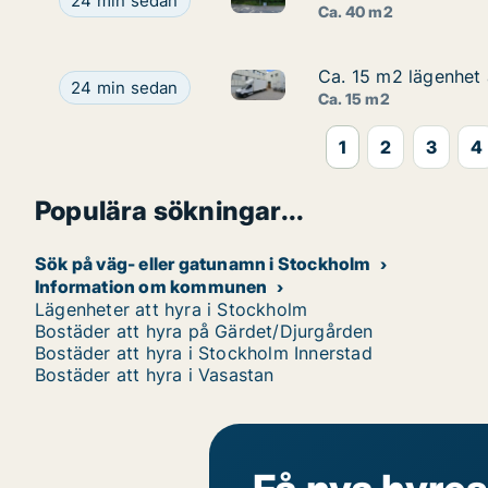
Ca. 40 m2 lägenhet att hyra på Gärdet/Djurgårde
24 min sedan
Ca. 40 m2
Ca. 15 m2 lägenhet 
Ca. 15 m2 lägenhet 
Ca. 15 m2 lägenhet att hyra 
Ca. 15 m2 lägenhet att hyra på Gärdet/Djurgården
24 min sedan
Ca. 15 m2
1
2
3
4
Populära sökningar...
Sök på väg- eller gatunamn i Stockholm
Information om kommunen
Lägenheter att hyra i Stockholm
Bostäder att hyra på Gärdet/Djurgården
Bostäder att hyra i Stockholm Innerstad
Bostäder att hyra i Vasastan