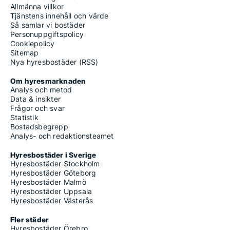
Allmänna villkor
Tjänstens innehåll och värde
Så samlar vi bostäder
Personuppgiftspolicy
Cookiepolicy
Sitemap
Nya hyresbostäder (RSS)
Om hyresmarknaden
Analys och metod
Data & insikter
Frågor och svar
Statistik
Bostadsbegrepp
Analys- och redaktionsteamet
Hyresbostäder i Sverige
Hyresbostäder Stockholm
Hyresbostäder Göteborg
Hyresbostäder Malmö
Hyresbostäder Uppsala
Hyresbostäder Västerås
Fler städer
Hyresbostäder Örebro