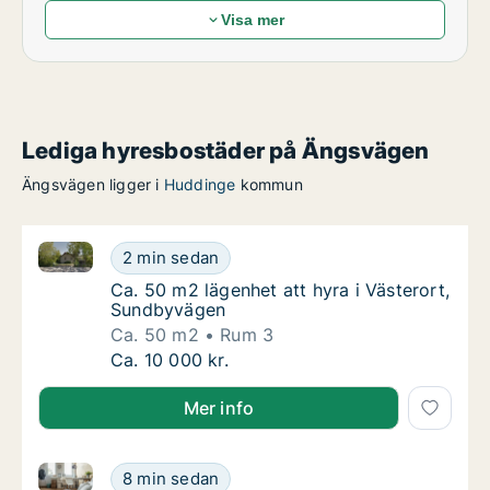
Visa mer
Lediga hyresbostäder på Ängsvägen
Ängsvägen ligger i
Huddinge
kommun
Ca. 50 m2 lägenhet att hyra i Västerort, Sundbyväge
Ca. 50 m2 lägenhet att hyra i Västerort, S
2 min sedan
Ca. 50 m2 lägenhet att hyra i Västerort, S
Ca. 50 m2 lägenhet att hyra i Västerort,
Sundbyvägen
Ca. 50 m2
Rum 3
Ca. 50 m2 lägenhet att hyra i Västerort, S
Ca. 10 000 kr.
Mer info
Ca. 10 m2 rum att hyra i Västerort, Bergengatan
Ca. 10 m2 rum att hyra i Västerort, Bergeng
8 min sedan