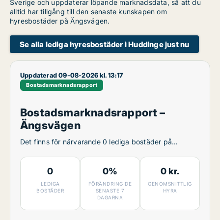
Sverige och uppdaterar löpande marknadsdata, så att du
alltid har tillgång till den senaste kunskapen om
hyresbostäder på Ängsvägen.
Se alla lediga hyresbostäder i Huddinge just nu
Uppdaterad 09-08-2026 kl. 13:17
Bostadsmarknadsrapport
Bostadsmarknadsrapport –
Ängsvägen
Det finns för närvarande 0 lediga bostäder på
Ängsvägen.
0
0%
0 kr.
LEDIGA
FÖRÄNDRING DE
GENOMSNITTLIG
BOSTÄDER
SENASTE 7
HYRA
DAGARNA