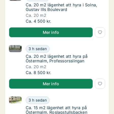
Ca. 20 m2 lägenhet att hyra i Solna, Gustav 
Ca. 20 m2 lägenhet att hyra i Solna,
Gustav IIIs Boulevard
Ca. 20 m2
Ca. 20 m2 lägenhet att hyra i Solna, Gustav 
Ca. 4 500 kr.
Mer info
Ca. 20 m2 lägenhet att hyra på Östermalm, Professo
Ca. 20 m2 lägenhet att hyra på Östermalm, 
3 h sedan
Ca. 20 m2 lägenhet att hyra på Östermalm, 
Ca. 20 m2 lägenhet att hyra på
Östermalm, Professorsslingan
Ca. 20 m2
Ca. 20 m2 lägenhet att hyra på Östermalm, 
Ca. 8 500 kr.
Mer info
Ca. 15 m2 lägenhet att hyra på Östermalm, Roslagst
Ca. 15 m2 lägenhet att hyra på Östermalm, 
3 h sedan
Ca. 15 m2 lägenhet att hyra på Östermalm, 
Ca. 15 m2 lägenhet att hyra på
Östermalm, Roslagstullsbacken