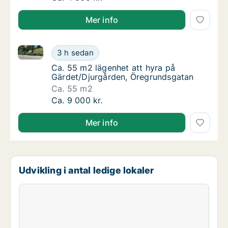
Mer info
Ca. 55 m2 lägenhet att hyra på Gärdet/Djurgården, 
Ca. 55 m2 lägenhet att hyra på Gärdet/Djur
3 h sedan
Ca. 55 m2 lägenhet att hyra på Gärdet/Dju
Ca. 55 m2 lägenhet att hyra på
Gärdet/Djurgården, Öregrundsgatan
Ca. 55 m2
Ca. 55 m2 lägenhet att hyra på Gärdet/Djur
Ca. 9 000 kr.
Mer info
Udvikling i antal ledige lokaler