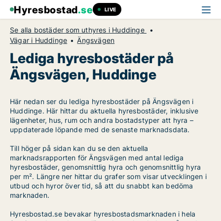
Hyresbostad
.se
LIVE
Se alla bostäder som uthyres i Huddinge
Vägar i Huddinge
Ängsvägen
Lediga hyresbostäder på
Ängsvägen, Huddinge
Här nedan ser du lediga hyresbostäder på Ängsvägen i
Huddinge. Här hittar du aktuella hyresbostäder, inklusive
lägenheter, hus, rum och andra bostadstyper att hyra –
uppdaterade löpande med de senaste marknadsdata.
Till höger på sidan kan du se den aktuella
marknadsrapporten för Ängsvägen med antal lediga
hyresbostäder, genomsnittlig hyra och genomsnittlig hyra
per m². Längre ner hittar du grafer som visar utvecklingen i
utbud och hyror över tid, så att du snabbt kan bedöma
marknaden.
Hyresbostad.se bevakar hyresbostadsmarknaden i hela