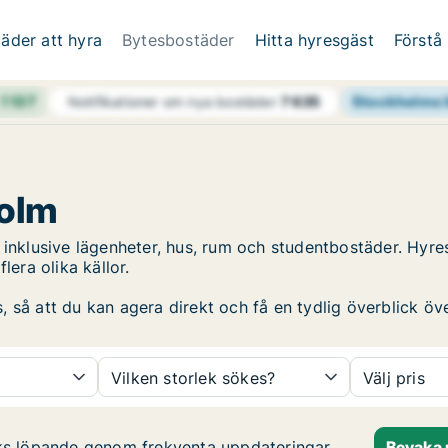
äder att hyra
Bytesbostäder
Hitta hyresgäst
Förstå
h
1 137
Stockholms 
Notifikationer om nya bostäder
7 635
holm
, inklusive lägenheter, hus, rum och studentbostäder. Hy
era olika källor.
så att du kan agera direkt och få en tydlig överblick över
Vilken storlek sökes?
Välj pris
ks löpande genom frekventa uppdateringar
Bevaka 