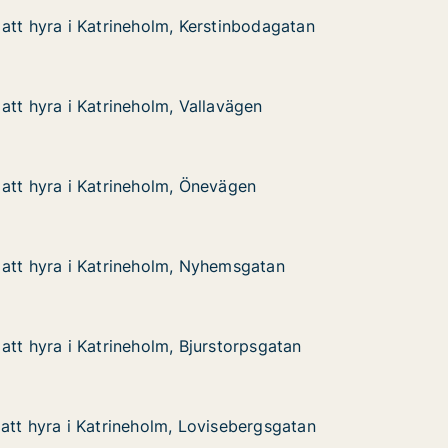
att hyra i Katrineholm, Kerstinbodagatan
att hyra i Katrineholm, Kerstinbodagatan
 Katrineholm, Kerstinbodagatan
inbodagatan
att hyra i Katrineholm, Vallavägen
att hyra i Katrineholm, Vallavägen
 Katrineholm, Vallavägen
vägen
att hyra i Katrineholm, Önevägen
att hyra i Katrineholm, Önevägen
 Katrineholm, Önevägen
ägen
att hyra i Katrineholm, Nyhemsgatan
att hyra i Katrineholm, Nyhemsgatan
i Katrineholm, Nyhemsgatan
msgatan
att hyra i Katrineholm, Bjurstorpsgatan
att hyra i Katrineholm, Bjurstorpsgatan
 Katrineholm, Bjurstorpsgatan
torpsgatan
att hyra i Katrineholm, Lovisebergsgatan
att hyra i Katrineholm, Lovisebergsgatan
 Katrineholm, Lovisebergsgatan
ebergsgatan