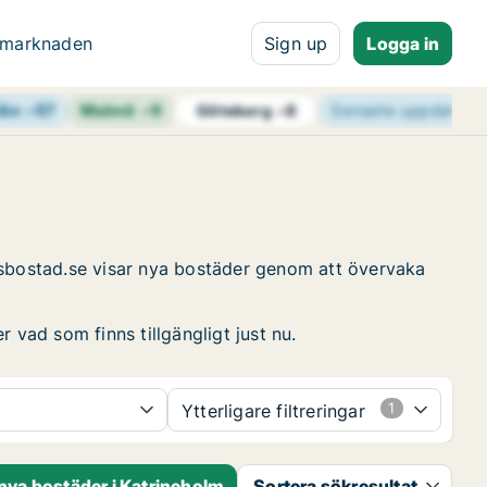
 marknaden
Sign up
Logga in
län
+
57
Malmö
+
9
Senaste uppdateri
Göteborg
+
8
resbostad.se visar nya bostäder genom att övervaka
 vad som finns tillgängligt just nu.
Ytterligare filtreringar
nya bostäder i Katrineholm
Sortera sökresultat