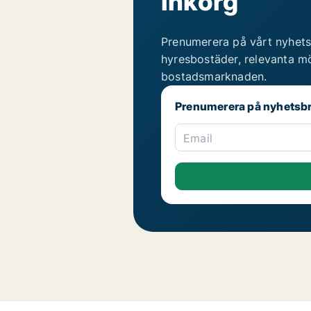
inkorg
Prenumerera på vårt nyhets
hyresbostäder, relevanta mö
bostadsmarknaden.
Prenumerera på nyhetsb
Email