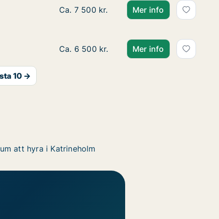
Ca. 60 m2 lägenhet att hyra i Katrinehol
Ca. 7 500 kr.
Mer info
Ca. 60 m2 lägenhet att hyra i Katrinehol
Ca. 6 500 kr.
Mer info
sta 10 →
um att hyra i Katrineholm