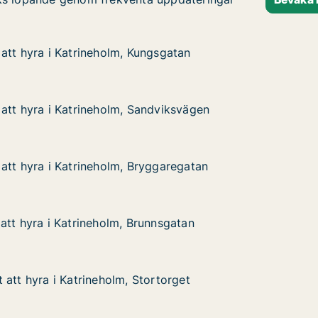
att hyra i Katrineholm, Kungsgatan
att hyra i Katrineholm, Kungsgatan
 Katrineholm, Kungsgatan
sgatan
att hyra i Katrineholm, Sandviksvägen
att hyra i Katrineholm, Sandviksvägen
 Katrineholm, Sandviksvägen
viksvägen
att hyra i Katrineholm, Bryggaregatan
att hyra i Katrineholm, Bryggaregatan
 Katrineholm, Bryggaregatan
garegatan
att hyra i Katrineholm, Brunnsgatan
att hyra i Katrineholm, Brunnsgatan
 Katrineholm, Brunnsgatan
sgatan
 att hyra i Katrineholm, Stortorget
 att hyra i Katrineholm, Stortorget
 Katrineholm, Stortorget
orget