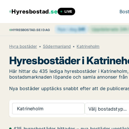
Hyresbostad
.se
Bost
LIVE
Nya i dag
241
Uppdaterade 24
HYRESBOSTAD.SE I DAG
Hyra bostäder
Södermanland
Katrineholm
Hyresbostäder i Katrine
Här hittar du 435 lediga hyresbostäder i Katrineholm
bostadsmarknaden löpande och samla annonser från fl
Nya bostäder upptäcks snabbt efter att de publiceras, 
Katrineholm
Välj bostadstyp...
435 hyresbostäder hittades – nya bostäder upptäc