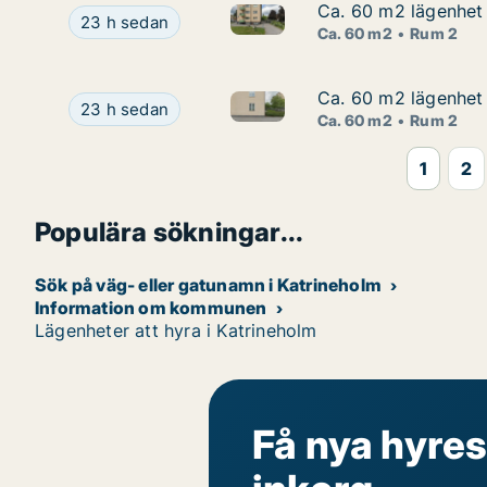
Ca. 60 m2 lägenhet 
Ca. 60 m2 lägenhet 
Ca. 60 m2 lägenhet att hyra i
Ca. 60 m2 lägenhet att hyra i Katrineholm, Lärov
23 h sedan
Ca. 60 m2
Rum 2
Ca. 60 m2 lägenhet 
Ca. 60 m2 lägenhet 
Ca. 60 m2 lägenhet att hyra i
Ca. 60 m2 lägenhet att hyra i Katrineholm, Lärov
23 h sedan
Ca. 60 m2
Rum 2
1
2
Populära sökningar...
Sök på väg- eller gatunamn i Katrineholm
Information om kommunen
Lägenheter att hyra i Katrineholm
Få nya hyres