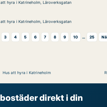
att hyra i Katrineholm, Läroverksgatan
att hyra i Katrineholm, Läroverksgatan
 Katrineholm, Läroverksgatan
erksgatan
att hyra i Katrineholm, Läroverksgatan
att hyra i Katrineholm, Läroverksgatan
 Katrineholm, Läroverksgatan
erksgatan
3
4
5
6
7
8
9
10
...
25
Nä
Hus att hyra i Katrineholm
R
bostäder direkt i din