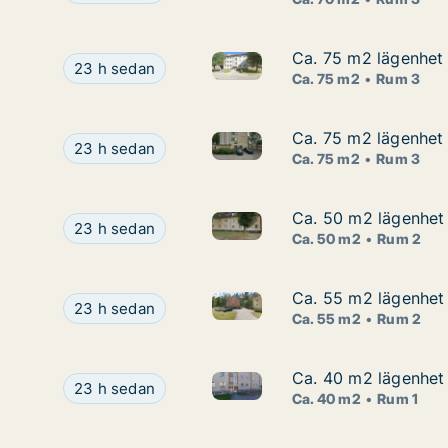
Ca. 75 m2 lägenhet 
Ca. 75 m2 lägenhet 
Ca. 75 m2 lägenhet att hyra i
Ca. 75 m2 lägenhet att hyra i Katrineholm, Valla
23 h sedan
Ca. 75 m2
Rum 3
Ca. 75 m2 lägenhet 
Ca. 75 m2 lägenhet 
Ca. 75 m2 lägenhet att hyra i
Ca. 75 m2 lägenhet att hyra i Katrineholm, Ving
23 h sedan
Ca. 75 m2
Rum 3
Ca. 50 m2 lägenhet 
Ca. 50 m2 lägenhet 
Ca. 50 m2 lägenhet att hyra i
Ca. 50 m2 lägenhet att hyra i Katrineholm, Kungs
23 h sedan
Ca. 50 m2
Rum 2
Ca. 55 m2 lägenhet 
Ca. 55 m2 lägenhet 
Ca. 55 m2 lägenhet att hyra i
Ca. 55 m2 lägenhet att hyra i Katrineholm, Åsgat
23 h sedan
Ca. 55 m2
Rum 2
Ca. 40 m2 lägenhet 
Ca. 40 m2 lägenhet 
Ca. 40 m2 lägenhet att hyra i
Ca. 40 m2 lägenhet att hyra i Katrineholm, Lövå
23 h sedan
Ca. 40 m2
Rum 1