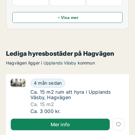
Visa mer
Lediga hyresbostäder på Hagvägen
Hagvägen ligger i
Upplands Väsby
kommun
Ca. 15 m2 rum att hyra i Upplands Väsby, Hagvägen
Ca. 15 m2 rum att hyra i Upplands Väsby, 
4 mån sedan
Ca. 15 m2 rum att hyra i Upplands Väsby, 
Ca. 15 m2 rum att hyra i Upplands
Väsby, Hagvägen
Ca. 15 m2
Ca. 15 m2 rum att hyra i Upplands Väsby, 
Ca. 3 000 kr.
Mer info