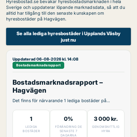
Hyresbostad.se bevakar hyresbostadsmarknaden i hela
Sverige och uppdaterar löpande marknadsdata, så att du
alltid har tillgång till den senaste kunskapen om
hyresbostäder på Hagvägen.
Se alla lediga hyresbostäder i Upplands Väsby
just nu
Uppdaterad 06-08-2026 kl. 14:08
Bostadsmarknadsrapport
Bostadsmarknadsrapport –
Hagvägen
Det finns för närvarande 1 lediga bostäder på
Hagvägen.
1
0%
3 000 kr.
LEDIGA
FÖRÄNDRING DE
GENOMSNITTLIG
BOSTÄDER
SENASTE 7
HYRA
DAGARNA