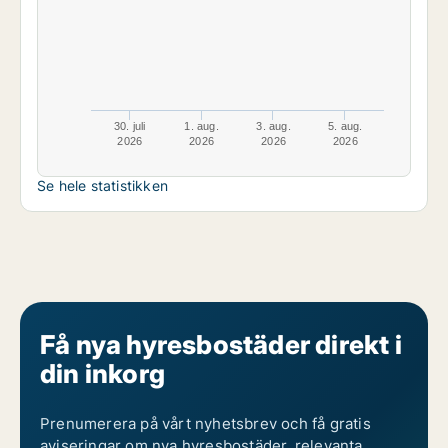
30. juli
1. aug.
3. aug.
5. aug.
2026
2026
2026
2026
Se hele statistikken
Få nya hyresbostäder direkt i
din inkorg
Prenumerera på vårt nyhetsbrev och få gratis
aviseringar om nya hyresbostäder, relevanta