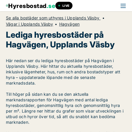
Hyresbostad
.se
LIVE
Se alla bostäder som uthyres i Upplands Väsby
Vägar i Upplands Väsby
Hagvägen
Lediga hyresbostäder på
Hagvägen, Upplands Väsby
Här nedan ser du lediga hyresbostäder på Hagvägen i
Upplands Väsby. Här hittar du aktuella hyresbostäder,
inklusive lägenheter, hus, rum och andra bostadstyper att
hyra – uppdaterade löpande med de senaste
marknadsdata.
Till höger på sidan kan du se den aktuella
marknadsrapporten för Hagvägen med antal lediga
hyresbostäder, genomsnittlig hyra och genomsnittlig hyra
per m². Längre ner hittar du grafer som visar utvecklingen i
utbud och hyror över tid, så att du snabbt kan bedöma
marknaden.