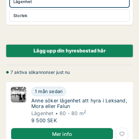
Lägenhet
Storlek
Lägg upp din hyresbostad här
7 aktiva sökannonser just nu
Anne söker lägenhet att hyra i Leksand, Mora
1 mån sedan
Anne söker lägenhet att hyra i Leksand, Mora
Anne söker lägenhet att hyra i Leksand,
Mora eller Falun
2
Lägenhet
60 - 80 m
Anne söker lägenhet att hyra i Leksand, Mora
9 500 SEK
Anne söker lägenhet att hyra i Leksand, Mora eller F
Mer info