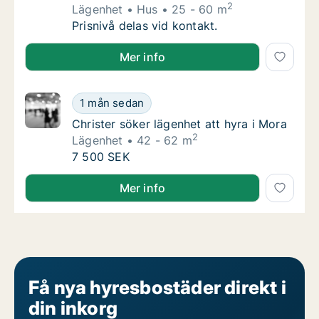
2
Lägenhet
Hus
25 - 60 m
Jag söker lägenhet eller hus att hyra i Mora
Prisnivå delas vid kontakt.
Jag söker lägenhet eller hus att hyra i Mora
Mer info
Christer söker lägenhet att hyra i Mora
1 mån sedan
Christer söker lägenhet att hyra i Mora
Christer söker lägenhet att hyra i Mora
2
Lägenhet
42 - 62 m
Christer söker lägenhet att hyra i Mora
7 500 SEK
Christer söker lägenhet att hyra i Mora
Mer info
Få nya hyresbostäder direkt i
din inkorg