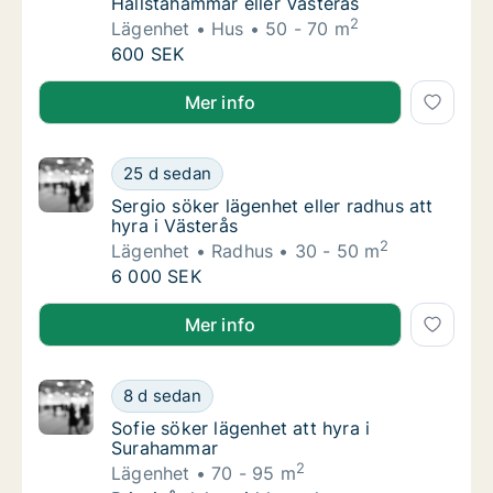
Hallstahammar eller Västerås
2
Lägenhet
Hus
50 - 70 m
Maria söker lägenhet eller hus att hyra i Hal
600 SEK
Maria söker lägenhet eller hus att hyra i Hallstahamm
Mer info
Sergio söker lägenhet eller radhus att hyra i
25 d sedan
Sergio söker lägenhet eller radhus att hyra i
Sergio söker lägenhet eller radhus att
hyra i Västerås
2
Lägenhet
Radhus
30 - 50 m
Sergio söker lägenhet eller radhus att hyra i
6 000 SEK
Sergio söker lägenhet eller radhus att hyra i Västerås
Mer info
Sofie söker lägenhet att hyra i Surahammar
8 d sedan
Sofie söker lägenhet att hyra i Surahammar
Sofie söker lägenhet att hyra i
Surahammar
2
Lägenhet
70 - 95 m