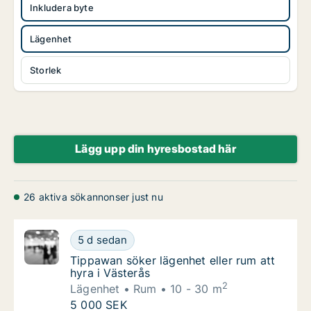
Inkludera byte
Lägenhet
Storlek
Lägg upp din hyresbostad här
26 aktiva sökannonser just nu
Tippawan söker lägenhet eller rum att hyra i
5 d sedan
Tippawan söker lägenhet eller rum att hyra i
Tippawan söker lägenhet eller rum att
hyra i Västerås
2
Lägenhet
Rum
10 - 30 m
Tippawan söker lägenhet eller rum att hyra i
5 000 SEK