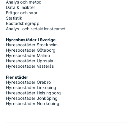
Analys och metod
Data & insikter
Frågor och svar
Statistik
Bostadsbegrepp
Analys- och redaktionsteamet
Hyresbostäder i Sverige
Hyresbostäder Stockholm
Hyresbostäder Göteborg
Hyresbostäder Malmö
Hyresbostäder Uppsala
Hyresbostäder Västerås
Fler städer
Hyresbostäder Örebro
Hyresbostäder Linköping
Hyresbostäder Helsingborg
Hyresbostäder Jönköping
Hyresbostäder Norrköping