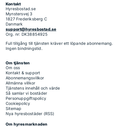
Kontakt
Hyresbostad.se
Mynstersvej 3
1827 Frederiksberg C
Danmark
support@hyresbostad.se
Org. nr: DK38854925
Full tillgång till tjänsten kräver ett löpande abonnemang.
Ingen bindningstid.
Om tjänsten
Om oss
Kontakt & support
Abonnemangsvillkor
Allmänna villkor
Tjänstens innehåll och värde
Så samlar vi bostäder
Personuppgiftspolicy
Cookiepolicy
Sitemap
Nya hyresbostäder (RSS)
Om hyresmarknaden