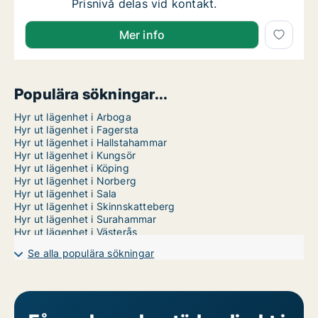
Sofie söker lägenhet att hyra i Surahammar
Prisnivå delas vid kontakt.
Sofie söker lägenhet att hyra i Surahammar
Mer info
Populära sökningar...
Hyr ut lägenhet i Arboga
Hyr ut lägenhet i Fagersta
Hyr ut lägenhet i Hallstahammar
Hyr ut lägenhet i Kungsör
Hyr ut lägenhet i Köping
Hyr ut lägenhet i Norberg
Hyr ut lägenhet i Sala
Hyr ut lägenhet i Skinnskatteberg
Hyr ut lägenhet i Surahammar
Hyr ut lägenhet i Västerås
Se alla populära sökningar