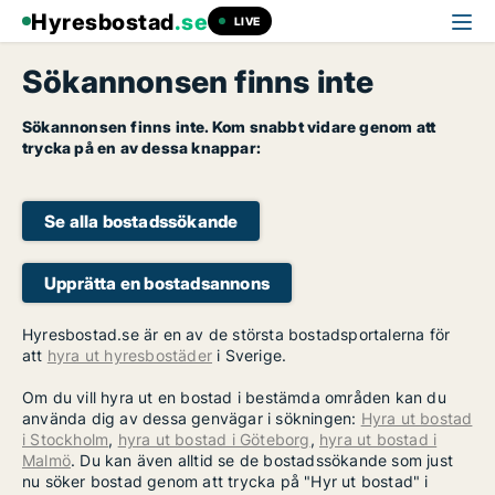
Hyresbostad
.se
LIVE
Sökannonsen finns inte
Sökannonsen finns inte. Kom snabbt vidare genom att
trycka på en av dessa knappar:
Se alla bostadssökande
Upprätta en bostadsannons
Hyresbostad.se är en av de största bostadsportalerna för
att
hyra ut hyresbostäder
i Sverige.
Om du vill hyra ut en bostad i bestämda områden kan du
använda dig av dessa genvägar i sökningen:
Hyra ut bostad
i Stockholm
,
hyra ut bostad i Göteborg
,
hyra ut bostad i
Malmö
. Du kan även alltid se de bostadssökande som just
nu söker bostad genom att trycka på "Hyr ut bostad" i