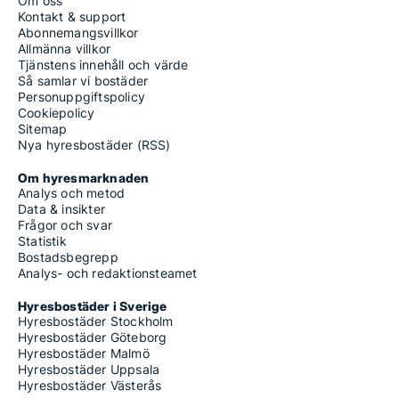
Om oss
Kontakt & support
Abonnemangsvillkor
Allmänna villkor
Tjänstens innehåll och värde
Så samlar vi bostäder
Personuppgiftspolicy
Cookiepolicy
Sitemap
Nya hyresbostäder (RSS)
Om hyresmarknaden
Analys och metod
Data & insikter
Frågor och svar
Statistik
Bostadsbegrepp
Analys- och redaktionsteamet
Hyresbostäder i Sverige
Hyresbostäder Stockholm
Hyresbostäder Göteborg
Hyresbostäder Malmö
Hyresbostäder Uppsala
Hyresbostäder Västerås