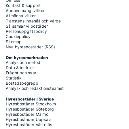
Om oss
Kontakt & support
Abonnemangsvillkor
Allmänna villkor
Tjänstens innehåll och värde
Så samlar vi bostäder
Personuppgiftspolicy
Cookiepolicy
Sitemap
Nya hyresbostäder (RSS)
Om hyresmarknaden
Analys och metod
Data & insikter
Frågor och svar
Statistik
Bostadsbegrepp
Analys- och redaktionsteamet
Hyresbostäder i Sverige
Hyresbostäder Stockholm
Hyresbostäder Göteborg
Hyresbostäder Malmö
Hyresbostäder Uppsala
Hyresbostäder Västerås