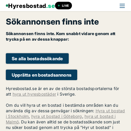
Hyresbostad
.se
LIVE
Sökannonsen finns inte
Sökannonsen finns inte. Kom snabbt vidare genom att
trycka på en av dessa knappar:
Se alla bostadssökande
Upprätta en bostadsannons
Hyresbostad.se är en av de största bostadsportalerna för
att
hyra ut hyresbostäder
i Sverige.
Om du vill hyra ut en bostad i bestämda områden kan du
använda dig av dessa genvägar i sökningen:
Hyra ut bostad
i Stockholm
,
hyra ut bostad i Göteborg
,
hyra ut bostad i
Malmö
. Du kan även alltid se de bostadssökande som just
nu söker bostad genom att trycka på "Hyr ut bostad" i