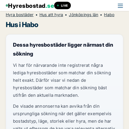
Hyresbostad
.se
LIVE
Hyra bostäder
Hus att hyra
Jönköpings län
Habo
Hus i Habo
Dessa hyresbostäder ligger närmast din
sökning
Vi har för närvarande inte registrerat några
lediga hyresbostäder som matchar din sökning
helt exakt. Därför visar vi nedan de
hyresbostäder som matchar din sökning bäst
utifrån den aktuella marknaden.
De visade annonserna kan avvika från din
ursprungliga sökning när det gäller exempelvis
bostadstyp, läge, storlek eller hyra, men de har
valts ut eftersom de kan vara relevanta alternativ