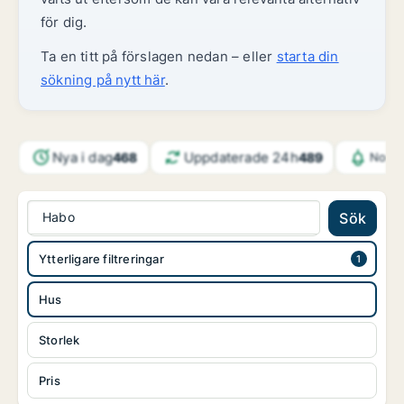
för dig.
Ta en titt på förslagen nedan – eller
starta din
sökning på nytt här
.
Nya i dag
Uppdaterade 24h
468
489
Notif
Habo
Sök
Ytterligare filtreringar
Hus
Storlek
Pris