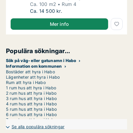
Ca. 100 m2
Rum 4
Ca. 100 m2 lägenhet att hyra i Värnamo, E
Ca. 14 500 kr.
Mer info
Populära sökningar...
Sök på väg- eller gatunamn i Habo
Information om kommunen
Bostäder att hyra i Habo
Lägenheter att hyra i Habo
Rum att hyra i Habo
1 rum hus att hyra i Habo
2 rum hus att hyra i Habo
3 rum hus att hyra i Habo
4 rum hus att hyra i Habo
5 rum hus att hyra i Habo
6 rum hus att hyra i Habo
7 rum hus att hyra i Habo
Se alla populära sökningar