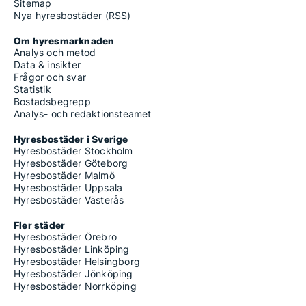
Sitemap
Nya hyresbostäder (RSS)
Om hyresmarknaden
Analys och metod
Data & insikter
Frågor och svar
Statistik
Bostadsbegrepp
Analys- och redaktionsteamet
Hyresbostäder i Sverige
Hyresbostäder Stockholm
Hyresbostäder Göteborg
Hyresbostäder Malmö
Hyresbostäder Uppsala
Hyresbostäder Västerås
Fler städer
Hyresbostäder Örebro
Hyresbostäder Linköping
Hyresbostäder Helsingborg
Hyresbostäder Jönköping
Hyresbostäder Norrköping