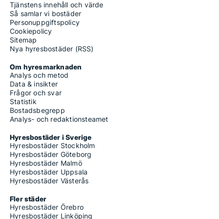
Tjänstens innehåll och värde
Så samlar vi bostäder
Personuppgiftspolicy
Cookiepolicy
Sitemap
Nya hyresbostäder (RSS)
Om hyresmarknaden
Analys och metod
Data & insikter
Frågor och svar
Statistik
Bostadsbegrepp
Analys- och redaktionsteamet
Hyresbostäder i Sverige
Hyresbostäder Stockholm
Hyresbostäder Göteborg
Hyresbostäder Malmö
Hyresbostäder Uppsala
Hyresbostäder Västerås
Fler städer
Hyresbostäder Örebro
Hyresbostäder Linköping