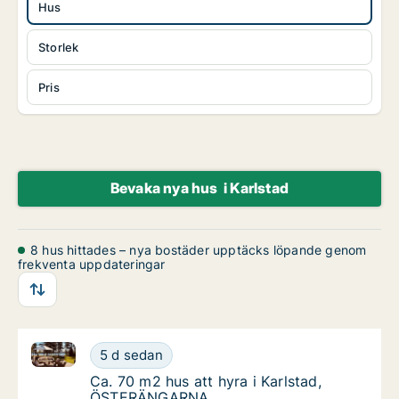
Hus
Storlek
Pris
Bevaka nya hus i Karlstad
8 hus hittades – nya bostäder upptäcks löpande genom
frekventa uppdateringar
Ca. 70 m2 hus att hyra i Karlstad, ÖSTERÄNGARNA
Ca. 70 m2 hus att hyra i Karlstad, ÖSTER
5 d sedan
Ca. 70 m2 hus att hyra i Karlstad, ÖSTER
Ca. 70 m2 hus att hyra i Karlstad,
ÖSTERÄNGARNA