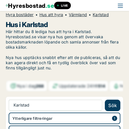
Hyresbostad
.se
LIVE
Hyra bostäder
Hus att hyra
Värmland
Karlstad
Hus i Karlstad
Här hittar du 8 lediga hus att hyra i Karlstad.
Hyresbostad.se visar nya hus genom att övervaka
bostadsmarknaden löpande och samla annonser från flera
olika källor.
Nya hus upptäcks snabbt efter att de publiceras, så att du
kan agera direkt och få en tydlig överblick över vad som
finns tillgängligt just nu.
Nya i dag
Uppdaterade 24h
268
1 514
Noti
Karlstad
Sök
Ytterligare filtreringar