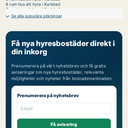
6 rum hus att hyra i Karlstad
7 rum hus att hyra i Karlstad
Se alla populära sökningar
Få nya hyresbostäder direkt i
din inkorg
Prenumerera på vårt nyhetsbrev och få gratis
aviseringar om nya hyresbostäder, relevanta
möjligheter och nyheter från bostadsmarknaden.
Prenumerera på nyhetsbrev
Email