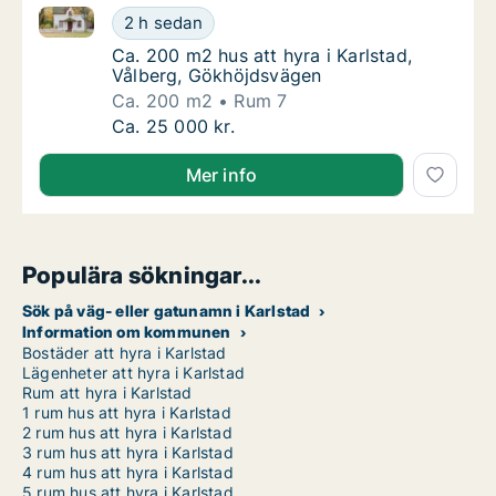
Ca. 200 m2 hus att hyra i Karlstad, Vålberg, Gökhöj
Ca. 200 m2 hus att hyra i Karlstad, Vålberg
2 h sedan
Ca. 200 m2 hus att hyra i Karlstad, Vålber
Ca. 200 m2 hus att hyra i Karlstad,
Vålberg, Gökhöjdsvägen
Ca. 200 m2
Rum 7
Ca. 200 m2 hus att hyra i Karlstad, Vålberg
Ca. 25 000 kr.
Mer info
Populära sökningar...
Sök på väg- eller gatunamn i Karlstad
Information om kommunen
Bostäder att hyra i Karlstad
Lägenheter att hyra i Karlstad
Rum att hyra i Karlstad
1 rum hus att hyra i Karlstad
2 rum hus att hyra i Karlstad
3 rum hus att hyra i Karlstad
4 rum hus att hyra i Karlstad
5 rum hus att hyra i Karlstad