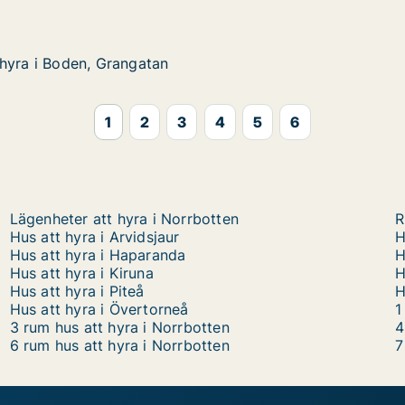
hyra i Boden, Grangatan
hyra i Boden, Grangatan
den, Grangatan
1
2
3
4
5
6
Lägenheter att hyra i Norrbotten
R
Hus att hyra i Arvidsjaur
H
Hus att hyra i Haparanda
H
Hus att hyra i Kiruna
H
Hus att hyra i Piteå
H
Hus att hyra i Övertorneå
1
3 rum hus att hyra i Norrbotten
4
6 rum hus att hyra i Norrbotten
7