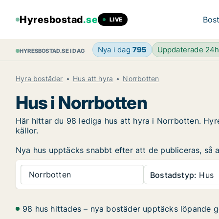
Hyresbostad
.se
Bost
LIVE
Nya i dag
795
Uppdaterade 24
HYRESBOSTAD.SE I DAG
Hyra bostäder
Hus att hyra
Norrbotten
Hus i Norrbotten
Här hittar du 98 lediga hus att hyra i Norrbotten. 
källor.
Nya hus upptäcks snabbt efter att de publiceras, så at
Norrbotten
Bostadstyp:
Hus
98 hus hittades – nya bostäder upptäcks löpande 