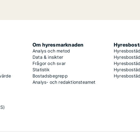
Om hyresmarknaden
Hyresbostä
Analys och metod
Hyresbostäd
Data & insikter
Hyresbostäd
Frågor och svar
Hyresbostä
Statistik
Hyresbostäd
 värde
Bostadsbegrepp
Hyresbostäd
Analys- och redaktionsteamet
SS)