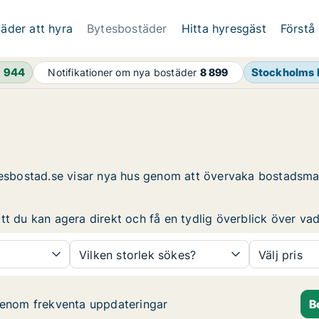
äder att hyra
Bytesbostäder
Hitta hyresgäst
Förstå
h
944
Stockholms 
Notifikationer om nya bostäder
8 899
Hyresbostad.se visar nya hus genom att övervaka bostadsm
t du kan agera direkt och få en tydlig överblick över vad 
Vilken storlek sökes?
Välj pris
genom frekventa uppdateringar
B