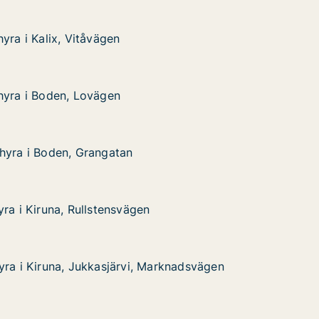
yra i Kalix, Vitåvägen
yra i Kalix, Vitåvägen
x, Vitåvägen
hyra i Boden, Lovägen
hyra i Boden, Lovägen
en, Lovägen
hyra i Boden, Grangatan
hyra i Boden, Grangatan
den, Grangatan
ra i Kiruna, Rullstensvägen
ra i Kiruna, Rullstensvägen
a, Rullstensvägen
yra i Kiruna, Jukkasjärvi, Marknadsvägen
yra i Kiruna, Jukkasjärvi, Marknadsvägen
na, Jukkasjärvi, Marknadsvägen
rknadsvägen