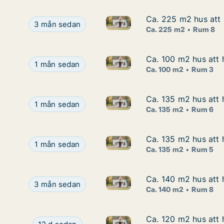
Ca. 225 m2 hus att
Ca. 225 m2 hus att
Ca. 225 m2 hus att hyra i Bo
Ca. 225 m2 hus att hyra i Boden, Glimmervägen
3 mån sedan
Ca. 225 m2
Rum 8
Ca. 100 m2 hus att 
Ca. 100 m2 hus att 
Ca. 100 m2 hus att hyra i Bo
Ca. 100 m2 hus att hyra i Boden, Häggan
1 mån sedan
Ca. 100 m2
Rum 3
Ca. 135 m2 hus att 
Ca. 135 m2 hus att 
Ca. 135 m2 hus att hyra i Kiru
Ca. 135 m2 hus att hyra i Kiruna, Gasellvägen
1 mån sedan
Ca. 135 m2
Rum 6
Ca. 135 m2 hus att 
Ca. 135 m2 hus att 
Ca. 135 m2 hus att hyra i Kir
Ca. 135 m2 hus att hyra i Kiruna, Svappavaara, S
1 mån sedan
Ca. 135 m2
Rum 5
Ca. 140 m2 hus att 
Ca. 140 m2 hus att 
Ca. 140 m2 hus att hyra i Kir
Ca. 140 m2 hus att hyra i Kiruna, Urmakaregatan
3 mån sedan
Ca. 140 m2
Rum 8
Ca. 120 m2 hus att h
Ca. 120 m2 hus att h
Ca. 120 m2 hus att hyra i Kiru