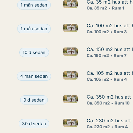
Ca. 35 m2 hus att h
Ca. 35 m2 hus att h
Ca. 35 m2 hus att hyra i Gäll
Ca. 35 m2 hus att hyra i Gällivare, Malmbergsväg
1 mån sedan
Ca. 35 m2
Rum 1
Ca. 100 m2 hus att h
Ca. 100 m2 hus att h
Ca. 100 m2 hus att hyra i Arvi
Ca. 100 m2 hus att hyra i Arvidsjaur, Skrinnarstig
1 mån sedan
Ca. 100 m2
Rum 3
Ca. 150 m2 hus att 
Ca. 150 m2 hus att 
Ca. 150 m2 hus att hyra i Bod
Ca. 150 m2 hus att hyra i Boden, Valnötsvägen
10 d sedan
Ca. 150 m2
Rum 7
Ca. 105 m2 hus att 
Ca. 105 m2 hus att 
Ca. 105 m2 hus att hyra i Pit
Ca. 105 m2 hus att hyra i Piteå, Rödinggatan
4 mån sedan
Ca. 105 m2
Rum 4
Ca. 350 m2 hus att
Ca. 350 m2 hus att
Ca. 350 m2 hus att hyra i Lu
Ca. 350 m2 hus att hyra i Luleå, Gammelstad, 
9 d sedan
Ca. 350 m2
Rum 10
Ca. 230 m2 hus att 
Ca. 230 m2 hus att 
Ca. 230 m2 hus att hyra i Gäl
Ca. 230 m2 hus att hyra i Gällivare, Hedenvägen
30 d sedan
Ca. 230 m2
Rum 4