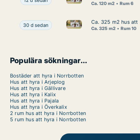
Ca. 120 m2 hus att hyra i Kiruna, Vintergatan
12 d sedan
Ca. 120 m2
Rum 6
Ca. 325 m2 hus att 
Ca. 325 m2 hus att 
Ca. 325 m2 hus att hyra i Bo
Ca. 325 m2 hus att hyra i Boden, Grangatan
30 d sedan
Ca. 325 m2
Rum 10
Populära sökningar...
Bostäder att hyra i Norrbotten
Hus att hyra i Arjeplog
Hus att hyra i Gällivare
Hus att hyra i Kalix
Hus att hyra i Pajala
Hus att hyra i Överkalix
2 rum hus att hyra i Norrbotten
5 rum hus att hyra i Norrbotten