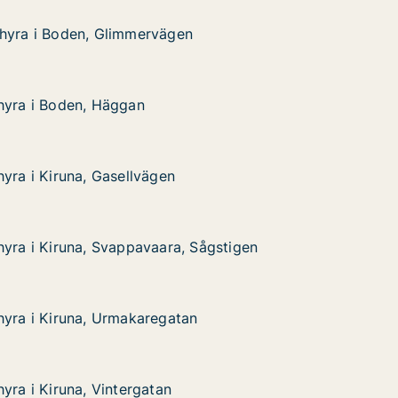
 hyra i Boden, Glimmervägen
 hyra i Boden, Glimmervägen
den, Glimmervägen
hyra i Boden, Häggan
hyra i Boden, Häggan
den, Häggan
hyra i Kiruna, Gasellvägen
hyra i Kiruna, Gasellvägen
na, Gasellvägen
hyra i Kiruna, Svappavaara, Sågstigen
hyra i Kiruna, Svappavaara, Sågstigen
una, Svappavaara, Sågstigen
ågstigen
hyra i Kiruna, Urmakaregatan
hyra i Kiruna, Urmakaregatan
una, Urmakaregatan
yra i Kiruna, Vintergatan
yra i Kiruna, Vintergatan
na, Vintergatan