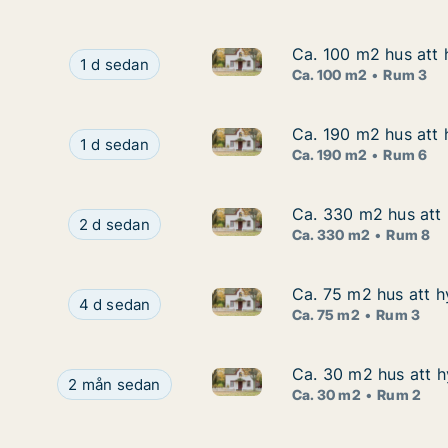
Ca. 100 m2 hus att h
Ca. 100 m2 hus att h
Ca. 100 m2 hus att hyra i Kali
Ca. 100 m2 hus att hyra i Kalix, Vitåvägen
1 d sedan
Ca. 100 m2
Rum 3
Ca. 190 m2 hus att 
Ca. 190 m2 hus att 
Ca. 190 m2 hus att hyra i Bod
Ca. 190 m2 hus att hyra i Boden, Lovägen
1 d sedan
Ca. 190 m2
Rum 6
Ca. 330 m2 hus att 
Ca. 330 m2 hus att 
Ca. 330 m2 hus att hyra i Bo
Ca. 330 m2 hus att hyra i Boden, Grangatan
2 d sedan
Ca. 330 m2
Rum 8
Ca. 75 m2 hus att hy
Ca. 75 m2 hus att hy
Ca. 75 m2 hus att hyra i Kirun
Ca. 75 m2 hus att hyra i Kiruna, Rullstensvägen
4 d sedan
Ca. 75 m2
Rum 3
Ca. 30 m2 hus att h
Ca. 30 m2 hus att h
Ca. 30 m2 hus att hyra i Kiru
Ca. 30 m2 hus att hyra i Kiruna, Jukkasjärvi, Ma
2 mån sedan
Ca. 30 m2
Rum 2