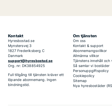
Kontakt
Om tjänsten
Hyresbostad.se
Om oss
Mynstersvej 3
Kontakt & support
1827 Frederiksberg C
Abonnemangsvillkor
Danmark
Allmänna villkor
support@hyresbostad.se
Tjänstens innehåll och
Org. nr: DK38854925
Så samlar vi bostäder
Personuppgiftspolicy
Full tillgång till tjänsten kräver ett
Cookiepolicy
löpande abonnemang. Ingen
Sitemap
bindningstid.
Nya hyresbostäder (R