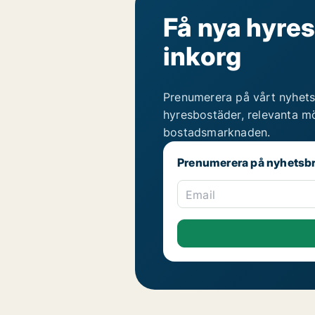
Få nya hyres
inkorg
Prenumerera på vårt nyhets
hyresbostäder, relevanta mö
bostadsmarknaden.
Prenumerera på nyhetsb
Email