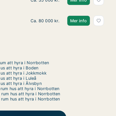
Ca. 120 m2 hus att hyra i Kiruna, Vinterga
Ca. 35 000 kr.
Mer info
Ca. 325 m2 hus att hyra i Boden, Grangat
Ca. 80 000 kr.
Mer info
um att hyra i Norrbotten
us att hyra i Boden
us att hyra i Jokkmokk
us att hyra i Luleå
us att hyra i Älvsbyn
 rum hus att hyra i Norrbotten
 rum hus att hyra i Norrbotten
 rum hus att hyra i Norrbotten