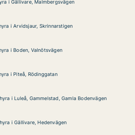
yra i Gällivare, Malmbergsvägen
yra i Gällivare, Malmbergsvägen
ivare, Malmbergsvägen
en
yra i Arvidsjaur, Skrinnarstigen
yra i Arvidsjaur, Skrinnarstigen
dsjaur, Skrinnarstigen
en
hyra i Boden, Valnötsvägen
hyra i Boden, Valnötsvägen
en, Valnötsvägen
hyra i Piteå, Rödinggatan
hyra i Piteå, Rödinggatan
eå, Rödinggatan
 hyra i Luleå, Gammelstad, Gamla Bodenvägen
 hyra i Luleå, Gammelstad, Gamla Bodenvägen
leå, Gammelstad, Gamla Bodenvägen
Gamla Bodenvägen
hyra i Gällivare, Hedenvägen
hyra i Gällivare, Hedenvägen
livare, Hedenvägen