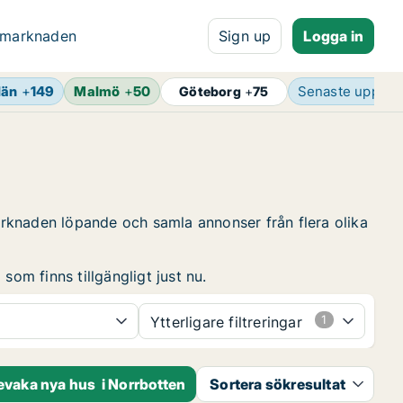
 marknaden
Sign up
Logga in
län
+
149
Malmö
+
50
Senaste uppdat
Göteborg
+
75
arknaden löpande och samla annonser från flera olika
som finns tillgängligt just nu.
Ytterligare filtreringar
evaka nya hus i Norrbotten
Sortera sökresultat