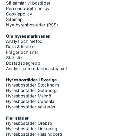
Så samlar vi bostäder
Personuppgiftspolicy
Cookiepolicy
Sitemap
Nya hyresbostäder (RSS)
Om hyresmarknaden
Analys och metod
Data & insikter
Frågor och svar
Statistik
Bostadsbegrepp
Analys- och redaktionsteamet
Hyresbostäder i Sverige
Hyresbostäder Stockholm
Hyresbostäder Göteborg
Hyresbostäder Malmö
Hyresbostäder Uppsala
Hyresbostäder Västerås
Fler städer
Hyresbostäder Örebro
Hyresbostäder Linköping
Hyresbostäder Helsingborg