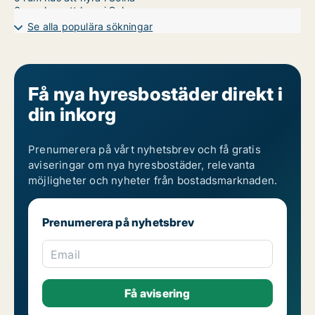
6 rum hus att hyra i Solna
7 rum hus att hyra i Solna
Se alla populära sökningar
Få nya hyresbostäder direkt i
din inkorg
Prenumerera på vårt nyhetsbrev och få gratis
aviseringar om nya hyresbostäder, relevanta
möjligheter och nyheter från bostadsmarknaden.
Prenumerera på nyhetsbrev
Email