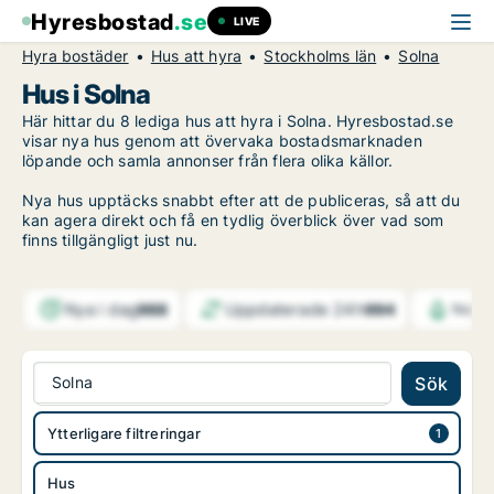
Hyresbostad
.se
LIVE
Hyra bostäder
Hus att hyra
Stockholms län
Solna
Hus i Solna
Här hittar du 8 lediga hus att hyra i Solna. Hyresbostad.se
visar nya hus genom att övervaka bostadsmarknaden
löpande och samla annonser från flera olika källor.
Nya hus upptäcks snabbt efter att de publiceras, så att du
kan agera direkt och få en tydlig överblick över vad som
finns tillgängligt just nu.
Nya i dag
Uppdaterade 24h
988
994
Notif
Solna
Sök
Ytterligare filtreringar
Hus