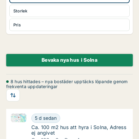
Storlek
Pris
Bevaka nya hus i Solna
8 hus hittades – nya bostäder upptäcks löpande genom
frekventa uppdateringar
Ca. 100 m2 hus att hyra i Solna, Adress ej angivet
Ca. 100 m2 hus att hyra i Solna, Adress ej a
5 d sedan
Ca. 100 m2 hus att hyra i Solna, Adress ej a
Ca. 100 m2 hus att hyra i Solna, Adress
ej angivet