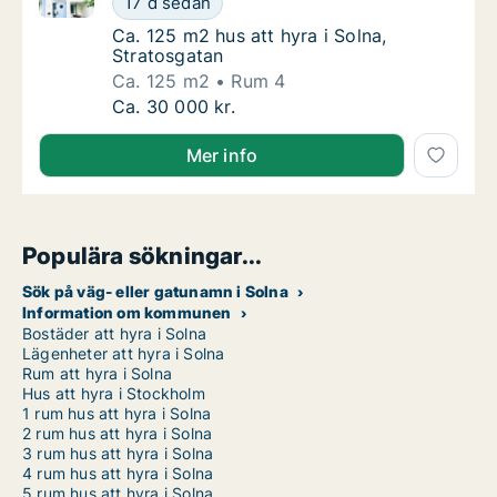
17 d sedan
Ca. 125 m2 hus att hyra i Solna, Stratosgat
Ca. 125 m2 hus att hyra i Solna,
Stratosgatan
Ca. 125 m2
Rum 4
Ca. 125 m2 hus att hyra i Solna, Stratosgata
Ca. 30 000 kr.
Mer info
Populära sökningar...
Sök på väg- eller gatunamn i Solna
Information om kommunen
Bostäder att hyra i Solna
Lägenheter att hyra i Solna
Rum att hyra i Solna
Hus att hyra i Stockholm
1 rum hus att hyra i Solna
2 rum hus att hyra i Solna
3 rum hus att hyra i Solna
4 rum hus att hyra i Solna
5 rum hus att hyra i Solna