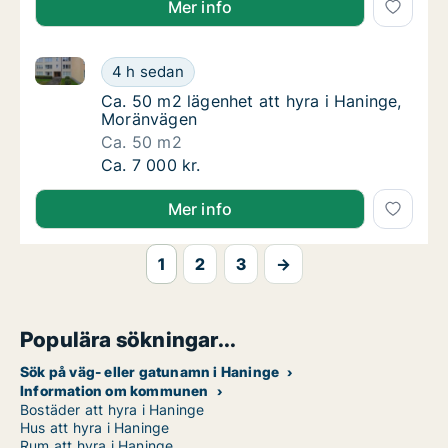
Mer info
Ca. 50 m2 lägenhet att hyra i Haninge, Moränvägen
Ca. 50 m2 lägenhet att hyra i Haninge, Mor
4 h sedan
Ca. 50 m2 lägenhet att hyra i Haninge, Mor
Ca. 50 m2 lägenhet att hyra i Haninge,
Moränvägen
Ca. 50 m2
Ca. 50 m2 lägenhet att hyra i Haninge, Mor
Ca. 7 000 kr.
Mer info
1
2
3
→
Populära sökningar...
Sök på väg- eller gatunamn i Haninge
Information om kommunen
Bostäder att hyra i Haninge
Hus att hyra i Haninge
Rum att hyra i Haninge