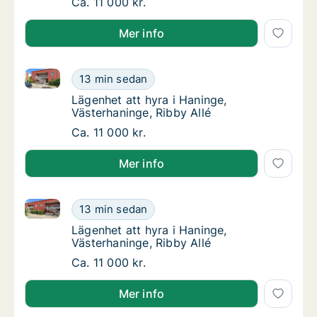
Lägenhet att hyra i Haninge, Västerhaninge, 
Ca. 11 000 kr.
Mer info
Lägenhet att hyra i Haninge, Västerhaninge, Ribby Al
Lägenhet att hyra i Haninge, Västerhaninge, 
13 min sedan
Lägenhet att hyra i Haninge, Västerhaninge, 
Lägenhet att hyra i Haninge,
Västerhaninge, Ribby Allé
Lägenhet att hyra i Haninge, Västerhaninge, 
Ca. 11 000 kr.
Mer info
Lägenhet att hyra i Haninge, Västerhaninge, Ribby Al
Lägenhet att hyra i Haninge, Västerhaninge, 
13 min sedan
Lägenhet att hyra i Haninge, Västerhaninge, 
Lägenhet att hyra i Haninge,
Västerhaninge, Ribby Allé
Lägenhet att hyra i Haninge, Västerhaninge, 
Ca. 11 000 kr.
Mer info