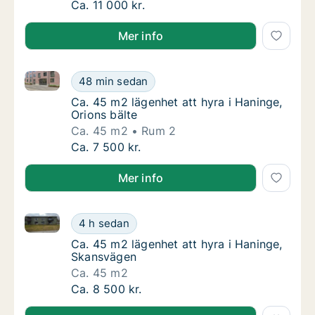
Ca. 80 m2 lägenhet att hyra i Haninge, Bran
Ca. 11 000 kr.
Mer info
Ca. 45 m2 lägenhet att hyra i Haninge, Orions bälte
Ca. 45 m2 lägenhet att hyra i Haninge, Orion
48 min sedan
Ca. 45 m2 lägenhet att hyra i Haninge, Orion
Ca. 45 m2 lägenhet att hyra i Haninge,
Orions bälte
Ca. 45 m2
Rum 2
Ca. 45 m2 lägenhet att hyra i Haninge, Orion
Ca. 7 500 kr.
Mer info
Ca. 45 m2 lägenhet att hyra i Haninge, Skansvägen
Ca. 45 m2 lägenhet att hyra i Haninge, Ska
4 h sedan
Ca. 45 m2 lägenhet att hyra i Haninge, Ska
Ca. 45 m2 lägenhet att hyra i Haninge,
Skansvägen
Ca. 45 m2
Ca. 45 m2 lägenhet att hyra i Haninge, Ska
Ca. 8 500 kr.