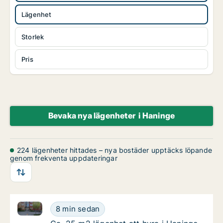
Lägenhet
Storlek
Pris
Bevaka nya lägenheter i Haninge
224 lägenheter hittades – nya bostäder upptäcks löpande
genom frekventa uppdateringar
Ca. 25 m2 lägenhet att hyra i Haninge, Handen, Vega
Ca. 25 m2 lägenhet att hyra i Haninge, Hand
8 min sedan