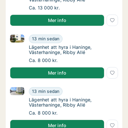
Lägenhet att hyra i Haninge, Västerhaninge, 
Ca. 13 000 kr.
Mer info
Lägenhet att hyra i Haninge, Västerhaninge, Ribby Al
Lägenhet att hyra i Haninge, Västerhaninge, 
13 min sedan
Lägenhet att hyra i Haninge, Västerhaninge, 
Lägenhet att hyra i Haninge,
Västerhaninge, Ribby Allé
Lägenhet att hyra i Haninge, Västerhaninge, 
Ca. 8 000 kr.
Mer info
Lägenhet att hyra i Haninge, Västerhaninge, Ribby Al
Lägenhet att hyra i Haninge, Västerhaninge, 
13 min sedan
Lägenhet att hyra i Haninge, Västerhaninge, 
Lägenhet att hyra i Haninge,
Västerhaninge, Ribby Allé
Lägenhet att hyra i Haninge, Västerhaninge, 
Ca. 8 000 kr.
Mer info