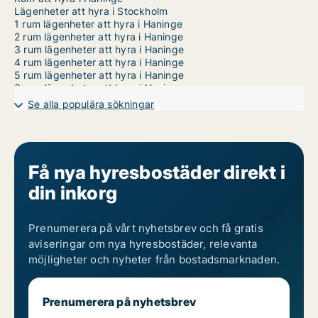
Lägenheter att hyra i Stockholm
1 rum lägenheter att hyra i Haninge
2 rum lägenheter att hyra i Haninge
3 rum lägenheter att hyra i Haninge
4 rum lägenheter att hyra i Haninge
5 rum lägenheter att hyra i Haninge
6 rum lägenheter att hyra i Haninge
7 rum lägenheter att hyra i Haninge
Se alla populära sökningar
Få nya hyresbostäder direkt i
din inkorg
Prenumerera på vårt nyhetsbrev och få gratis
aviseringar om nya hyresbostäder, relevanta
möjligheter och nyheter från bostadsmarknaden.
Prenumerera på nyhetsbrev