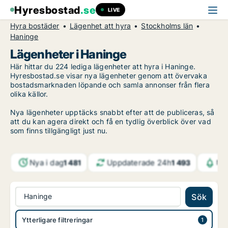
Hyresbostad
.se
LIVE
Hyra bostäder
Lägenhet att hyra
Stockholms län
Haninge
Lägenheter i Haninge
Här hittar du 224 lediga lägenheter att hyra i Haninge.
Hyresbostad.se visar nya lägenheter genom att övervaka
bostadsmarknaden löpande och samla annonser från flera
olika källor.
Nya lägenheter upptäcks snabbt efter att de publiceras, så
att du kan agera direkt och få en tydlig överblick över vad
som finns tillgängligt just nu.
Nya i dag
Uppdaterade 24h
1 481
1 493
Not
Haninge
Sök
Ytterligare filtreringar