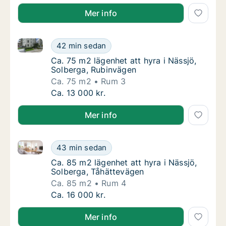
Mer info
Ca. 75 m2 lägenhet att hyra i Nässjö, Solberga, Rub
Ca. 75 m2 lägenhet att hyra i Nässjö, Solbe
42 min sedan
Ca. 75 m2 lägenhet att hyra i Nässjö, Solbe
Ca. 75 m2 lägenhet att hyra i Nässjö,
Solberga, Rubinvägen
Ca. 75 m2
Rum 3
Ca. 75 m2 lägenhet att hyra i Nässjö, Solbe
Ca. 13 000 kr.
Mer info
Ca. 85 m2 lägenhet att hyra i Nässjö, Solberga, Tåh
Ca. 85 m2 lägenhet att hyra i Nässjö, Solbe
43 min sedan
Ca. 85 m2 lägenhet att hyra i Nässjö, Solbe
Ca. 85 m2 lägenhet att hyra i Nässjö,
Solberga, Tåhättevägen
Ca. 85 m2
Rum 4
Ca. 85 m2 lägenhet att hyra i Nässjö, Solbe
Ca. 16 000 kr.
Mer info