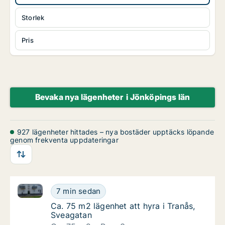
Storlek
Pris
Bevaka nya lägenheter i Jönköpings län
927 lägenheter hittades – nya bostäder upptäcks löpande
genom frekventa uppdateringar
Ca. 75 m2 lägenhet att hyra i Tranås, Sveagatan
Ca. 75 m2 lägenhet att hyra i Tranås, Sveag
7 min sedan
Ca. 75 m2 lägenhet att hyra i Tranås, Sveag
Ca. 75 m2 lägenhet att hyra i Tranås,
Sveagatan