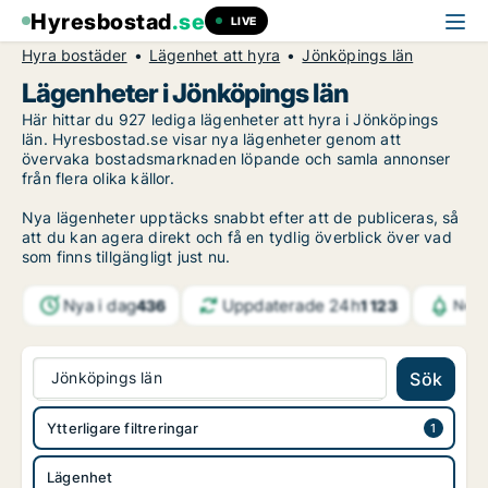
Hyresbostad
.se
LIVE
Hyra bostäder
Lägenhet att hyra
Jönköpings län
Lägenheter i Jönköpings län
Här hittar du 927 lediga lägenheter att hyra i Jönköpings
län. Hyresbostad.se visar nya lägenheter genom att
övervaka bostadsmarknaden löpande och samla annonser
från flera olika källor.
Nya lägenheter upptäcks snabbt efter att de publiceras, så
att du kan agera direkt och få en tydlig överblick över vad
som finns tillgängligt just nu.
Nya i dag
Uppdaterade 24h
436
1 123
Noti
Jönköpings län
Sök
Ytterligare filtreringar
Lägenhet