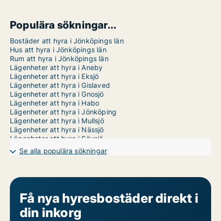
Populära sökningar...
Bostäder att hyra i Jönköpings län
Hus att hyra i Jönköpings län
Rum att hyra i Jönköpings län
Lägenheter att hyra i Aneby
Lägenheter att hyra i Eksjö
Lägenheter att hyra i Gislaved
Lägenheter att hyra i Gnosjö
Lägenheter att hyra i Habo
Lägenheter att hyra i Jönköping
Lägenheter att hyra i Mullsjö
Lägenheter att hyra i Nässjö
Lägenheter att hyra i Sävsjö
Lägenheter att hyra i Tranås
Se alla populära sökningar
Lägenheter att hyra i Vaggeryd
Lägenheter att hyra i Vetlanda
Lägenheter att hyra i Värnamo
1 rum lägenheter att hyra i Jönköpings län
2 rum lägenheter att hyra i Jönköpings län
Få nya hyresbostäder direkt i
3 rum lägenheter att hyra i Jönköpings län
din inkorg
4 rum lägenheter att hyra i Jönköpings län
5 rum lägenheter att hyra i Jönköpings län