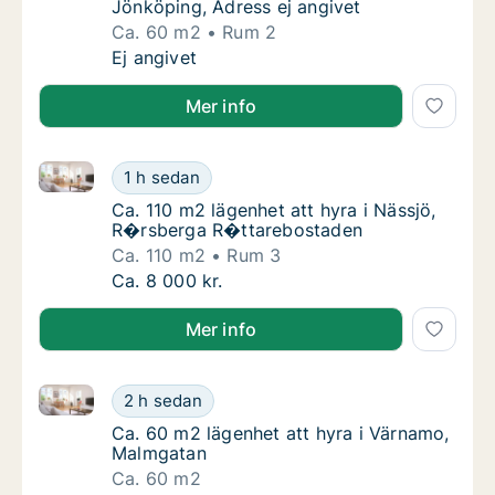
Jönköping, Adress ej angivet
Ca. 60 m2
Rum 2
Ca. 60 m2 lägenhet att hyra i Jönköping, Ad
Ej angivet
Mer info
Ca. 110 m2 lägenhet att hyra i Nässjö, R�rsberga R
Ca. 110 m2 lägenhet att hyra i Nässjö, R�r
1 h sedan
Ca. 110 m2 lägenhet att hyra i Nässjö, R�
Ca. 110 m2 lägenhet att hyra i Nässjö,
R�rsberga R�ttarebostaden
Ca. 110 m2
Rum 3
Ca. 110 m2 lägenhet att hyra i Nässjö, R�r
Ca. 8 000 kr.
Mer info
Ca. 60 m2 lägenhet att hyra i Värnamo, Malmgatan
Ca. 60 m2 lägenhet att hyra i Värnamo, Ma
2 h sedan
Ca. 60 m2 lägenhet att hyra i Värnamo, Mal
Ca. 60 m2 lägenhet att hyra i Värnamo,
Malmgatan
Ca. 60 m2