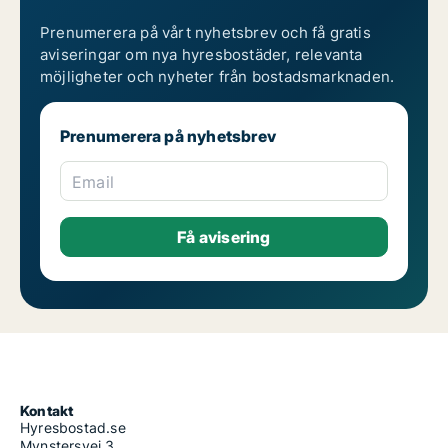
6 rum lägenheter att hyra i Jönköpings län
7 rum lägenheter att hyra i Jönköpings län
Prenumerera på vårt nyhetsbrev och få gratis
aviseringar om nya hyresbostäder, relevanta
möjligheter och nyheter från bostadsmarknaden.
Prenumerera på nyhetsbrev
Email
Kontakt
Hyresbostad.se
Mynstersvej 3