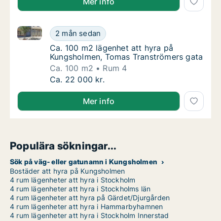
Mer info
Ca. 100 m2 lägenhet att hyra på Kungsholmen, Toma
Ca. 100 m2 lägenhet att hyra på Kungsholm
2 mån sedan
Ca. 100 m2 lägenhet att hyra på Kungsholm
Ca. 100 m2 lägenhet att hyra på
Kungsholmen, Tomas Tranströmers gata
Ca. 100 m2
Rum 4
Ca. 100 m2 lägenhet att hyra på Kungsholm
Ca. 22 000 kr.
Mer info
Populära sökningar...
Sök på väg- eller gatunamn i Kungsholmen
Bostäder att hyra på Kungsholmen
4 rum lägenheter att hyra i Stockholm
4 rum lägenheter att hyra i Stockholms län
4 rum lägenheter att hyra på Gärdet/Djurgården
4 rum lägenheter att hyra i Hammarbyhamnen
4 rum lägenheter att hyra i Stockholm Innerstad