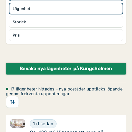
Lägenhet
Storlek
Pris
Bevaka nya lägenheter på Kungsholmen
17 lägenheter hittades – nya bostäder upptäcks löpande
genom frekventa uppdateringar
Ca. 130 m2 lägenhet att hyra på Kungsholmen, Sche
Ca. 130 m2 lägenhet att hyra på Kungsholm
1 d sedan