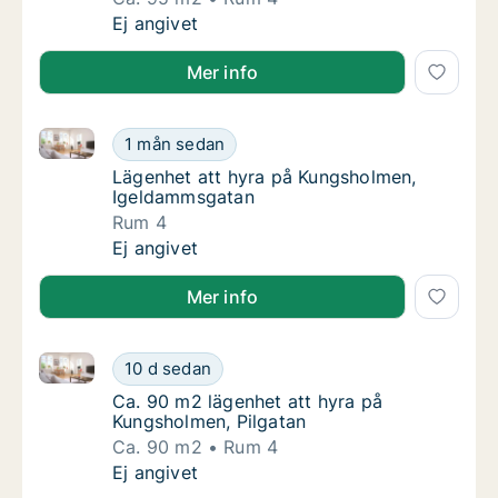
Ca. 95 m2 lägenhet att hyra på Kungsholmen
Ej angivet
Mer info
Lägenhet att hyra på Kungsholmen, Igeldammsgatan
Lägenhet att hyra på Kungsholmen, Igelda
1 mån sedan
Lägenhet att hyra på Kungsholmen, Igelda
Lägenhet att hyra på Kungsholmen,
Igeldammsgatan
Rum 4
Lägenhet att hyra på Kungsholmen, Igelda
Ej angivet
Mer info
Ca. 90 m2 lägenhet att hyra på Kungsholmen, Pilgat
Ca. 90 m2 lägenhet att hyra på Kungsholmen
10 d sedan
Ca. 90 m2 lägenhet att hyra på Kungsholmen
Ca. 90 m2 lägenhet att hyra på
Kungsholmen, Pilgatan
Ca. 90 m2
Rum 4
Ca. 90 m2 lägenhet att hyra på Kungsholmen
Ej angivet