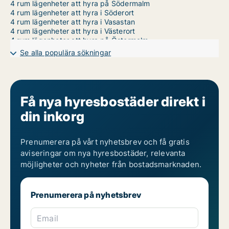
4 rum lägenheter att hyra på Södermalm
4 rum lägenheter att hyra i Söderort
4 rum lägenheter att hyra i Vasastan
4 rum lägenheter att hyra i Västerort
4 rum lägenheter att hyra på Östermalm
1 rum lägenheter att hyra på Kungsholmen
Se alla populära sökningar
2 rum lägenheter att hyra på Kungsholmen
3 rum lägenheter att hyra på Kungsholmen
5 rum lägenheter att hyra på Kungsholmen
6 rum lägenheter att hyra på Kungsholmen
7 rum lägenheter att hyra på Kungsholmen
Få nya hyresbostäder direkt i
din inkorg
Prenumerera på vårt nyhetsbrev och få gratis
aviseringar om nya hyresbostäder, relevanta
möjligheter och nyheter från bostadsmarknaden.
Prenumerera på nyhetsbrev
Email