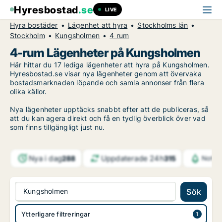
Hyresbostad
.se
LIVE
Hyra bostäder
Lägenhet att hyra
Stockholms län
Stockholm
Kungsholmen
4 rum
4-rum Lägenheter på Kungsholmen
Här hittar du 17 lediga lägenheter att hyra på Kungsholmen.
Hyresbostad.se visar nya lägenheter genom att övervaka
bostadsmarknaden löpande och samla annonser från flera
olika källor.
Nya lägenheter upptäcks snabbt efter att de publiceras, så
att du kan agera direkt och få en tydlig överblick över vad
som finns tillgängligt just nu.
Nya i dag
Uppdaterade 24h
288
315
Notifi
Kungsholmen
Sök
Ytterligare filtreringar