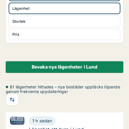
Lägenhet
Storlek
Pris
Bevaka nya lägenheter i Lund
81 lägenheter hittades – nya bostäder upptäcks löpande
genom frekventa uppdateringar
Lägenhet att hyra i Lund, Råbylundsvägen
Lägenhet att hyra i Lund, Råbylundsvägen
1 h sedan