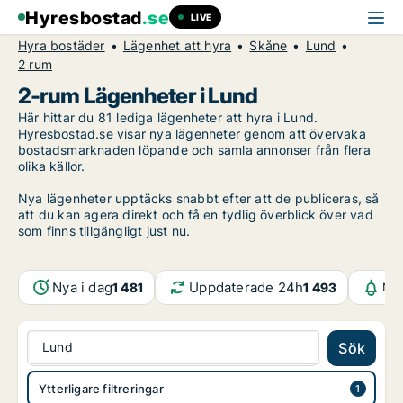
Hyresbostad
.se
LIVE
Hyra bostäder
Lägenhet att hyra
Skåne
Lund
2 rum
2-rum Lägenheter i Lund
Här hittar du 81 lediga lägenheter att hyra i Lund.
Hyresbostad.se visar nya lägenheter genom att övervaka
bostadsmarknaden löpande och samla annonser från flera
olika källor.
Nya lägenheter upptäcks snabbt efter att de publiceras, så
att du kan agera direkt och få en tydlig överblick över vad
som finns tillgängligt just nu.
Nya i dag
Uppdaterade 24h
1 481
1 493
Not
Lund
Sök
Ytterligare filtreringar