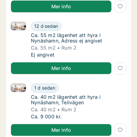
Mer info
Ca. 55 m2 lägenhet att hyra i Nynäshamn, Adress ej 
Ca. 55 m2 lägenhet att hyra i Nynäshamn, Ad
12 d sedan
Ca. 55 m2 lägenhet att hyra i Nynäshamn, A
Ca. 55 m2 lägenhet att hyra i
Nynäshamn, Adress ej angivet
Ca. 55 m2
Rum 2
Ca. 55 m2 lägenhet att hyra i Nynäshamn, Ad
Ej angivet
Mer info
Ca. 40 m2 lägenhet att hyra i Nynäshamn, Telivägen
Ca. 40 m2 lägenhet att hyra i Nynäshamn, T
1 d sedan
Ca. 40 m2 lägenhet att hyra i Nynäshamn, T
Ca. 40 m2 lägenhet att hyra i
Nynäshamn, Telivägen
Ca. 40 m2
Rum 2
Ca. 40 m2 lägenhet att hyra i Nynäshamn, T
Ca. 9 000 kr.
Mer info