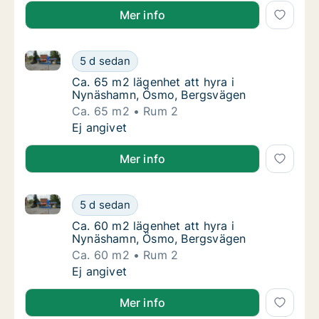
Mer info
Ca. 65 m2 lägenhet att hyra i Nynäshamn, Ösmo, Be
Ca. 65 m2 lägenhet att hyra i Nynäshamn, 
5 d sedan
Ca. 65 m2 lägenhet att hyra i Nynäshamn, 
Ca. 65 m2 lägenhet att hyra i
Nynäshamn, Ösmo, Bergsvägen
Ca. 65 m2
Rum 2
Ca. 65 m2 lägenhet att hyra i Nynäshamn, 
Ej angivet
Mer info
Ca. 60 m2 lägenhet att hyra i Nynäshamn, Ösmo, Be
Ca. 60 m2 lägenhet att hyra i Nynäshamn, 
5 d sedan
Ca. 60 m2 lägenhet att hyra i Nynäshamn, 
Ca. 60 m2 lägenhet att hyra i
Nynäshamn, Ösmo, Bergsvägen
Ca. 60 m2
Rum 2
Ca. 60 m2 lägenhet att hyra i Nynäshamn, 
Ej angivet
Mer info