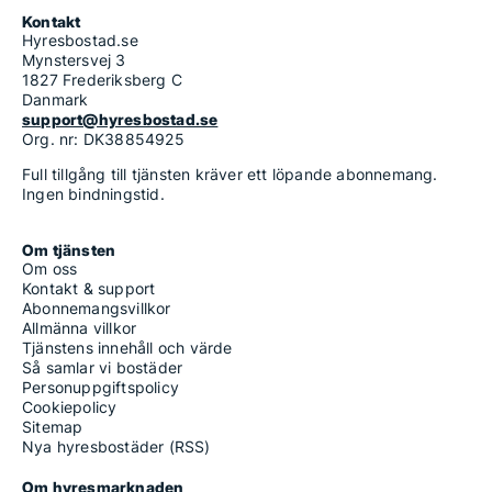
Kontakt
Hyresbostad.se
Mynstersvej 3
1827 Frederiksberg C
Danmark
support@hyresbostad.se
Org. nr: DK38854925
Full tillgång till tjänsten kräver ett löpande abonnemang.
Ingen bindningstid.
Om tjänsten
Om oss
Kontakt & support
Abonnemangsvillkor
Allmänna villkor
Tjänstens innehåll och värde
Så samlar vi bostäder
Personuppgiftspolicy
Cookiepolicy
Sitemap
Nya hyresbostäder (RSS)
Om hyresmarknaden