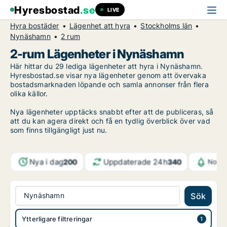
Hyresbostad
.se
LIVE
Hyra bostäder
Lägenhet att hyra
Stockholms län
Nynäshamn
2 rum
2-rum Lägenheter i Nynäshamn
Här hittar du 29 lediga lägenheter att hyra i Nynäshamn.
Hyresbostad.se visar nya lägenheter genom att övervaka
bostadsmarknaden löpande och samla annonser från flera
olika källor.
Nya lägenheter upptäcks snabbt efter att de publiceras, så
att du kan agera direkt och få en tydlig överblick över vad
som finns tillgängligt just nu.
Nya i dag
Uppdaterade 24h
200
340
Notif
Nynäshamn
Sök
Ytterligare filtreringar