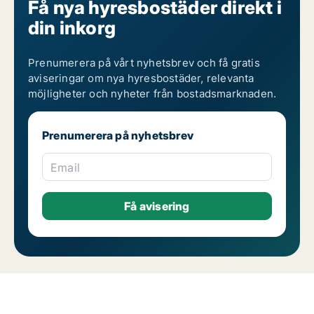
Få nya hyresbostäder direkt i
din inkorg
Prenumerera på vårt nyhetsbrev och få gratis
aviseringar om nya hyresbostäder, relevanta
möjligheter och nyheter från bostadsmarknaden.
Prenumerera på nyhetsbrev
Email