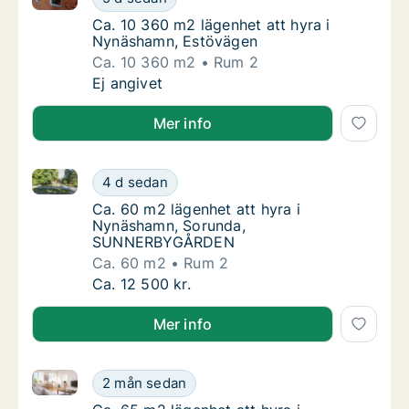
Ca. 10 360 m2 lägenhet att hyra i Nynäsha
Ca. 10 360 m2 lägenhet att hyra i
Nynäshamn, Estövägen
Ca. 10 360 m2
Rum 2
Ca. 10 360 m2 lägenhet att hyra i Nynäsha
Ej angivet
Mer info
Ca. 60 m2 lägenhet att hyra i Nynäshamn, Sorund
Ca. 60 m2 lägenhet att hyra i Nynäshamn
4 d sedan
Ca. 60 m2 lägenhet att hyra i Nynäshamn
Ca. 60 m2 lägenhet att hyra i
Nynäshamn, Sorunda,
SUNNERBYGÅRDEN
Ca. 60 m2
Rum 2
Ca. 60 m2 lägenhet att hyra i Nynäshamn
Ca. 12 500 kr.
Mer info
Ca. 65 m2 lägenhet att hyra i Nynäshamn, Backlurav
Ca. 65 m2 lägenhet att hyra i Nynäshamn, B
2 mån sedan