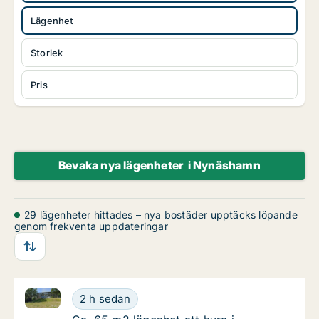
Lägenhet
Storlek
Pris
Bevaka nya lägenheter i Nynäshamn
29 lägenheter hittades – nya bostäder upptäcks löpande
genom frekventa uppdateringar
Ca. 65 m2 lägenhet att hyra i Nynäshamn, Fröjas vä
Ca. 65 m2 lägenhet att hyra i Nynäshamn, F
2 h sedan