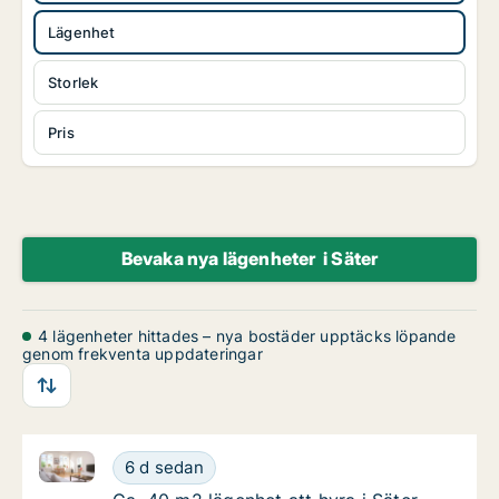
Lägenhet
Storlek
Pris
Bevaka nya lägenheter i Säter
4 lägenheter hittades – nya bostäder upptäcks löpande
genom frekventa uppdateringar
Ca. 40 m2 lägenhet att hyra i Säter, Adress ej angive
Ca. 40 m2 lägenhet att hyra i Säter, Adress 
6 d sedan