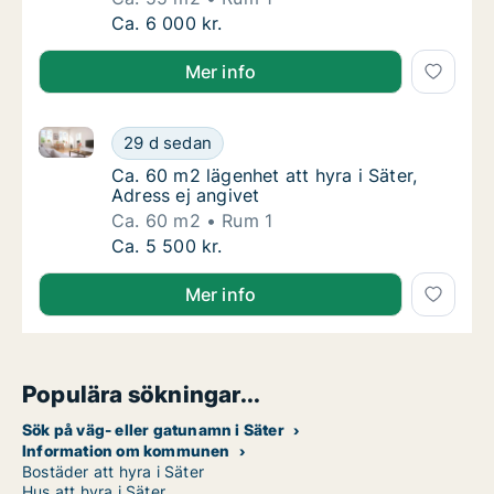
Ca. 55 m2 lägenhet att hyra i Säter, Adress 
Ca. 6 000 kr.
Mer info
Ca. 60 m2 lägenhet att hyra i Säter, Adress ej angive
Ca. 60 m2 lägenhet att hyra i Säter, Adress 
29 d sedan
Ca. 60 m2 lägenhet att hyra i Säter, Adress e
Ca. 60 m2 lägenhet att hyra i Säter,
Adress ej angivet
Ca. 60 m2
Rum 1
Ca. 60 m2 lägenhet att hyra i Säter, Adress 
Ca. 5 500 kr.
Mer info
Populära sökningar...
Sök på väg- eller gatunamn i Säter
Information om kommunen
Bostäder att hyra i Säter
Hus att hyra i Säter