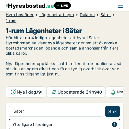
Hyresbostad
.se
LIVE
Hyra bostäder
Lägenhet att hyra
Dalarna
Säter
1 rum
1-rum Lägenheter i Säter
Här hittar du 4 lediga lägenheter att hyra i Säter.
Hyresbostad.se visar nya lägenheter genom att övervaka
bostadsmarknaden löpande och samla annonser från flera
olika källor.
Nya lägenheter upptäcks snabbt efter att de publiceras, så
att du kan agera direkt och få en tydlig överblick över vad
som finns tillgängligt just nu.
Nya i dag
Uppdaterade 24h
791
940
Notifi
Säter
Sök
Ytterligare filtreringar