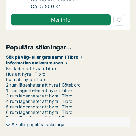
Ca. 65 m2 lägenhet att hyra i Tibro, Karlsb
Ca. 5 500 kr.
Mer info
Populära sökningar...
Sök på väg- eller gatunamn i Tibro
Information om kommunen
Bostäder att hyra i Tibro
Hus att hyra i Tibro
Rum att hyra i Tibro
2 rum lägenheter att hyra i Göteborg
1 rum lägenheter att hyra i Tibro
3 rum lägenheter att hyra i Tibro
4 rum lägenheter att hyra i Tibro
5 rum lägenheter att hyra i Tibro
6 rum lägenheter att hyra i Tibro
7 rum lägenheter att hyra i Tibro
Se alla populära sökningar