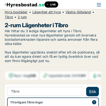
Hyresbostad
.se
LIVE
Hyra bostäder
Lägenhet att hyra
Västra Götaland
Tibro
2 rum
2-rum Lägenheter i Tibro
Här hittar du 3 lediga lägenheter att hyra i Tibro.
Hyresbostad.se visar nya lägenheter genom att övervaka
bostadsmarknaden löpande och samla annonser från flera
olika källor.
Nya lägenheter upptäcks snabbt efter att de publiceras, så
att du kan agera direkt och få en tydlig överblick över vad
som finns tillgängligt just nu.
Nya i dag
Uppdaterade 24h
235
1 311
Notif
Tibro
Sök
Ytterligare filtreringar