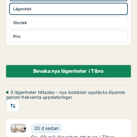
Lägenhet
Storlek
Pris
Bevaka nya lägenheter i Tibro
3 lägenheter hittades – nya bostäder upptäcks löpande
genom frekventa uppdateringar
Ca. 60 m2 lägenhet att hyra i Tibro, Högåsgatan
Ca. 60 m2 lägenhet att hyra i Tibro, Högåsg
20 d sedan