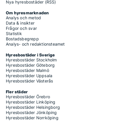
Nya hyresbostäder (RSS)
Om hyresmarknaden
Analys och metod
Data & insikter
Frågor och svar
Statistik
Bostadsbegrepp
Analys- och redaktionsteamet
Hyresbostäder i Sverige
Hyresbostäder Stockholm
Hyresbostäder Göteborg
Hyresbostäder Malmö
Hyresbostäder Uppsala
Hyresbostäder Västerås
Fler städer
Hyresbostäder Örebro
Hyresbostäder Linköping
Hyresbostäder Helsingborg
Hyresbostäder Jönköping
Hyresbostäder Norrköping