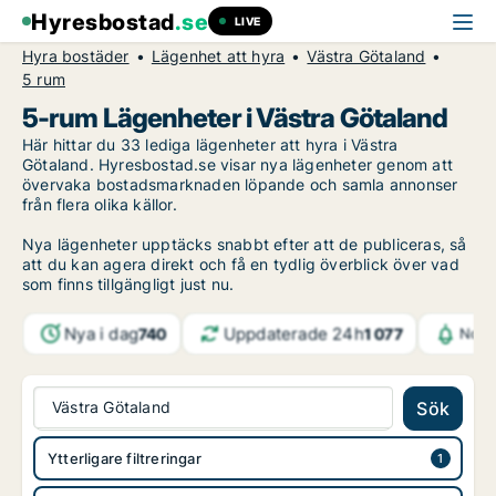
Hyresbostad
.se
LIVE
Hyra bostäder
Lägenhet att hyra
Västra Götaland
5 rum
5-rum Lägenheter i Västra Götaland
Här hittar du 33 lediga lägenheter att hyra i Västra
Götaland. Hyresbostad.se visar nya lägenheter genom att
övervaka bostadsmarknaden löpande och samla annonser
från flera olika källor.
Nya lägenheter upptäcks snabbt efter att de publiceras, så
att du kan agera direkt och få en tydlig överblick över vad
som finns tillgängligt just nu.
Nya i dag
Uppdaterade 24h
740
1 077
Noti
Västra Götaland
Sök
Ytterligare filtreringar