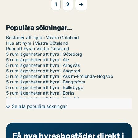
1
2
→
Populära sökningar...
Bostäder att hyra i Västra Götaland
Hus att hyra i Västra Götaland
Rum att hyra i Västra Götaland
5 rum lägenheter att hyra i Göteborg
5 rum lägenheter att hyra i Ale
5 rum lägenheter att hyra i Alingsås
5 rum lägenheter att hyra i Angered
5 rum lägenheter att hyra i Askim-Frölunda-Högsbo
5 rum lägenheter att hyra i Bengtsfors
5 rum lägenheter att hyra i Bollebygd
5 rum lägenheter att hyra i Borås
5 rum lägenheter att hyra i Dals-Ed
5 rum lägenheter att hyra i Essunga
Se alla populära sökningar
5 rum lägenheter att hyra i Falköping
5 rum lägenheter att hyra i Färgelanda
5 rum lägenheter att hyra i Grästorp
5 rum lägenheter att hyra i Gullspång
5 rum lägenheter att hyra i Göteborg Centrum
Få nya hyresbostäder direkt i
5 rum lägenheter att hyra i Göteborg Västra