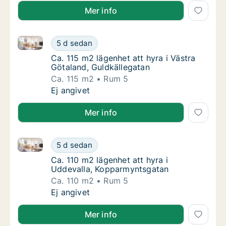
Mer info
Ca. 115 m2 lägenhet att hyra i Västra Götaland, Guld
Ca. 115 m2 lägenhet att hyra i Västra Götala
5 d sedan
Ca. 115 m2 lägenhet att hyra i Västra Götal
Ca. 115 m2 lägenhet att hyra i Västra
Götaland, Guldkällegatan
Ca. 115 m2
Rum 5
Ca. 115 m2 lägenhet att hyra i Västra Götala
Ej angivet
Mer info
Ca. 110 m2 lägenhet att hyra i Uddevalla, Kopparmy
Ca. 110 m2 lägenhet att hyra i Uddevalla, 
5 d sedan
Ca. 110 m2 lägenhet att hyra i Uddevalla, 
Ca. 110 m2 lägenhet att hyra i
Uddevalla, Kopparmyntsgatan
Ca. 110 m2
Rum 5
Ca. 110 m2 lägenhet att hyra i Uddevalla, 
Ej angivet
Mer info