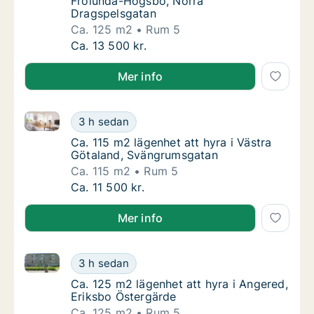
Frölunda-Högsbo, Norra
Dragspelsgatan
Ca. 125 m2
Rum 5
Ca. 125 m2 lägenhet att hyra i Askim-Frölu
Ca. 13 500 kr.
Mer info
Ca. 115 m2 lägenhet att hyra i Västra Götaland, Svä
Ca. 115 m2 lägenhet att hyra i Västra Göta
3 h sedan
Ca. 115 m2 lägenhet att hyra i Västra Göta
Ca. 115 m2 lägenhet att hyra i Västra
Götaland, Svängrumsgatan
Ca. 115 m2
Rum 5
Ca. 115 m2 lägenhet att hyra i Västra Göta
Ca. 11 500 kr.
Mer info
Ca. 125 m2 lägenhet att hyra i Angered, Eriksbo Öst
Ca. 125 m2 lägenhet att hyra i Angered, Eri
3 h sedan
Ca. 125 m2 lägenhet att hyra i Angered, Eri
Ca. 125 m2 lägenhet att hyra i Angered,
Eriksbo Östergärde
Ca. 125 m2
Rum 5