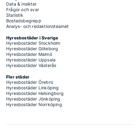
7 rum lägenheter att hyra i Västra Götaland
Data & insikter
Frågor och svar
Statistik
Bostadsbegrepp
Analys- och redaktionsteamet
Hyresbostäder i Sverige
Hyresbostäder Stockholm
Hyresbostäder Göteborg
Hyresbostäder Malmö
Hyresbostäder Uppsala
Hyresbostäder Västerås
Fler städer
Hyresbostäder Örebro
Hyresbostäder Linköping
Hyresbostäder Helsingborg
Hyresbostäder Jönköping
Hyresbostäder Norrköping