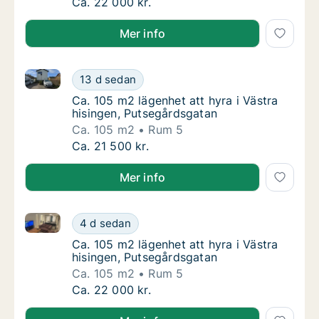
Ca. 105 m2 lägenhet att hyra i Västra hisin
Ca. 22 000 kr.
Mer info
Ca. 105 m2 lägenhet att hyra i Västra hisingen, Puts
Ca. 105 m2 lägenhet att hyra i Västra hisin
13 d sedan
Ca. 105 m2 lägenhet att hyra i Västra hisin
Ca. 105 m2 lägenhet att hyra i Västra
hisingen, Putsegårdsgatan
Ca. 105 m2
Rum 5
Ca. 105 m2 lägenhet att hyra i Västra hisin
Ca. 21 500 kr.
Mer info
Ca. 105 m2 lägenhet att hyra i Västra hisingen, Puts
Ca. 105 m2 lägenhet att hyra i Västra hisin
4 d sedan
Ca. 105 m2 lägenhet att hyra i Västra hisin
Ca. 105 m2 lägenhet att hyra i Västra
hisingen, Putsegårdsgatan
Ca. 105 m2
Rum 5
Ca. 105 m2 lägenhet att hyra i Västra hisin
Ca. 22 000 kr.