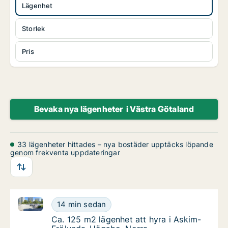
Lägenhet
Storlek
Pris
Bevaka nya lägenheter i Västra Götaland
33 lägenheter hittades – nya bostäder upptäcks löpande
genom frekventa uppdateringar
Ca. 125 m2 lägenhet att hyra i Askim-Frölunda-Högs
Ca. 125 m2 lägenhet att hyra i Askim-Frölu
14 min sedan
Ca. 125 m2 lägenhet att hyra i Askim-Fröl
Ca. 125 m2 lägenhet att hyra i Askim-