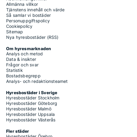
Allmänna villkor
Tjänstens innehåll och värde
Så samlar vi bostäder
Personuppgiftspolicy
Cookiepolicy
Sitemap
Nya hyresbostäder (RSS)
Om hyresmarknaden
Analys och metod
Data & insikter
Frågor och svar
Statistik
Bostadsbegrepp
Analys- och redaktionsteamet
Hyresbostäder i Sverige
Hyresbostäder Stockholm
Hyresbostäder Göteborg
Hyresbostäder Malmö
Hyresbostäder Uppsala
Hyresbostäder Västerås
Fler städer
Hyresbostäder Örebro