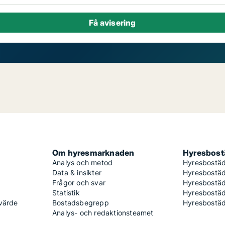
Om hyresmarknaden
Hyresbostä
Analys och metod
Hyresbostäd
Data & insikter
Hyresbostäd
Frågor och svar
Hyresbostä
Statistik
Hyresbostäd
 värde
Bostadsbegrepp
Hyresbostäd
Analys- och redaktionsteamet