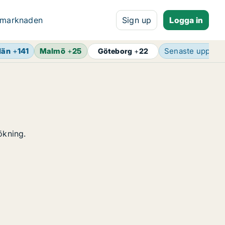
 marknaden
Sign up
Logga in
län
+
141
Malmö
+
25
Senaste uppdat
Göteborg
+
22
ökning.