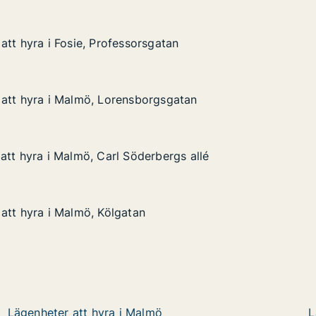
att hyra i Fosie, Professorsgatan
att hyra i Fosie, Professorsgatan
 Fosie, Professorsgatan
atan
 att hyra i Malmö, Lorensborgsgatan
 att hyra i Malmö, Lorensborgsgatan
i Malmö, Lorensborgsgatan
gsgatan
att hyra i Malmö, Carl Söderbergs allé
att hyra i Malmö, Carl Söderbergs allé
 Malmö, Carl Söderbergs allé
ergs allé
att hyra i Malmö, Kölgatan
att hyra i Malmö, Kölgatan
 Malmö, Kölgatan
Lägenheter att hyra i Malmö
L