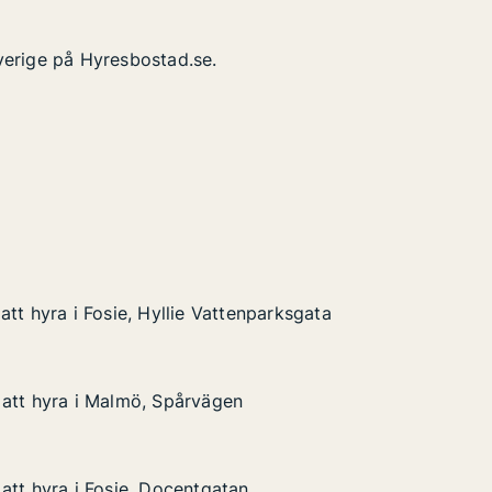
verige på Hyresbostad.se.
tt hyra i Fosie, Hyllie Vattenparksgata
tt hyra i Fosie, Hyllie Vattenparksgata
Fosie, Hyllie Vattenparksgata
enparksgata
att hyra i Malmö, Spårvägen
att hyra i Malmö, Spårvägen
i Malmö, Spårvägen
att hyra i Fosie, Docentgatan
att hyra i Fosie, Docentgatan