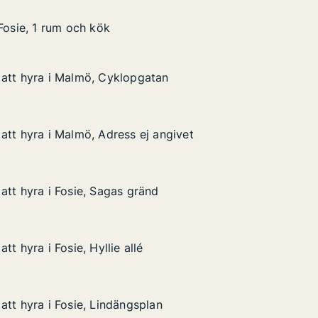
um och kök
Fosie, 1 rum och kök
Fosie, 1 rum och kök
att hyra i Malmö, Cyklopgatan
att hyra i Malmö, Cyklopgatan
i Malmö, Cyklopgatan
an
att hyra i Malmö, Adress ej angivet
att hyra i Malmö, Adress ej angivet
 Malmö, Adress ej angivet
ngivet
att hyra i Fosie, Sagas gränd
att hyra i Fosie, Sagas gränd
 Fosie, Sagas gränd
tt hyra i Fosie, Hyllie allé
tt hyra i Fosie, Hyllie allé
osie, Hyllie allé
att hyra i Fosie, Lindängsplan
att hyra i Fosie, Lindängsplan
Fosie, Lindängsplan
n