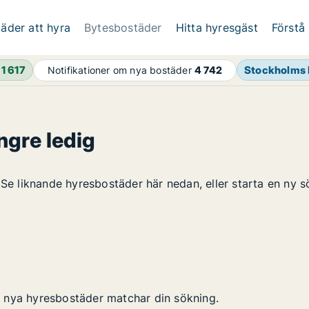
äder att hyra
Bytesbostäder
Hitta hyresgäst
Förstå
h
1 617
Stockholms 
Notifikationer om nya bostäder
4 742
ngre ledig
 Se liknande hyresbostäder här nedan, eller starta en ny s
 nya hyresbostäder matchar din sökning.