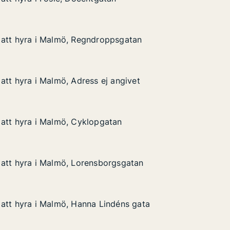
 Fosie, Docentgatan
 att hyra i Malmö, Regndroppsgatan
 att hyra i Malmö, Regndroppsgatan
i Malmö, Regndroppsgatan
sgatan
att hyra i Malmö, Adress ej angivet
att hyra i Malmö, Adress ej angivet
 Malmö, Adress ej angivet
ngivet
att hyra i Malmö, Cyklopgatan
att hyra i Malmö, Cyklopgatan
i Malmö, Cyklopgatan
an
 att hyra i Malmö, Lorensborgsgatan
 att hyra i Malmö, Lorensborgsgatan
i Malmö, Lorensborgsgatan
gsgatan
att hyra i Malmö, Hanna Lindéns gata
att hyra i Malmö, Hanna Lindéns gata
i Malmö, Hanna Lindéns gata
éns gata