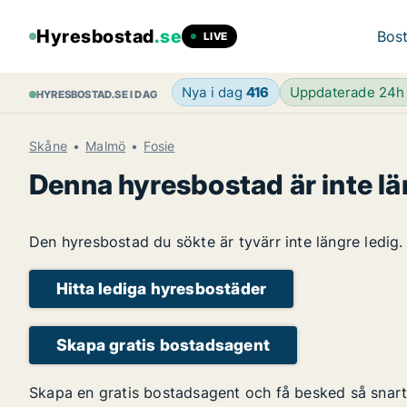
Hyresbostad
.se
Bost
LIVE
Nya i dag
416
Uppdaterade 24
HYRESBOSTAD.SE I DAG
Skåne
Malmö
Fosie
Denna hyresbostad är inte lä
Den hyresbostad du sökte är tyvärr inte längre ledig.
Hitta lediga hyresbostäder
Skapa gratis bostadsagent
Skapa en gratis bostadsagent och få besked så snart