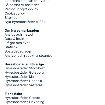
Tjänstens innehåll och värde
Så samlar vi bostäder
Personuppgiftspolicy
Cookiepolicy
Sitemap
Nya hyresbostäder (RSS)
Om hyresmarknaden
Analys och metod
Data & insikter
Frågor och svar
Statistik
Bostadsbegrepp
Analys- och redaktionsteamet
Hyresbostäder i Sverige
Hyresbostäder Stockholm
Hyresbostäder Göteborg
Hyresbostäder Malmö
Hyresbostäder Uppsala
Hyresbostäder Västerås
Fler städer
Hyresbostäder Örebro
Hyresbostäder Linköping