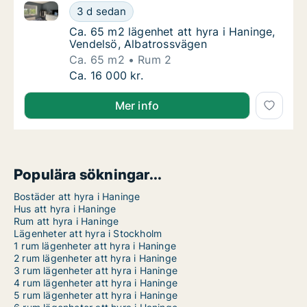
Ca. 65 m2 lägenhet att hyra i Haninge, Vendelsö, Al
Ca. 65 m2 lägenhet att hyra i Haninge, Vend
3 d sedan
Ca. 65 m2 lägenhet att hyra i Haninge, Ven
Ca. 65 m2 lägenhet att hyra i Haninge,
Vendelsö, Albatrossvägen
Ca. 65 m2
Rum 2
Ca. 65 m2 lägenhet att hyra i Haninge, Vend
Ca. 16 000 kr.
Mer info
Populära sökningar...
Bostäder att hyra i Haninge
Hus att hyra i Haninge
Rum att hyra i Haninge
Lägenheter att hyra i Stockholm
1 rum lägenheter att hyra i Haninge
2 rum lägenheter att hyra i Haninge
3 rum lägenheter att hyra i Haninge
4 rum lägenheter att hyra i Haninge
5 rum lägenheter att hyra i Haninge