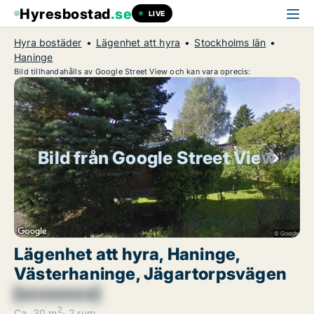
Hyresbostad
.se
LIVE
Hyra bostäder
Lägenhet att hyra
Stockholms län
Haninge
Bild tillhandahålls av Google Street View och kan vara oprecis:
Bild från Google Street View
Lägenhet att hyra, Haninge,
Västerhaninge, Jägartorpsvägen
[xxxxxxxx]
2
Ca. 30 m
2 rum