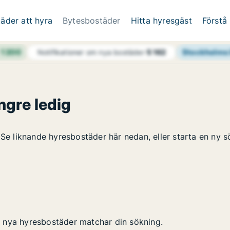
äder att hyra
Bytesbostäder
Hitta hyresgäst
Förstå
h
1 200
Stockholms 
Notifikationer om nya bostäder
5 162
ngre ledig
 Se liknande hyresbostäder här nedan, eller starta en ny s
 nya hyresbostäder matchar din sökning.