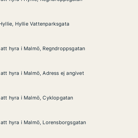
 Hyllie, Regndroppsgatan
gatan
Hyllie, Hyllie Vattenparksgata
Hyllie, Hyllie Vattenparksgata
llie Vattenparksgata
 att hyra i Malmö, Regndroppsgatan
 att hyra i Malmö, Regndroppsgatan
i Malmö, Regndroppsgatan
sgatan
att hyra i Malmö, Adress ej angivet
att hyra i Malmö, Adress ej angivet
 Malmö, Adress ej angivet
ngivet
att hyra i Malmö, Cyklopgatan
att hyra i Malmö, Cyklopgatan
i Malmö, Cyklopgatan
an
 att hyra i Malmö, Lorensborgsgatan
 att hyra i Malmö, Lorensborgsgatan
i Malmö, Lorensborgsgatan
gsgatan