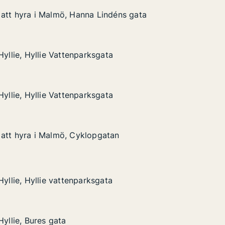
att hyra i Malmö, Hanna Lindéns gata
att hyra i Malmö, Hanna Lindéns gata
i Malmö, Hanna Lindéns gata
éns gata
Hyllie, Hyllie Vattenparksgata
Hyllie, Hyllie Vattenparksgata
llie Vattenparksgata
Hyllie, Hyllie Vattenparksgata
Hyllie, Hyllie Vattenparksgata
llie Vattenparksgata
att hyra i Malmö, Cyklopgatan
att hyra i Malmö, Cyklopgatan
i Malmö, Cyklopgatan
an
lie vattenparksgata
Hyllie, Hyllie vattenparksgata
Hyllie, Hyllie vattenparksgata
es gata
Hyllie, Bures gata
Hyllie, Bures gata