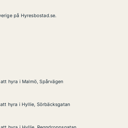
verige på Hyresbostad.se.
att hyra i Malmö, Spårvägen
att hyra i Malmö, Spårvägen
i Malmö, Spårvägen
att hyra i Hyllie, Sörbäcksgatan
att hyra i Hyllie, Sörbäcksgatan
 Hyllie, Sörbäcksgatan
tan
att hyra i Hyllie, Regndroppsgatan
att hyra i Hyllie, Regndroppsgatan