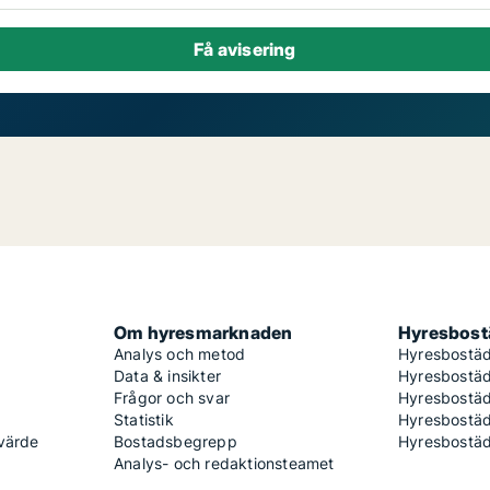
Om hyresmarknaden
Hyresbostä
Analys och metod
Hyresbostäd
Data & insikter
Hyresbostäd
Frågor och svar
Hyresbostä
Statistik
Hyresbostäd
 värde
Bostadsbegrepp
Hyresbostäd
Analys- och redaktionsteamet