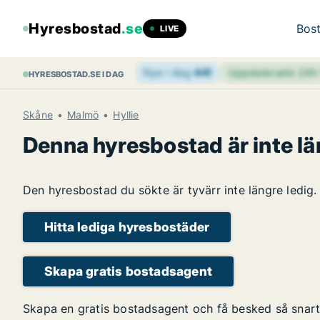
Hyresbostad
.se
Bost
LIVE
Nya i dag
441
Uppdaterade 24
HYRESBOSTAD.SE I DAG
Skåne
Malmö
Hyllie
Denna hyresbostad är inte lä
Den hyresbostad du sökte är tyvärr inte längre ledig.
Hitta lediga hyresbostäder
Skapa gratis bostadsagent
Skapa en gratis bostadsagent och få besked så snart