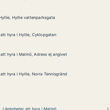
lie vattenparksgata
Hyllie, Hyllie vattenparksgata
Hyllie, Hyllie vattenparksgata
att hyra i Hyllie, Cyklopgatan
att hyra i Hyllie, Cyklopgatan
Hyllie, Cyklopgatan
n
att hyra i Malmö, Adress ej angivet
att hyra i Malmö, Adress ej angivet
 Malmö, Adress ej angivet
angivet
tt hyra i Hyllie, Norra Tennisgränd
tt hyra i Hyllie, Norra Tennisgränd
Hyllie, Norra Tennisgränd
isgränd
Lägenheter att hyra i Malmö
L