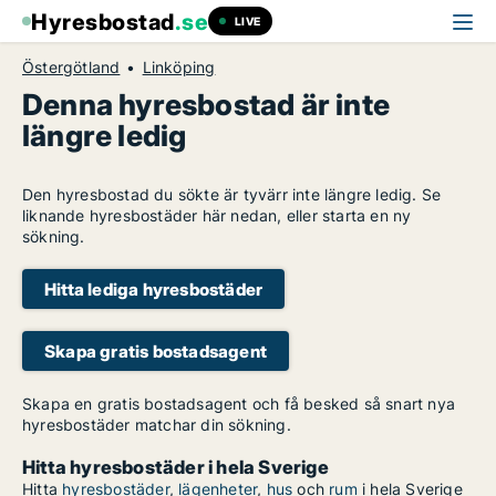
Hyresbostad
.se
LIVE
Östergötland
Linköping
Denna hyresbostad är inte
längre ledig
Den hyresbostad du sökte är tyvärr inte längre ledig. Se
liknande hyresbostäder här nedan, eller starta en ny
sökning.
Hitta lediga hyresbostäder
Skapa gratis bostadsagent
Skapa en gratis bostadsagent och få besked så snart nya
hyresbostäder matchar din sökning.
Hitta hyresbostäder i hela Sverige
Hitta
hyresbostäder
,
lägenheter
,
hus
och
rum
i hela Sverige