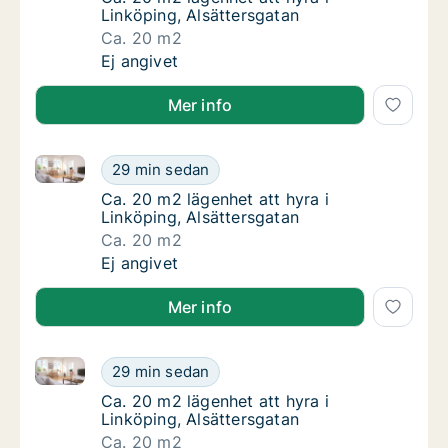
Linköping, Alsättersgatan
Ca. 20 m2
Ca. 20 m2 lägenhet att hyra i Linköping, Als
Ej angivet
Mer info
Ca. 20 m2 lägenhet att hyra i Linköping, Alsättersga
Ca. 20 m2 lägenhet att hyra i Linköping, Als
29 min sedan
Ca. 20 m2 lägenhet att hyra i Linköping, Als
Ca. 20 m2 lägenhet att hyra i
Linköping, Alsättersgatan
Ca. 20 m2
Ca. 20 m2 lägenhet att hyra i Linköping, Als
Ej angivet
Mer info
Ca. 20 m2 lägenhet att hyra i Linköping, Alsättersga
Ca. 20 m2 lägenhet att hyra i Linköping, Als
29 min sedan
Ca. 20 m2 lägenhet att hyra i Linköping, Als
Ca. 20 m2 lägenhet att hyra i
Linköping, Alsättersgatan
Ca. 20 m2