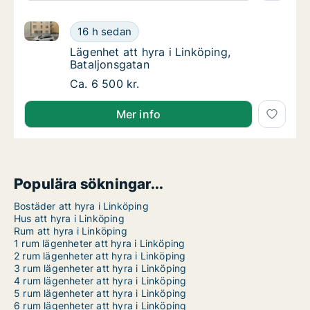
Lägenhet att hyra i Linköping, Bataljonsgatan
Lägenhet att hyra i Linköping, Bataljonsgata
16 h sedan
Lägenhet att hyra i Linköping, Bataljonsgat
Lägenhet att hyra i Linköping,
Bataljonsgatan
Lägenhet att hyra i Linköping, Bataljonsgata
Ca. 6 500 kr.
Mer info
Populära sökningar...
Bostäder att hyra i Linköping
Hus att hyra i Linköping
Rum att hyra i Linköping
1 rum lägenheter att hyra i Linköping
2 rum lägenheter att hyra i Linköping
3 rum lägenheter att hyra i Linköping
4 rum lägenheter att hyra i Linköping
5 rum lägenheter att hyra i Linköping
6 rum lägenheter att hyra i Linköping