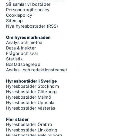
Så samlar vi bostäder
Personuppgiftspolicy
Cookiepolicy
Sitemap
Nya hyresbostäder (RSS)
Om hyresmarknaden
Analys och metod
Data & insikter
Frågor och svar
Statistik
Bostadsbegrepp
Analys- och redaktionsteamet
Hyresbostäder i Sverige
Hyresbostäder Stockholm
Hyresbostäder Göteborg
Hyresbostäder Malmö
Hyresbostäder Uppsala
Hyresbostäder Västerås
Fler städer
Hyresbostäder Örebro
Hyresbostäder Linköping
Hyresbostäder Helsingborg