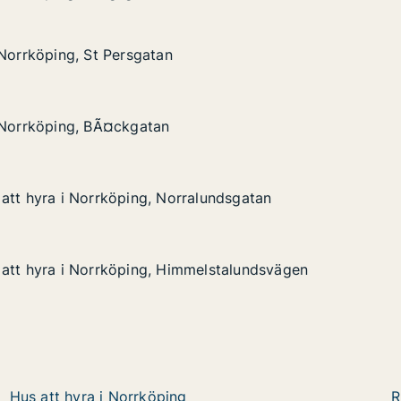
 Norrköping, St Persgatan
 Norrköping, St Persgatan
g, St Persgatan
i Norrköping, BÃ¤ckgatan
i Norrköping, BÃ¤ckgatan
ng, BÃ¤ckgatan
att hyra i Norrköping, Norralundsgatan
att hyra i Norrköping, Norralundsgatan
 Norrköping, Norralundsgatan
lundsgatan
att hyra i Norrköping, Himmelstalundsvägen
att hyra i Norrköping, Himmelstalundsvägen
i Norrköping, Himmelstalundsvägen
elstalundsvägen
Hus att hyra i Norrköping
R