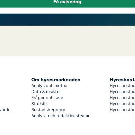
Om hyresmarknaden
Hyresbostä
Analys och metod
Hyresbostäd
Data & insikter
Hyresbostäd
Frågor och svar
Hyresbostä
Statistik
Hyresbostäd
 värde
Bostadsbegrepp
Hyresbostäd
Analys- och redaktionsteamet