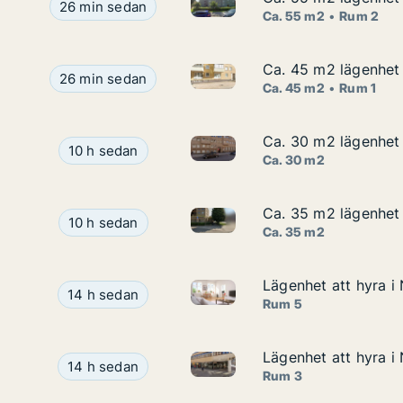
Ca. 55 m2 lägenhet att hyra i
Ca. 55 m2 lägenhet att hyra i Norrköping, Albrek
26 min sedan
Ca. 55 m2
Rum 2
Ca. 45 m2 lägenhet 
Ca. 45 m2 lägenhet 
Ca. 45 m2 lägenhet att hyra 
Ca. 45 m2 lägenhet att hyra i Norrköping, Skeppa
26 min sedan
Ca. 45 m2
Rum 1
Ca. 30 m2 lägenhet 
Ca. 30 m2 lägenhet 
Ca. 30 m2 lägenhet att hyra i
Ca. 30 m2 lägenhet att hyra i Norrköping, Gener
10 h sedan
Ca. 30 m2
Ca. 35 m2 lägenhet 
Ca. 35 m2 lägenhet 
Ca. 35 m2 lägenhet att hyra i 
Ca. 35 m2 lägenhet att hyra i Norrköping, Kristi
10 h sedan
Ca. 35 m2
Lägenhet att hyra 
Lägenhet att hyra 
Lägenhet att hyra i Norrköpi
Lägenhet att hyra i Norrköping, BÃ¤ckgatan
14 h sedan
Rum 5
Lägenhet att hyra i
Lägenhet att hyra i
Lägenhet att hyra i Norrköpin
Lägenhet att hyra i Norrköping, BrÃ¤nnerigatan
14 h sedan
Rum 3