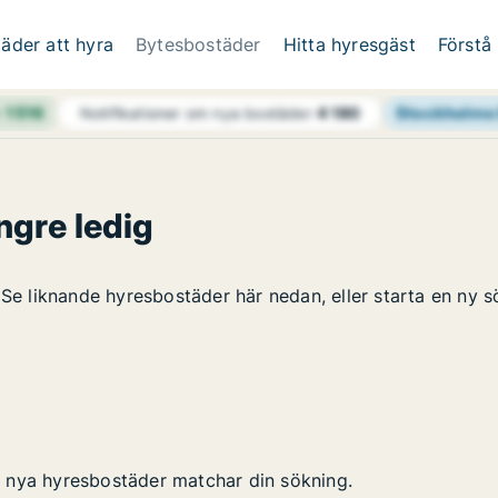
äder att hyra
Bytesbostäder
Hitta hyresgäst
Förstå
h
1 516
Stockholms 
Notifikationer om nya bostäder
4 180
ngre ledig
 Se liknande hyresbostäder här nedan, eller starta en ny s
 nya hyresbostäder matchar din sökning.