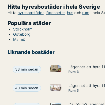
Hitta hyresbostäder i hela Sverige
Hitta
hyresbostäder
,
lägenheter
,
hus
och
rum
i hela S
Populära städer
Stockholm
Göteborg
Malmö
Liknande bostäder
Lägenhet att hyra i
Lägenhet att hyra i
Lägenhet att hyra i Norrköpin
Lägenhet att hyra i Norrköping, Ljuragatan
38 min sedan
Rum 3
Lägenhet att hyra 
Lägenhet att hyra 
Lägenhet att hyra i Norrköpi
Lägenhet att hyra i Norrköping, SÃ¥garegrÃ¤nd
40 min sedan
Rum 3
Ca. 55 m2 lägenhet 
Ca. 55 m2 lägenhet 