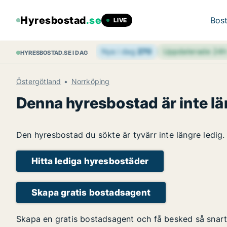
Hyresbostad
.se
Bost
LIVE
Nya i dag
270
Uppdaterade 24
HYRESBOSTAD.SE I DAG
Östergötland
Norrköping
Denna hyresbostad är inte lä
Den hyresbostad du sökte är tyvärr inte längre ledig.
Hitta lediga hyresbostäder
Skapa gratis bostadsagent
Skapa en gratis bostadsagent och få besked så snart