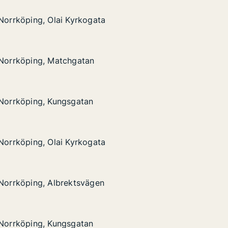
g, Olai Kyrkogata
 Norrköping, Olai Kyrkogata
 Norrköping, Olai Kyrkogata
g, Matchgatan
 Norrköping, Matchgatan
 Norrköping, Matchgatan
g, Kungsgatan
 Norrköping, Kungsgatan
 Norrköping, Kungsgatan
g, Olai Kyrkogata
 Norrköping, Olai Kyrkogata
 Norrköping, Olai Kyrkogata
g, Albrektsvägen
 Norrköping, Albrektsvägen
 Norrköping, Albrektsvägen
g, Kungsgatan
 Norrköping, Kungsgatan
 Norrköping, Kungsgatan