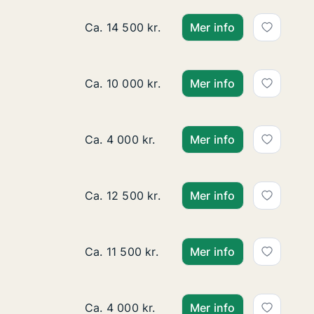
Lägenhet att hyra i Norrköping, Olai Kyrk
Ca. 14 500 kr.
Mer info
Lägenhet att hyra i Norrköping, Matchgat
Ca. 10 000 kr.
Mer info
Lägenhet att hyra i Norrköping, Kungsgat
Ca. 4 000 kr.
Mer info
Lägenhet att hyra i Norrköping, Olai Kyrk
Ca. 12 500 kr.
Mer info
Lägenhet att hyra i Norrköping, Albrekts
Ca. 11 500 kr.
Mer info
Lägenhet att hyra i Norrköping, Kungsgat
Ca. 4 000 kr.
Mer info